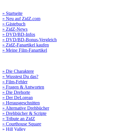
» Startseite
» Neu auf ZidZ.com
» Gästebuch
» ZidZ-News
» DVD/BD-Infos
» DVD/BD-Bonus-Vergleich
» ZidZ-Fanartikel kaufen
» Meine Film-Fanartikel
» Die Charaktere
» Wusstest Du das?
» Film-Fehler
» Fragen & Antworten
» Die Drehorte
» Der DeLorean
» Herausgeschnitten
» Alternative Drehbücher
» Drehbücher & Scripte
» Tribute an ZidZ
» Courthouse Square
» Hill Valley