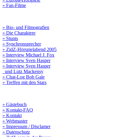
» Fan-Filme
» Bio- und Filmografien
» Die Charaktere
» Stunts
» Synchronsprecher
» ZidZ-Hörspielabend 2005
» Interview Michael J. Fox
» Interview Sven Hasper
» Interview Sven Hasper
und Lutz Mackensy
» Chat-Log Bob Gale
» Treffen mit den Stars
» Gästebuch
» Kontakt-FAQ
» Kontakt
» Webmaster
» Impressum / Disclamer
» Datenschutz