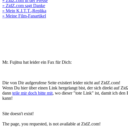
» ZidZ.com in der Presse
» ZidZ.com sagt Danke
» Mein K.I.T.T.-Replika
» Meine Film-Fanartikel
Mr. Fujitsu hat leider ein Fax für Dich:
Die von Dir aufgerufene Seite existiert leider nicht auf ZidZ.com!
Wenn Du hier über einen Link hergelangt bist, der sich direkt auf Zi
dann
teile mir doch bitte mit
, wo dieser "tote Link" ist, damit ich den
kann!
Site doesn't exist!
The page, you requested, is not available at ZidZ.com!