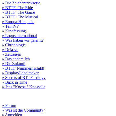
» Die Zeichentrickserie
» BTTF: The Ride
» BTTF: The Game
» BTTF: The Musical
» Europa-Hörspiele
» Teil IV?
» Kinofassung
» Logos international
» Was haben wir gelernt?
» Chronologie
» Deja-vu
» Zeitreisen
» Das andere Ich
» Die Zukunft
» BTTF-Nummernschild!
» Display-Labelmaker
» Secrets of BTTF Trilogy
» Back in Time
» Jens "Knossi" Knossalla
» Forum
» Was ist die Community?
» Anmelden