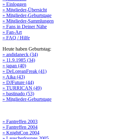
» Einloggen
» Mitglieder-Übersicht
» Mitglieder-Geburtstage
» Mitglieder-Sammlungen
» Fans in Deiner Nähe
» Fan-Art
» FAQ / Hilfe
Heute haben Geburtstag:
» andidaneck (34)
» 11.9.1985 (34)
» japan (40)
» DeLoreanFreak (41)
» Aika (43)
» DJFuture (44)
» TURRICAN (49)
» bastinado (53)
» Mitglieder-Geburtstage
» Fantreffen 2003
» Fantreffen 2004
» KnightCon 2004
» Lauscherlounge 2005