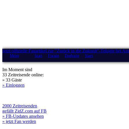
Jetzt offizielle Fanartikel zur "Zurück in die Zukunft"-Trilogie bei A
Menü
Start
Forum
Drehorte
Stars
Im Moment sind
33 Zeitreisende online:
» 33 Gäste
» Einloggen
2000 Zeitreisenden
gefällt ZidZ.com auf FB
» FB-Updates ansehen
» jetzt Fan werden