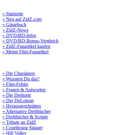
» Startseite
» Neu auf ZidZ.com
» Gästebuch
» ZidZ-News
» DVD/BD-Infos
» DVD/BD-Bonus-Vergleich
» ZidZ-Fanartikel kaufen
» Meine Film-Fanartikel
» Die Charaktere
» Wusstest Du das?
» Film-Fehler
» Fragen & Antworten
» Die Drehorte
» Der DeLorean
» Herausgeschnitten
» Alternative Drehbücher
» Drehbücher & Scripte
» Tribute an ZidZ
» Courthouse Square
» Hill Valley