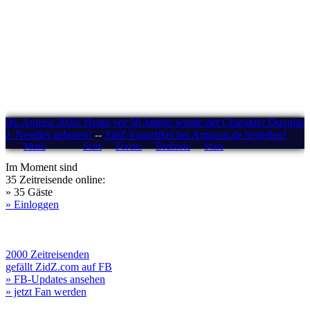
06. August 2026: Heute vor 58 Jahren wurde der Charakter Douglas
J. Needles geboren!
--
ZidZ-Fanartikel bei Amazon.de bestellen!
Menü
Start
Forum
Drehorte
Stars
Im Moment sind
35 Zeitreisende online:
» 35 Gäste
» Einloggen
2000 Zeitreisenden
gefällt ZidZ.com auf FB
» FB-Updates ansehen
» jetzt Fan werden