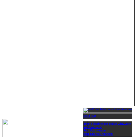
ste92 (34)
2000 Zeitreisenden gefällt ZidZ.com
auf Facebook!
Jetzt Fan werden
und Updates erhalten!