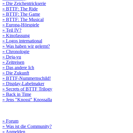
» Die Zeichentrickserie
» BTTF: The Ride
» BTTF: The Game
» BTTF: The Musical
» Europa-Hörspiele
» Teil IV?
» Kinofassung
» Logos international
» Was haben wir gelernt?
» Chronologie
» Deja-vu
» Zeitreisen
» Das andere Ich
» Die Zukunft
» BTTF-Nummernschild!
» Display-Labelmaker
» Secrets of BTTF Trilogy
» Back in Time
» Jens "Knossi" Knossalla
» Forum
» Was ist die Community?
» Anmelden