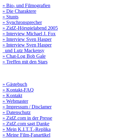
» Bio- und Filmografien
» Die Charaktere
» Stunts
» Synchronsprecher
» ZidZ-Hörspielabend 2005
» Interview Michael J. Fox
» Interview Sven Hasper
» Interview Sven Hasper
und Lutz Mackensy
» Chat-Log Bob Gale
» Treffen mit den Stars
» Gästebuch
» Kontakt-FAQ
» Kontakt
» Webmaster
» Impressum / Disclamer
» Datenschutz
» ZidZ.com in der Presse
» ZidZ.com sagt Danke
» Mein K.I.T.T.-Replika
» Meine Film-Fanartikel