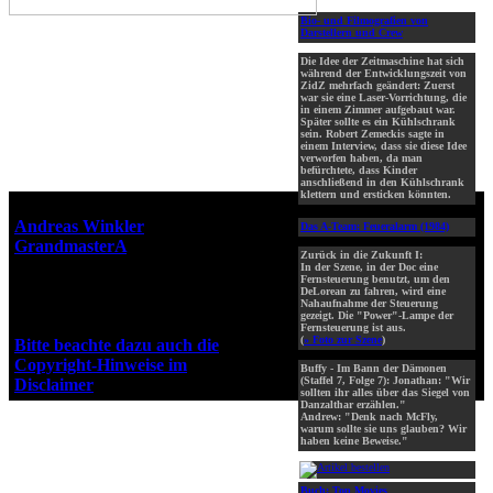
Bio- und Filmografien von
Darstellern und Crew
Die Idee der Zeitmaschine hat sich
während der Entwicklungszeit von
ZidZ mehrfach geändert: Zuerst
war sie eine Laser-Vorrichtung, die
in einem Zimmer aufgebaut war.
Später sollte es ein Kühlschrank
sein. Robert Zemeckis sagte in
einem Interview, dass sie diese Idee
verworfen haben, da man
befürchtete, dass Kinder
anschließend in den Kühlschrank
klettern und ersticken könnten.
Webseiten-Design © 2001-2026
Andreas Winkler
alias
Das A-Team: Feueralarm (1984)
GrandmasterA
für ZidZ.com
Zurück in die Zukunft I:
"Zurück in die Zukunft" steht
In der Szene, in der Doc eine
Fernsteuerung benutzt, um den
unter Copyright von Universal
DeLorean zu fahren, wird eine
City Studios, Inc. und Amblin
Nahaufnahme der Steuerung
gezeigt. Die "Power"-Lampe der
Entertainment, Inc.
Fernsteuerung ist aus.
(
» Foto zur Szene
)
Bitte beachte dazu auch die
Copyright-Hinweise im
Buffy - Im Bann der Dämonen
(Staffel 7, Folge 7): Jonathan: "Wir
Disclaimer
!
sollten ihr alles über das Siegel von
Danzalthar erzählen."
Andrew: "Denk nach McFly,
warum sollte sie uns glauben? Wir
haben keine Beweise."
Buch: Top Movies