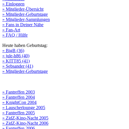
» Einloggen
» Mitglieder-Übersicht
» Mitglieder-Geburtstage
» Mitglieder-Sammlungen
» Fans in Deiner Nähe
» Fan-Art
» FAQ / Hilfe
Heute haben Geburtstag:
» BigB (36)
» jule-h86 (40)
» KITT85 (41)
» Sebsander (41)
» Mitglieder-Geburtstage
» Fantreffen 2003
» Fantreffen 2004
» KnightCon 2004
» Lauscherlounge 2005
» Fantreffen 2005
» ZidZ-Kino-Nacht 2005
» ZidZ-Kino-Nacht 2006
» Fantreffen 2006