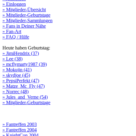
» Einloggen
» Mitglieder-Übersicht
» Mitglieder-Geburtstage
» Mitglieder-Sammlungen
» Fans in Deiner Nähe
» Fan-Art
» FAQ / Hilfe
Heute haben Geburtstag:
» JimiHendrix (37)
» Lee (38)
» mcflymarty1987 (39)
» Mokujin (41)
» skydjoe (45)
» PepsiPerfekt (47)
» Matze_Mc_Fly (47)
» Norrec (48)
» Jules_and_Verne (54)
» Mitglieder-Geburtstage
» Fantreffen 2003
» Fantreffen 2004
» KnightCon 2004