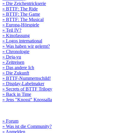
» Die Zeichentrickserie
» BTTF: The Ride
» BTTF: The Game
» BTTF: The Musical
» Europa-Hörspiele
» Teil IV?
» Kinofassung
» Logos international
» Was haben wir gelernt?
» Chronologie
» Deja-vu
» Zeitreisen
» Das andere Ich
» Die Zukunft
» BTTF-Nummernschild!
» Display-Labelmaker
» Secrets of BTTF Trilogy
» Back in Time
» Jens "Knossi" Knossalla
» Forum
» Was ist die Community?
» Anmelden