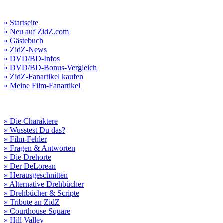
» Startseite
» Neu auf ZidZ.com
» Gästebuch
» ZidZ-News
» DVD/BD-Infos
» DVD/BD-Bonus-Vergleich
» ZidZ-Fanartikel kaufen
» Meine Film-Fanartikel
» Die Charaktere
» Wusstest Du das?
» Film-Fehler
» Fragen & Antworten
» Die Drehorte
» Der DeLorean
» Herausgeschnitten
» Alternative Drehbücher
» Drehbücher & Scripte
» Tribute an ZidZ
» Courthouse Square
» Hill Valley