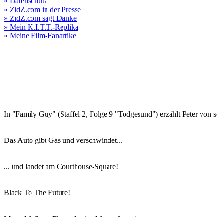
» Datenschutz
» ZidZ.com in der Presse
» ZidZ.com sagt Danke
» Mein K.I.T.T.-Replika
» Meine Film-Fanartikel
In "Family Guy" (Staffel 2, Folge 9 "Todgesund") erzählt Peter von 
Das Auto gibt Gas und verschwindet...
... und landet am Courthouse-Square!
Black To The Future!