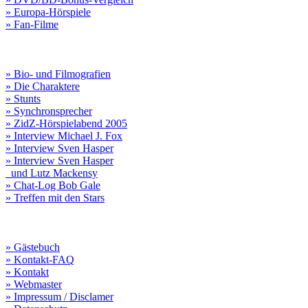
» Europa-Hörspiele
» Fan-Filme
» Bio- und Filmografien
» Die Charaktere
» Stunts
» Synchronsprecher
» ZidZ-Hörspielabend 2005
» Interview Michael J. Fox
» Interview Sven Hasper
» Interview Sven Hasper
und Lutz Mackensy
» Chat-Log Bob Gale
» Treffen mit den Stars
» Gästebuch
» Kontakt-FAQ
» Kontakt
» Webmaster
» Impressum / Disclamer