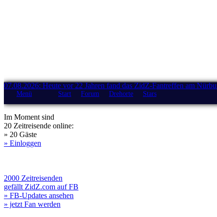
07.08.2026: Heute vor 22 Jahren fand das ZidZ-Fantreffen am Nürburg
Menü
Start
Forum
Drehorte
Stars
Im Moment sind
20 Zeitreisende online:
» 20 Gäste
» Einloggen
2000 Zeitreisenden
gefällt ZidZ.com auf FB
» FB-Updates ansehen
» jetzt Fan werden