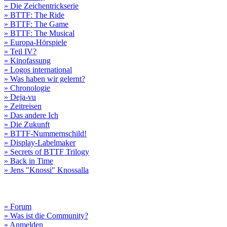
» Die Zeichentrickserie
» BTTF: The Ride
» BTTF: The Game
» BTTF: The Musical
» Europa-Hörspiele
» Teil IV?
» Kinofassung
» Logos international
» Was haben wir gelernt?
» Chronologie
» Deja-vu
» Zeitreisen
» Das andere Ich
» Die Zukunft
» BTTF-Nummernschild!
» Display-Labelmaker
» Secrets of BTTF Trilogy
» Back in Time
» Jens "Knossi" Knossalla
» Forum
» Was ist die Community?
» Anmelden