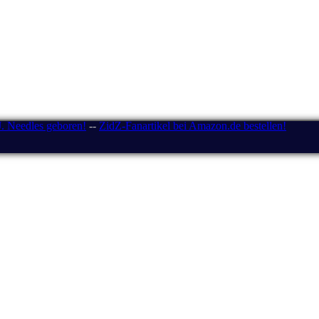
J. Needles geboren!
--
ZidZ-Fanartikel bei Amazon.de bestellen!