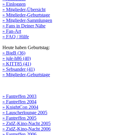
» Einloggen
» Mitglieder-Übersicht
» Mitglieder-Geburtstage
» Mitglieder-Sammlungen
» Fans in Deiner Nähe
» Fan-Art
» FAQ / Hilfe
Heute haben Geburtstag:
» BigB (36)
» jule-h86 (40)
» KITT85 (41)
» Sebsander (41)
» Mitglieder-Geburtstage
» Fantreffen 2003
» Fantreffen 2004
» KnightCon 2004
» Lauscherlounge 2005
» Fantreffen 2005
» ZidZ-Kino-Nacht 2005
» ZidZ-Kino-Nacht 2006
» Fantreffen 2006