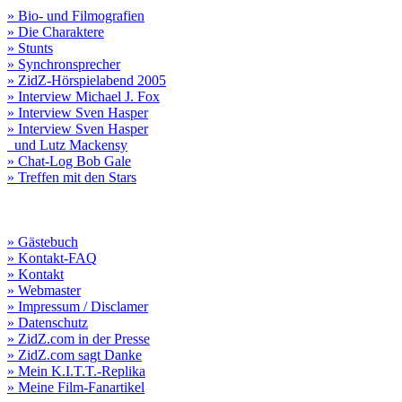
» Bio- und Filmografien
» Die Charaktere
» Stunts
» Synchronsprecher
» ZidZ-Hörspielabend 2005
» Interview Michael J. Fox
» Interview Sven Hasper
» Interview Sven Hasper
und Lutz Mackensy
» Chat-Log Bob Gale
» Treffen mit den Stars
» Gästebuch
» Kontakt-FAQ
» Kontakt
» Webmaster
» Impressum / Disclamer
» Datenschutz
» ZidZ.com in der Presse
» ZidZ.com sagt Danke
» Mein K.I.T.T.-Replika
» Meine Film-Fanartikel