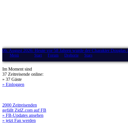
06. August 2026: Heute vor 58 Jahren wurde der Charakter Douglas 
Menü
Start
Forum
Drehorte
Stars
Im Moment sind
37 Zeitreisende online:
» 37 Gäste
» Einloggen
2000 Zeitreisenden
gefällt ZidZ.com auf FB
» FB-Updates ansehen
» jetzt Fan werden