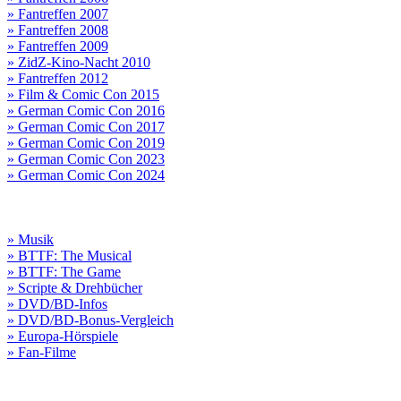
» Fantreffen 2007
» Fantreffen 2008
» Fantreffen 2009
» ZidZ-Kino-Nacht 2010
» Fantreffen 2012
» Film & Comic Con 2015
» German Comic Con 2016
» German Comic Con 2017
» German Comic Con 2019
» German Comic Con 2023
» German Comic Con 2024
» Musik
» BTTF: The Musical
» BTTF: The Game
» Scripte & Drehbücher
» DVD/BD-Infos
» DVD/BD-Bonus-Vergleich
» Europa-Hörspiele
» Fan-Filme