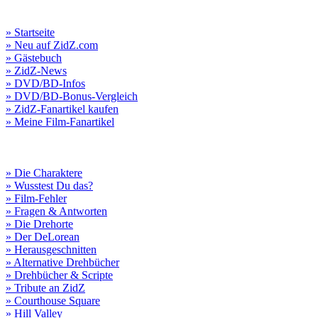
» Startseite
» Neu auf ZidZ.com
» Gästebuch
» ZidZ-News
» DVD/BD-Infos
» DVD/BD-Bonus-Vergleich
» ZidZ-Fanartikel kaufen
» Meine Film-Fanartikel
» Die Charaktere
» Wusstest Du das?
» Film-Fehler
» Fragen & Antworten
» Die Drehorte
» Der DeLorean
» Herausgeschnitten
» Alternative Drehbücher
» Drehbücher & Scripte
» Tribute an ZidZ
» Courthouse Square
» Hill Valley