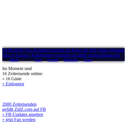
10.08.2026: Vor 30 Jahren zerstört ein Feuer die Hill Valley Western
Sets in Sonora ( Kalifornien) nachdem ein Blitz eingeschlagen ist!
Menü
Start
Forum
Drehorte
Stars
Im Moment sind
16 Zeitreisende online:
» 16 Gäste
» Einloggen
2000 Zeitreisenden
gefällt ZidZ.com auf FB
» FB-Updates ansehen
» jetzt Fan werden