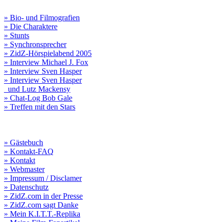
» Bio- und Filmografien
» Die Charaktere
» Stunts
» Synchronsprecher
» ZidZ-Hörspielabend 2005
» Interview Michael J. Fox
» Interview Sven Hasper
» Interview Sven Hasper
und Lutz Mackensy
» Chat-Log Bob Gale
» Treffen mit den Stars
» Gästebuch
» Kontakt-FAQ
» Kontakt
» Webmaster
» Impressum / Disclamer
» Datenschutz
» ZidZ.com in der Presse
» ZidZ.com sagt Danke
» Mein K.I.T.T.-Replika