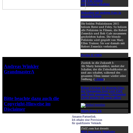
Jetzt Fan werden
und Updates erhalten!
Diskutiere mit anderen Fans in
unserem Forum
Die beiden Polizistinnen 2015
heissen Reese und Foley. So heissen
alle Polizisten in Filmen, die Robert
Zemeckis und Bob Gale zusammen
geschrieben haben. Die blonde
Polizistin wird gespielt von Mary
Ellen Trainor. Sie war damals mit
Robert Zemeckis verheiratet.
Psycho II (1983)
Webseiten-Design © 2001-2026
Zurück in die Zukunft I:
Andreas Winkler
alias
Als Marty herumfährt, ändert der
Schalter, der die Zeitschaltkreise an
GrandmasterA
für ZidZ.com
und aus schaltet, während des
gesamten Films immer wieder seine
"Zurück in die Zukunft" steht
Stellung. (
» Fotos
)
unter Copyright von Universal
City Studios, Inc. und Amblin
Robot Chicken:
In diversen Clips
der Stopmotion-Serie wird ZidZ
Entertainment, Inc.
aufs Korn genommen. Christopher
Bitte beachte dazu auch die
Lloyd spricht sich sogar selbst!
Copyright-Hinweise im
Disclaimer
!
Marty-Figur 1:6
Amazon-Partnerlink.
Ich erhalte eine Provision
für qualifizierte Verkäufe.
ZidZ.com hat derzeit:
9034 registrierte Mitglieder