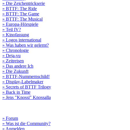
» Die Zeichentrickserie
» BTTF: The Ride
» BTTF: The Game
» BTTF: The Musical
» Europa-Hörspiele
» Teil IV?
» Kinofassung
» Logos international
» Was haben wir gelernt?
» Chronologie
» Deja-vu
» Zeitreisen
» Das andere Ich
» Die Zukunft
» BTTF-Nummernschild!
» Display-Labelmaker
» Secrets of BTTF Trilogy
» Back in Time
» Jens "Knossi" Knossalla
» Forum
» Was ist die Community?
» Anmelden