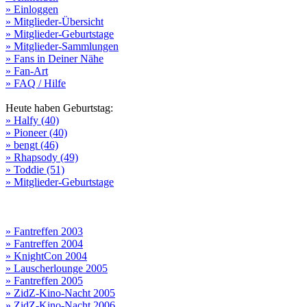
» Einloggen
» Mitglieder-Übersicht
» Mitglieder-Geburtstage
» Mitglieder-Sammlungen
» Fans in Deiner Nähe
» Fan-Art
» FAQ / Hilfe
Heute haben Geburtstag:
» Halfy (40)
» Pioneer (40)
» bengt (46)
» Rhapsody (49)
» Toddie (51)
» Mitglieder-Geburtstage
» Fantreffen 2003
» Fantreffen 2004
» KnightCon 2004
» Lauscherlounge 2005
» Fantreffen 2005
» ZidZ-Kino-Nacht 2005
» ZidZ-Kino-Nacht 2006