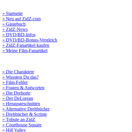
» Startseite
» Neu auf ZidZ.com
» Gästebuch
» ZidZ-News
» DVD/BD-Infos
» DVD/BD-Bonus-Vergleich
» ZidZ-Fanartikel kaufen
» Meine Film-Fanartikel
» Die Charaktere
» Wusstest Du das?
» Film-Fehler
» Fragen & Antworten
» Die Drehorte
» Der DeLorean
» Herausgeschnitten
» Alternative Drehbücher
» Drehbücher & Scripte
» Tribute an ZidZ
» Courthouse Square
» Hill Valley