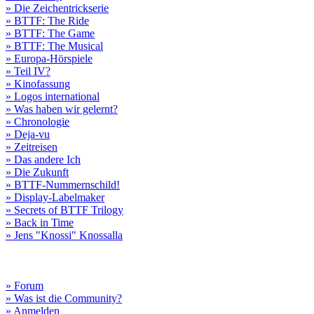
» Die Zeichentrickserie
» BTTF: The Ride
» BTTF: The Game
» BTTF: The Musical
» Europa-Hörspiele
» Teil IV?
» Kinofassung
» Logos international
» Was haben wir gelernt?
» Chronologie
» Deja-vu
» Zeitreisen
» Das andere Ich
» Die Zukunft
» BTTF-Nummernschild!
» Display-Labelmaker
» Secrets of BTTF Trilogy
» Back in Time
» Jens "Knossi" Knossalla
» Forum
» Was ist die Community?
» Anmelden