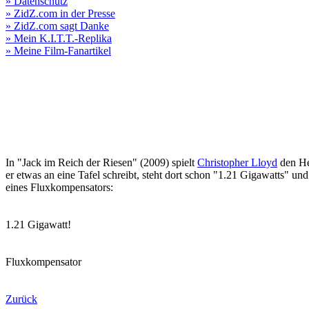
» Datenschutz
» ZidZ.com in der Presse
» ZidZ.com sagt Danke
» Mein K.I.T.T.-Replika
» Meine Film-Fanartikel
In "Jack im Reich der Riesen" (2009) spielt
Christopher Lloyd
den He
er etwas an eine Tafel schreibt, steht dort schon "1.21 Gigawatts" und
eines Fluxkompensators:
1.21 Gigawatt!
Fluxkompensator
Zurück