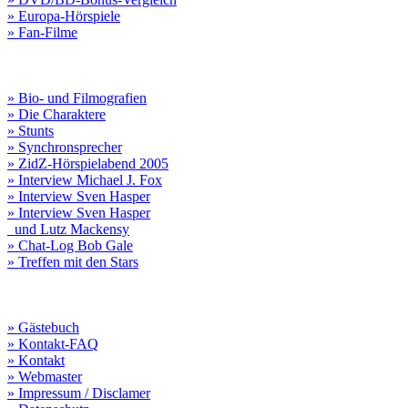
» Europa-Hörspiele
» Fan-Filme
» Bio- und Filmografien
» Die Charaktere
» Stunts
» Synchronsprecher
» ZidZ-Hörspielabend 2005
» Interview Michael J. Fox
» Interview Sven Hasper
» Interview Sven Hasper
und Lutz Mackensy
» Chat-Log Bob Gale
» Treffen mit den Stars
» Gästebuch
» Kontakt-FAQ
» Kontakt
» Webmaster
» Impressum / Disclamer