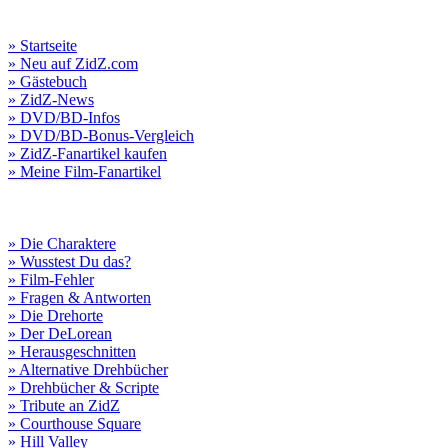
» Startseite
» Neu auf ZidZ.com
» Gästebuch
» ZidZ-News
» DVD/BD-Infos
» DVD/BD-Bonus-Vergleich
» ZidZ-Fanartikel kaufen
» Meine Film-Fanartikel
» Die Charaktere
» Wusstest Du das?
» Film-Fehler
» Fragen & Antworten
» Die Drehorte
» Der DeLorean
» Herausgeschnitten
» Alternative Drehbücher
» Drehbücher & Scripte
» Tribute an ZidZ
» Courthouse Square
» Hill Valley