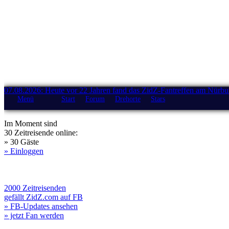
07.08.2026: Heute vor 22 Jahren fand das ZidZ-Fantreffen am Nürburg
Menü
Start
Forum
Drehorte
Stars
Im Moment sind
30 Zeitreisende online:
» 30 Gäste
» Einloggen
2000 Zeitreisenden
gefällt ZidZ.com auf FB
» FB-Updates ansehen
» jetzt Fan werden