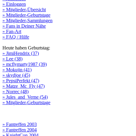
» Einloggen
» Mitglieder-Übersicht
» Mitglieder-Geburtstage
» Mitglieder-Sammlungen
» Fans in Deiner Nähe
» Fan-Art
» FAQ / Hilfe
Heute haben Geburtstag:
» JimiHendrix (37)
» Lee (38)
» mcflymarty1987 (39)
» Mokujin (41)
» skydjoe (45)
» PepsiPerfekt (47)
» Matze_Mc_Fly (47)
» Norrec (48)
» Jules_and_Verne (54)
» Mitglieder-Geburtstage
» Fantreffen 2003
» Fantreffen 2004
» KnightCon 2004