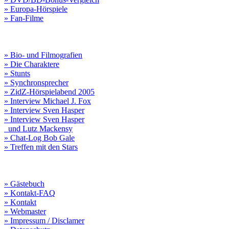
» Europa-Hörspiele
» Fan-Filme
» Bio- und Filmografien
» Die Charaktere
» Stunts
» Synchronsprecher
» ZidZ-Hörspielabend 2005
» Interview Michael J. Fox
» Interview Sven Hasper
» Interview Sven Hasper
und Lutz Mackensy
» Chat-Log Bob Gale
» Treffen mit den Stars
» Gästebuch
» Kontakt-FAQ
» Kontakt
» Webmaster
» Impressum / Disclamer