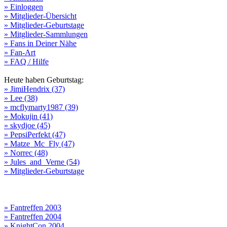
» Einloggen
» Mitglieder-Übersicht
» Mitglieder-Geburtstage
» Mitglieder-Sammlungen
» Fans in Deiner Nähe
» Fan-Art
» FAQ / Hilfe
Heute haben Geburtstag:
» JimiHendrix (37)
» Lee (38)
» mcflymarty1987 (39)
» Mokujin (41)
» skydjoe (45)
» PepsiPerfekt (47)
» Matze_Mc_Fly (47)
» Norrec (48)
» Jules_and_Verne (54)
» Mitglieder-Geburtstage
» Fantreffen 2003
» Fantreffen 2004
» KnightCon 2004