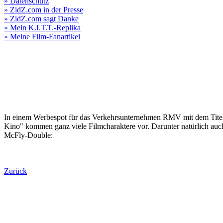
» Datenschutz
» ZidZ.com in der Presse
» ZidZ.com sagt Danke
» Mein K.I.T.T.-Replika
» Meine Film-Fanartikel
In einem Werbespot für das Verkehrsunternehmen RMV mit dem Tite
Kino" kommen ganz viele Filmcharaktere vor. Darunter natürlich auc
McFly-Double:
Zurück