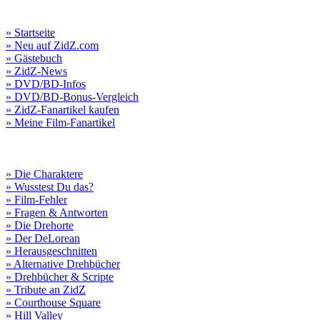
» Startseite
» Neu auf ZidZ.com
» Gästebuch
» ZidZ-News
» DVD/BD-Infos
» DVD/BD-Bonus-Vergleich
» ZidZ-Fanartikel kaufen
» Meine Film-Fanartikel
» Die Charaktere
» Wusstest Du das?
» Film-Fehler
» Fragen & Antworten
» Die Drehorte
» Der DeLorean
» Herausgeschnitten
» Alternative Drehbücher
» Drehbücher & Scripte
» Tribute an ZidZ
» Courthouse Square
» Hill Valley