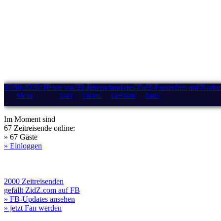
07.08.2026: Heute vor 22 Jahren fand das ZidZ-Fantreffen am Nürburg
Menü
Start
Forum
Drehorte
Stars
Im Moment sind
67 Zeitreisende online:
» 67 Gäste
» Einloggen
2000 Zeitreisenden
gefällt ZidZ.com auf FB
» FB-Updates ansehen
» jetzt Fan werden