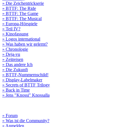
» Die Zeichentrickserie
» BTTF: The Ride
» BTTF: The Game
» BTTF: The Musical
» Europa-Hörspiele
» Teil IV?
» Kinofassung
» Logos international
» Was haben wir gelernt?
» Chronologie
» Deja-vu
» Zeitreisen
» Das andere Ich
» Die Zukunft
» BTTF-Nummernschild!
» Display-Labelmaker
» Secrets of BTTF Trilogy
» Back in Time
» Jens "Knossi" Knossalla
» Forum
» Was ist die Community?
» Anmelden