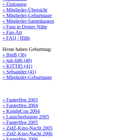
» Einloggen
» Mitglieder-Übersicht
» Mitglieder-Geburtstage
» Mitglieder-Sammlungen
» Fans in Deiner Nähe
» Fan-Art
» FAQ / Hilfe
Heute haben Geburtstag:
» BigB (36)
» jule-h86 (40)
» KITT85 (41)
» Sebsander (41)
» Mitglieder-Geburtstage
» Fantreffen 2003
» Fantreffen 2004
» KnightCon 2004
» Lauscherlounge 2005
» Fantreffen 2005
» ZidZ-Kino-Nacht 2005
» ZidZ-Kino-Nacht 2006
» Fantreffen 2006