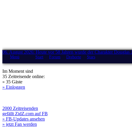
06. August 2026: Heute vor 58 Jahren wurde der Charakter Douglas 
Menü
Start
Forum
Drehorte
Stars
Im Moment sind
35 Zeitreisende online:
» 35 Gäste
» Einloggen
2000 Zeitreisenden
gefällt ZidZ.com auf FB
» FB-Updates ansehen
» jetzt Fan werden