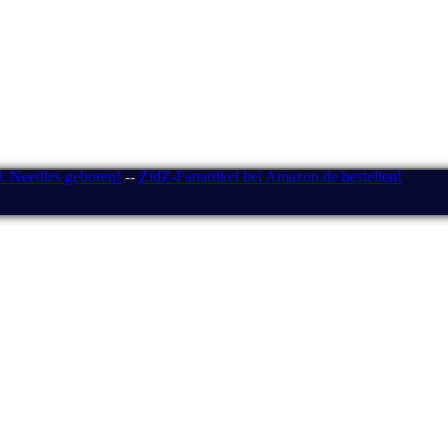
J. Needles geboren!
--
ZidZ-Fanartikel bei Amazon.de bestellen!