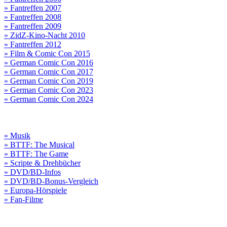
» Fantreffen 2007
» Fantreffen 2008
» Fantreffen 2009
» ZidZ-Kino-Nacht 2010
» Fantreffen 2012
» Film & Comic Con 2015
» German Comic Con 2016
» German Comic Con 2017
» German Comic Con 2019
» German Comic Con 2023
» German Comic Con 2024
» Musik
» BTTF: The Musical
» BTTF: The Game
» Scripte & Drehbücher
» DVD/BD-Infos
» DVD/BD-Bonus-Vergleich
» Europa-Hörspiele
» Fan-Filme