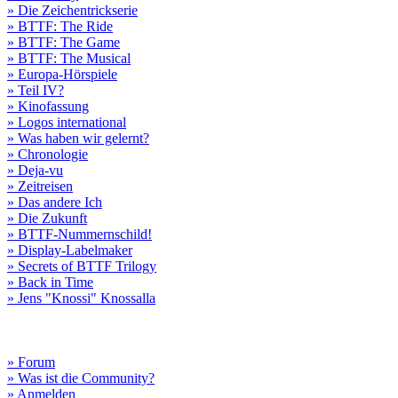
» Die Zeichentrickserie
» BTTF: The Ride
» BTTF: The Game
» BTTF: The Musical
» Europa-Hörspiele
» Teil IV?
» Kinofassung
» Logos international
» Was haben wir gelernt?
» Chronologie
» Deja-vu
» Zeitreisen
» Das andere Ich
» Die Zukunft
» BTTF-Nummernschild!
» Display-Labelmaker
» Secrets of BTTF Trilogy
» Back in Time
» Jens "Knossi" Knossalla
» Forum
» Was ist die Community?
» Anmelden