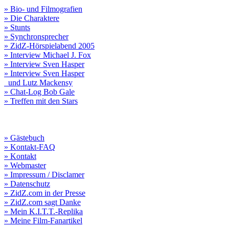
» Bio- und Filmografien
» Die Charaktere
» Stunts
» Synchronsprecher
» ZidZ-Hörspielabend 2005
» Interview Michael J. Fox
» Interview Sven Hasper
» Interview Sven Hasper
und Lutz Mackensy
» Chat-Log Bob Gale
» Treffen mit den Stars
» Gästebuch
» Kontakt-FAQ
» Kontakt
» Webmaster
» Impressum / Disclamer
» Datenschutz
» ZidZ.com in der Presse
» ZidZ.com sagt Danke
» Mein K.I.T.T.-Replika
» Meine Film-Fanartikel