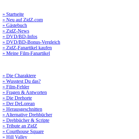
» Startseite
» Neu auf ZidZ.com
» Gästebuch
» ZidZ-News
» DVD/BD-Infos
» DVD/BD-Bonus-Vergleich
» ZidZ-Fanartikel kaufen
» Meine Film-Fanartikel
» Die Charaktere
» Wusstest Du das?
» Film-Fehler
» Fragen & Antworten
» Die Drehorte
» Der DeLorean
» Herausgeschnitten
» Alternative Drehbücher
» Drehbücher & Scripte
» Tribute an ZidZ
» Courthouse Square
» Hill Valley