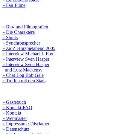
» Fan-Filme
» Bio- und Filmografien
» Die Charaktere
» Stunts
» Synchronsprecher
» ZidZ-Hörspielabend 2005
» Interview Michael J. Fox
» Interview Sven Hasper
» Interview Sven Hasper
und Lutz Mackensy
» Chat-Log Bob Gale
» Treffen mit den Stars
» Gästebuch
» Kontakt-FAQ
» Kontakt
» Webmaster
» Impressum / Disclamer
» Datenschutz