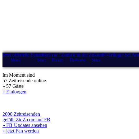
Jetzt offizielle Fanartikel zur "Zurück in die Zukunft"-Trilogie bei A
Menü
Start
Forum
Drehorte
Stars
Im Moment sind
57 Zeitreisende online:
» 57 Gäste
» Einloggen
2000 Zeitreisenden
gefällt ZidZ.com auf FB
» FB-Updates ansehen
» jetzt Fan werden