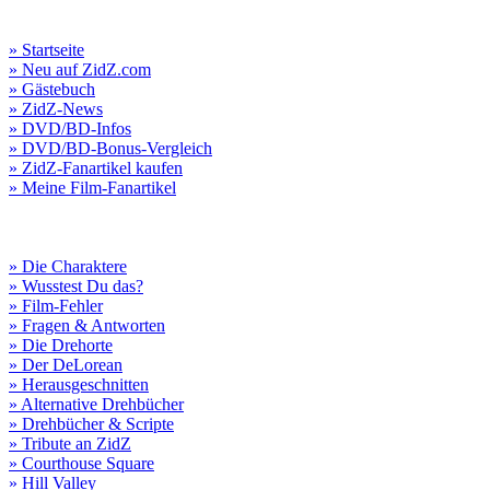
» Startseite
» Neu auf ZidZ.com
» Gästebuch
» ZidZ-News
» DVD/BD-Infos
» DVD/BD-Bonus-Vergleich
» ZidZ-Fanartikel kaufen
» Meine Film-Fanartikel
» Die Charaktere
» Wusstest Du das?
» Film-Fehler
» Fragen & Antworten
» Die Drehorte
» Der DeLorean
» Herausgeschnitten
» Alternative Drehbücher
» Drehbücher & Scripte
» Tribute an ZidZ
» Courthouse Square
» Hill Valley