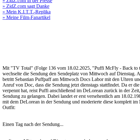
» ZidZ.com in der Presse
» ZidZ.com sagt Danke
» Mein K.I.T.T.-Replika
» Meine Film-Fanartikel
Mit "TV Total" (Folge 136 vom 18.02.2025, "Puffi McFly - Back to 
wechselte die Sendung den Sendeplatz von Mittwoch auf Dienstag.
betritt Sebastian Puffpaff am Mittwoch Docs Labor mit den Uhren und
Anruf von Doc, dass die Sendung jetzt dienstags stattfindet. Da er d
verpennt hat, reist Puffi anschließend im DeLorean zurück in der Zeit
Sendung zu gelangen. Dabei landet er erst versehentlich am 18.02.1
mit dem DeLorean in der Sendung und moderierte diese komplett im
Outfit:
Einen Tag nach der Sendung...