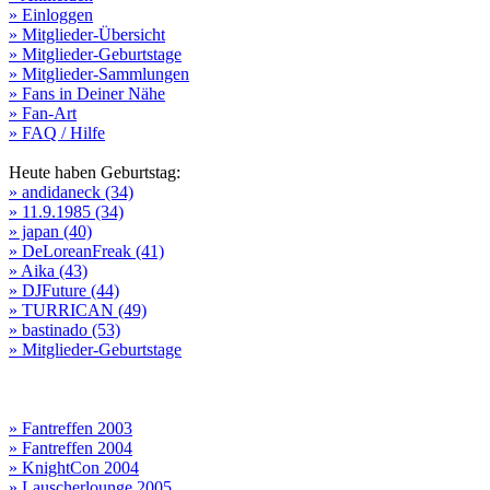
» Einloggen
» Mitglieder-Übersicht
» Mitglieder-Geburtstage
» Mitglieder-Sammlungen
» Fans in Deiner Nähe
» Fan-Art
» FAQ / Hilfe
Heute haben Geburtstag:
» andidaneck (34)
» 11.9.1985 (34)
» japan (40)
» DeLoreanFreak (41)
» Aika (43)
» DJFuture (44)
» TURRICAN (49)
» bastinado (53)
» Mitglieder-Geburtstage
» Fantreffen 2003
» Fantreffen 2004
» KnightCon 2004
» Lauscherlounge 2005