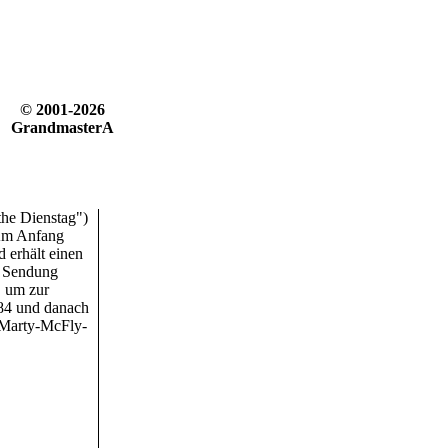
© 2001-2026
GrandmasterA
the Dienstag")
 Am Anfang
 erhält einen
ie Sendung
, um zur
984 und danach
 Marty-McFly-