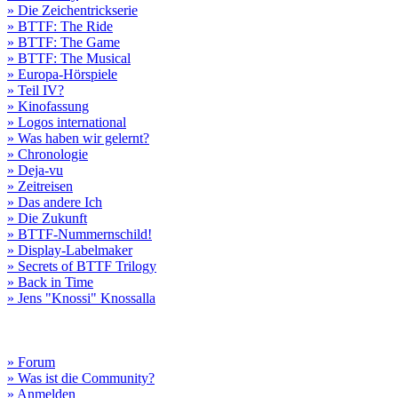
» Die Zeichentrickserie
» BTTF: The Ride
» BTTF: The Game
» BTTF: The Musical
» Europa-Hörspiele
» Teil IV?
» Kinofassung
» Logos international
» Was haben wir gelernt?
» Chronologie
» Deja-vu
» Zeitreisen
» Das andere Ich
» Die Zukunft
» BTTF-Nummernschild!
» Display-Labelmaker
» Secrets of BTTF Trilogy
» Back in Time
» Jens "Knossi" Knossalla
» Forum
» Was ist die Community?
» Anmelden