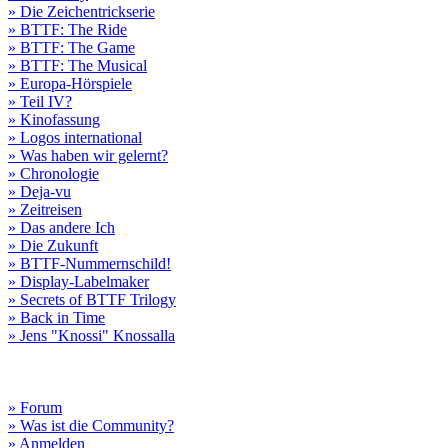
» Die Zeichentrickserie
» BTTF: The Ride
» BTTF: The Game
» BTTF: The Musical
» Europa-Hörspiele
» Teil IV?
» Kinofassung
» Logos international
» Was haben wir gelernt?
» Chronologie
» Deja-vu
» Zeitreisen
» Das andere Ich
» Die Zukunft
» BTTF-Nummernschild!
» Display-Labelmaker
» Secrets of BTTF Trilogy
» Back in Time
» Jens "Knossi" Knossalla
» Forum
» Was ist die Community?
» Anmelden