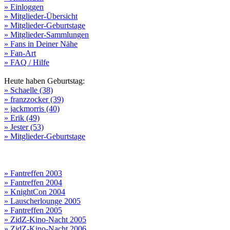
» Einloggen
» Mitglieder-Übersicht
» Mitglieder-Geburtstage
» Mitglieder-Sammlungen
» Fans in Deiner Nähe
» Fan-Art
» FAQ / Hilfe
Heute haben Geburtstag:
» Schaelle (38)
» franzzocker (39)
» jackmorris (40)
» Erik (49)
» Jester (53)
» Mitglieder-Geburtstage
» Fantreffen 2003
» Fantreffen 2004
» KnightCon 2004
» Lauscherlounge 2005
» Fantreffen 2005
» ZidZ-Kino-Nacht 2005
» ZidZ-Kino-Nacht 2006