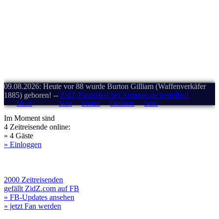
09.08.2026: Heute vor 88 wurde Burton Gilliam (Waffenverkäfer
1885) geboren! --
ZidZ-Fanartikel bei Amazon.de bestellen!
Menü
Start
Forum
Drehorte
Stars
Im Moment sind
4 Zeitreisende online:
» 4 Gäste
» Einloggen
2000 Zeitreisenden
gefällt ZidZ.com auf FB
» FB-Updates ansehen
» jetzt Fan werden