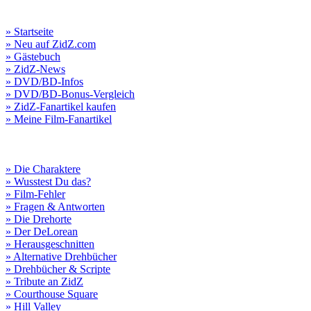
» Startseite
» Neu auf ZidZ.com
» Gästebuch
» ZidZ-News
» DVD/BD-Infos
» DVD/BD-Bonus-Vergleich
» ZidZ-Fanartikel kaufen
» Meine Film-Fanartikel
» Die Charaktere
» Wusstest Du das?
» Film-Fehler
» Fragen & Antworten
» Die Drehorte
» Der DeLorean
» Herausgeschnitten
» Alternative Drehbücher
» Drehbücher & Scripte
» Tribute an ZidZ
» Courthouse Square
» Hill Valley