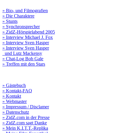
» Bio- und Filmografien
» Die Charaktere
» Stunts
» Synchronsprecher
» ZidZ-Hörspielabend 2005
» Interview Michael J. Fox
» Interview Sven Hasper
» Interview Sven Hasper
und Lutz Mackensy
» Chat-Log Bob Gale
» Treffen mit den Stars
» Gästebuch
» Kontakt-FAQ
» Kontakt
» Webmaster
» Impressum / Disclamer
» Datenschutz
» ZidZ.com in der Presse
» ZidZ.com sagt Danke
» Mein K.I.T.T.-Replika