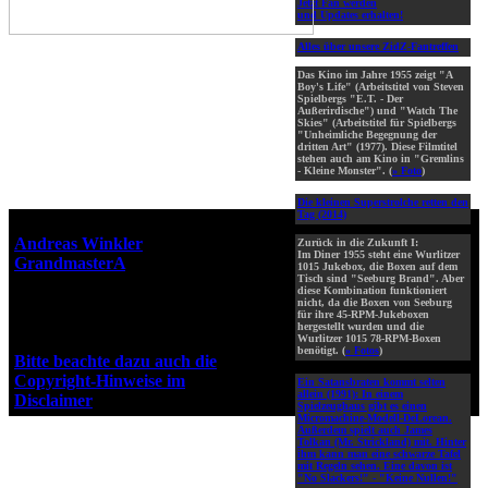
Jetzt Fan werden
und Updates erhalten!
Alles über unsere ZidZ-Fantreffen
Das Kino im Jahre 1955 zeigt "A
Boy's Life" (Arbeitstitel von Steven
Spielbergs "E.T. - Der
Außerirdische") und "Watch The
Skies" (Arbeitstitel für Spielbergs
"Unheimliche Begegnung der
dritten Art" (1977). Diese Filmtitel
stehen auch am Kino in "Gremlins
- Kleine Monster". (
» Foto
)
Die kleinen Superstrolche retten den
Tag (2014)
Webseiten-Design © 2001-2026
Andreas Winkler
alias
Zurück in die Zukunft I:
Im Diner 1955 steht eine Wurlitzer
GrandmasterA
für ZidZ.com
1015 Jukebox, die Boxen auf dem
Tisch sind "Seeburg Brand". Aber
"Zurück in die Zukunft" steht
diese Kombination funktioniert
unter Copyright von Universal
nicht, da die Boxen von Seeburg
für ihre 45-RPM-Jukeboxen
City Studios, Inc. und Amblin
hergestellt wurden und die
Entertainment, Inc.
Wurlitzer 1015 78-RPM-Boxen
benötigt. (
» Fotos
)
Bitte beachte dazu auch die
Copyright-Hinweise im
Ein Satansbraten kommt selten
allein (1991):
In einem
Disclaimer
!
Spielzeughaus gibt es einen
Micromachine-Modell-DeLorean.
Außerdem spielt auch James
Tolkan (Mr. Strickland) mit. Hinter
ihm kann man eine schwarze Tafel
mit Regeln sehen. Eine davon ist
"No Slackers!" - "Keine Nullen!"