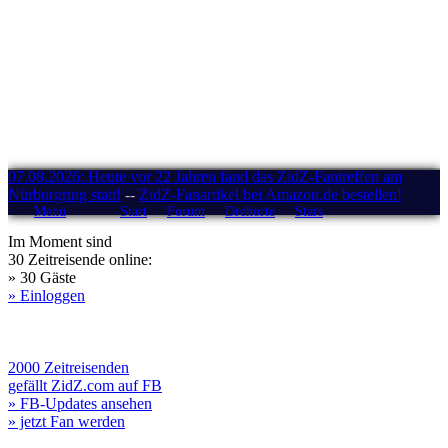
07.08.2026: Heute vor 22 Jahren fand das ZidZ-Fantreffen am
Nürburgring statt!
--
ZidZ-Fanartikel bei Amazon.de bestellen!
Menü
Start
Forum
Drehorte
Stars
Im Moment sind
30 Zeitreisende online:
» 30 Gäste
» Einloggen
2000 Zeitreisenden
gefällt ZidZ.com auf FB
» FB-Updates ansehen
» jetzt Fan werden