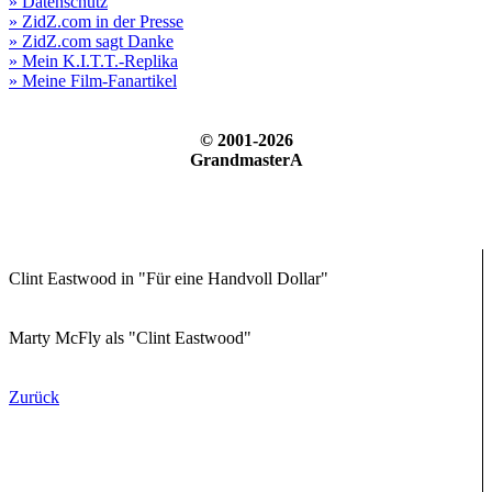
» Datenschutz
» ZidZ.com in der Presse
» ZidZ.com sagt Danke
» Mein K.I.T.T.-Replika
» Meine Film-Fanartikel
© 2001-2026
GrandmasterA
Clint Eastwood in "Für eine Handvoll Dollar"
Marty McFly als "Clint Eastwood"
Zurück