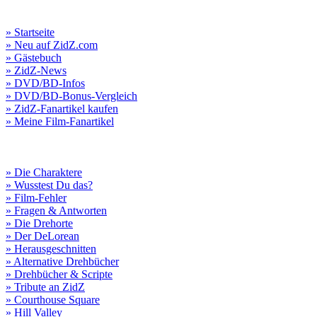
» Startseite
» Neu auf ZidZ.com
» Gästebuch
» ZidZ-News
» DVD/BD-Infos
» DVD/BD-Bonus-Vergleich
» ZidZ-Fanartikel kaufen
» Meine Film-Fanartikel
» Die Charaktere
» Wusstest Du das?
» Film-Fehler
» Fragen & Antworten
» Die Drehorte
» Der DeLorean
» Herausgeschnitten
» Alternative Drehbücher
» Drehbücher & Scripte
» Tribute an ZidZ
» Courthouse Square
» Hill Valley