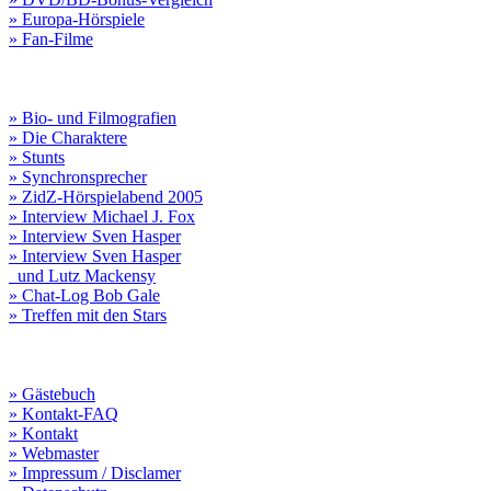
» Europa-Hörspiele
» Fan-Filme
» Bio- und Filmografien
» Die Charaktere
» Stunts
» Synchronsprecher
» ZidZ-Hörspielabend 2005
» Interview Michael J. Fox
» Interview Sven Hasper
» Interview Sven Hasper
und Lutz Mackensy
» Chat-Log Bob Gale
» Treffen mit den Stars
» Gästebuch
» Kontakt-FAQ
» Kontakt
» Webmaster
» Impressum / Disclamer