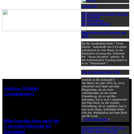
FoxX85 (40)
2000 Zeitreisenden gefällt ZidZ.com
auf Facebook!
Jetzt Fan werden
und Updates erhalten!
Meine Reise zu den Drehorten von
ZidZ
Da die Spielhallen-Kette "Seven-
Eleven" außerhalb der USA relativ
unbekannt ist, hat Marty in der
deutschen Fassung das Schiessen
bei "Space Invaders" gelernt. In
der französischen Fassung lernte er
es in "Disneyland"!
Wer die Nachtigall stört (1962)
Zurück in die Zukunft I:
Webseiten-Design © 2001-2026
Als Marty im Jahr 1955 ist, ist er
schockiert und läuft auf dem
Andreas Winkler
alias
Bürgersteig, als ein Auto
GrandmasterA
für ZidZ.com
vorbeikommt. In der ersten
Einstellung, als es auf ihn
"Zurück in die Zukunft" steht
zukommt, hat es zwei Lautsprecher
auf dem Dach, in der zweiten
unter Copyright von Universal
Einstellung, als es wegfährt, hat es
City Studios, Inc. und Amblin
nur noch einen. Außerdem dreht
sich das Wahlplakat auf dem Dach
Entertainment, Inc.
um 90 Grad.
(
» Fotos dieser Szene
)
Bitte beachte dazu auch die
Copyright-Hinweise im
Hoverboard-Werbung (2015):
Für
Disclaimer
!
die 2015er Blu-ray-Box und