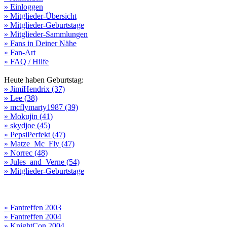
» Einloggen
» Mitglieder-Übersicht
» Mitglieder-Geburtstage
» Mitglieder-Sammlungen
» Fans in Deiner Nähe
» Fan-Art
» FAQ / Hilfe
Heute haben Geburtstag:
» JimiHendrix (37)
» Lee (38)
» mcflymarty1987 (39)
» Mokujin (41)
» skydjoe (45)
» PepsiPerfekt (47)
» Matze_Mc_Fly (47)
» Norrec (48)
» Jules_and_Verne (54)
» Mitglieder-Geburtstage
» Fantreffen 2003
» Fantreffen 2004
» KnightCon 2004