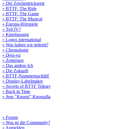
» Die Zeichentrickserie
» BTTF: The Ride
» BTTF: The Game
» BTTF: The Musical
» Europa-Hörspiele
» Teil IV?
» Kinofassung
» Logos international
» Was haben wir gelernt?
» Chronologie
» Deja-vu
» Zeitreisen
» Das andere Ich
» Die Zukunft
» BTTF-Nummernschild!
» Display-Labelmaker
» Secrets of BTTF Trilogy
» Back in Time
» Jens "Knossi" Knossalla
» Forum
» Was ist die Community?
» Anmelden