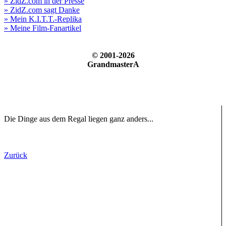
» ZidZ.com in der Presse
» ZidZ.com sagt Danke
» Mein K.I.T.T.-Replika
» Meine Film-Fanartikel
© 2001-2026
GrandmasterA
Die Dinge aus dem Regal liegen ganz anders...
Zurück