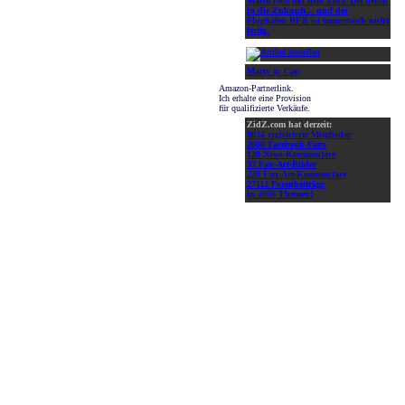
Mario reist mit dem ZidZ-DeLorean
in die Zukunft... und der
Flughafen BER ist immernoch nicht
fertig.
Marty jr. Cap
Amazon-Partnerlink.
Ich erhalte eine Provision
für qualifizierte Verkäufe.
ZidZ.com hat derzeit:
9034 registrierte Mitglieder
2000 Facebook-Fans
120 News-Kommentare
37 Fan-Art-Bilder
220 Fan-Art-Kommentare
27112 Forenbeiträge
in 2056 Themen!