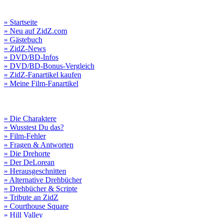
» Startseite
» Neu auf ZidZ.com
» Gästebuch
» ZidZ-News
» DVD/BD-Infos
» DVD/BD-Bonus-Vergleich
» ZidZ-Fanartikel kaufen
» Meine Film-Fanartikel
» Die Charaktere
» Wusstest Du das?
» Film-Fehler
» Fragen & Antworten
» Die Drehorte
» Der DeLorean
» Herausgeschnitten
» Alternative Drehbücher
» Drehbücher & Scripte
» Tribute an ZidZ
» Courthouse Square
» Hill Valley