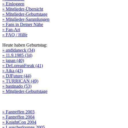
» Einloggen
» Mitglieder-Übersicht
» Mitglieder-Geburtstage
» Mitglieder-Sammlungen
» Fans in Deiner Nähe
» Fan-Art
» FAQ / Hilfe
Heute haben Geburtstag:
» andidaneck (34)
» 11.9.1985 (34)
» japan (40)
» DeLoreanFreak (41)
» Aika (43)
» DJFuture (44)
» TURRICAN (49)
» bastinado (53)
» Mitglieder-Geburtstage
» Fantreffen 2003
» Fantreffen 2004
» KnightCon 2004
» Lauscherlounge 2005