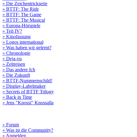
» Die Zeichentrickserie
» BTTF: The Ride
» BTTF: The Game
» BTTF: The Musical
» Europa-Hörspiele
» Teil IV?
» Kinofassung
» Logos international
» Was haben wir gelernt?
» Chronologie
» Deja-vu
» Zeitreisen
» Das andere Ich
» Die Zukunft
» BTTF-Nummernschild!
» Display-Labelmaker
» Secrets of BTTF Trilogy
» Back in Time
» Jens "Knossi" Knossalla
» Forum
» Was ist die Community?
» Anmelden