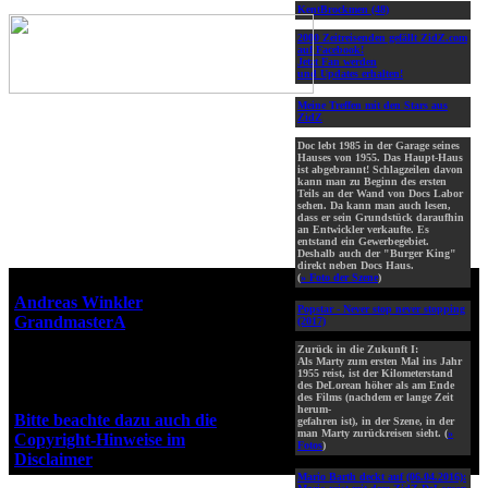
KentBrockmen (48)
2000 Zeitreisenden gefällt ZidZ.com
auf Facebook!
Jetzt Fan werden
und Updates erhalten!
Meine Treffen mit den Stars aus
ZidZ
Doc lebt 1985 in der Garage seines
Hauses von 1955. Das Haupt-Haus
ist abgebrannt! Schlagzeilen davon
kann man zu Beginn des ersten
Teils an der Wand von Docs Labor
sehen. Da kann man auch lesen,
dass er sein Grundstück daraufhin
an Entwickler verkaufte. Es
entstand ein Gewerbegebiet.
Deshalb auch der "Burger King"
direkt neben Docs Haus.
(
» Foto der Szene
)
Webseiten-Design © 2001-2026
Andreas Winkler
alias
Popstar - Never stop never stopping
GrandmasterA
für ZidZ.com
(2017)
"Zurück in die Zukunft" steht
Zurück in die Zukunft I:
unter Copyright von Universal
Als Marty zum ersten Mal ins Jahr
1955 reist, ist der Kilometerstand
City Studios, Inc. und Amblin
des DeLorean höher als am Ende
Entertainment, Inc.
des Films (nachdem er lange Zeit
herum-
Bitte beachte dazu auch die
gefahren ist), in der Szene, in der
man Marty zurückreisen sieht. (
»
Copyright-Hinweise im
Fotos
)
Disclaimer
!
Mario Barth deckt auf (06.04.2016):