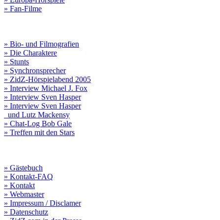
» Fan-Filme
» Bio- und Filmografien
» Die Charaktere
» Stunts
» Synchronsprecher
» ZidZ-Hörspielabend 2005
» Interview Michael J. Fox
» Interview Sven Hasper
» Interview Sven Hasper
und Lutz Mackensy
» Chat-Log Bob Gale
» Treffen mit den Stars
» Gästebuch
» Kontakt-FAQ
» Kontakt
» Webmaster
» Impressum / Disclamer
» Datenschutz