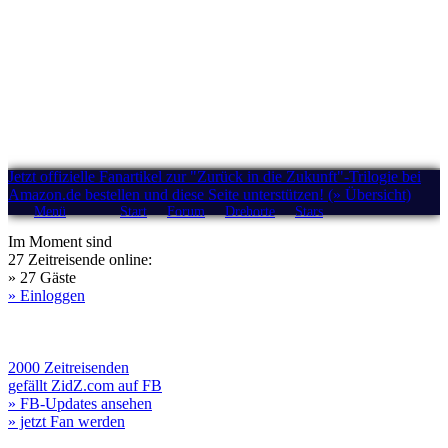
Jetzt offizielle Fanartikel zur "Zurück in die Zukunft"-Trilogie bei
Amazon.de bestellen und diese Seite unterstützen! (» Übersicht)
Menü
Start
Forum
Drehorte
Stars
Im Moment sind
27 Zeitreisende online:
» 27 Gäste
» Einloggen
2000 Zeitreisenden
gefällt ZidZ.com auf FB
» FB-Updates ansehen
» jetzt Fan werden