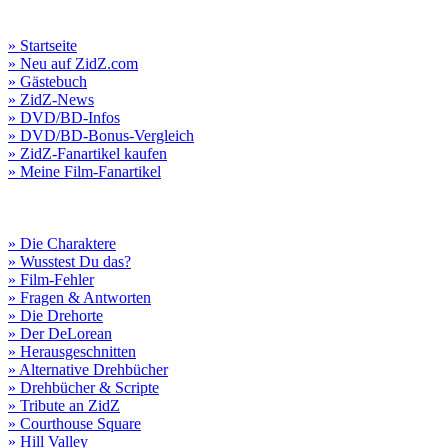
» Startseite
» Neu auf ZidZ.com
» Gästebuch
» ZidZ-News
» DVD/BD-Infos
» DVD/BD-Bonus-Vergleich
» ZidZ-Fanartikel kaufen
» Meine Film-Fanartikel
» Die Charaktere
» Wusstest Du das?
» Film-Fehler
» Fragen & Antworten
» Die Drehorte
» Der DeLorean
» Herausgeschnitten
» Alternative Drehbücher
» Drehbücher & Scripte
» Tribute an ZidZ
» Courthouse Square
» Hill Valley