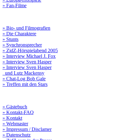
» Fan-Filme
» Bio- und Filmografien
» Die Charaktere
» Stunts
» Synchronsprecher
» ZidZ-Hörspielabend 2005
» Interview Michael J. Fox
» Interview Sven Hasper
» Interview Sven Hasper
und Lutz Mackensy
» Chat-Log Bob Gale
» Treffen mit den Stars
» Gästebuch
» Kontakt-FAQ
» Kontakt
» Webmaster
» Impressum / Disclamer
» Datenschutz