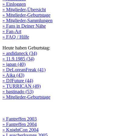
» Einloggen
» Mitglieder-Übersicht
» Mitglieder-Geburtstage
» Mitglieder-Sammlungen
» Fans in Deiner Nähe
» Fan-Art
» FAQ / Hilfe
Heute haben Geburtstag:
» andidaneck (34)
» 11.9.1985 (34)
» japan (40)
» DeLoreanFreak (41)
» Aika (43)
» DJFuture (44)
» TURRICAN (49)
» bastinado (53)
» Mitglieder-Geburtstage
» Fantreffen 2003
» Fantreffen 2004
» KnightCon 2004
» Lauscherlounge 2005