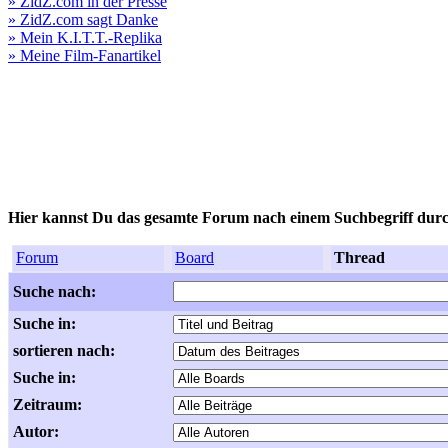
» ZidZ.com in der Presse
» ZidZ.com sagt Danke
» Mein K.I.T.T.-Replika
» Meine Film-Fanartikel
Hier kannst Du das gesamte Forum nach einem Suchbegriff dur
Forum
Board
Thread
Suche nach:
Suche in:
sortieren nach:
Suche in:
Zeitraum:
Autor: