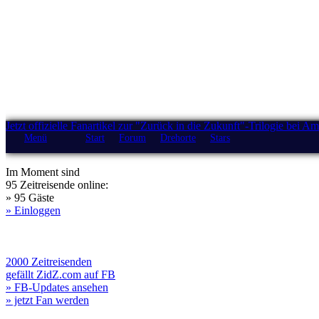
Jetzt offizielle Fanartikel zur "Zurück in die Zukunft"-Trilogie bei A
Menü
Start
Forum
Drehorte
Stars
Im Moment sind
95 Zeitreisende online:
» 95 Gäste
» Einloggen
2000 Zeitreisenden
gefällt ZidZ.com auf FB
» FB-Updates ansehen
» jetzt Fan werden