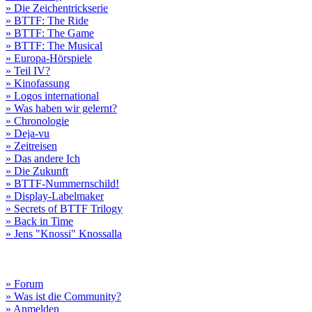
» Die Zeichentrickserie
» BTTF: The Ride
» BTTF: The Game
» BTTF: The Musical
» Europa-Hörspiele
» Teil IV?
» Kinofassung
» Logos international
» Was haben wir gelernt?
» Chronologie
» Deja-vu
» Zeitreisen
» Das andere Ich
» Die Zukunft
» BTTF-Nummernschild!
» Display-Labelmaker
» Secrets of BTTF Trilogy
» Back in Time
» Jens "Knossi" Knossalla
» Forum
» Was ist die Community?
» Anmelden