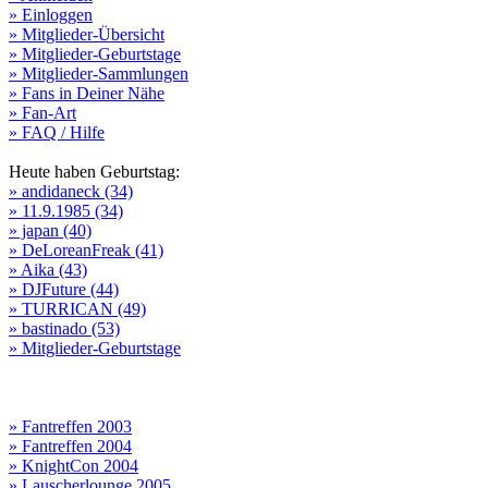
» Einloggen
» Mitglieder-Übersicht
» Mitglieder-Geburtstage
» Mitglieder-Sammlungen
» Fans in Deiner Nähe
» Fan-Art
» FAQ / Hilfe
Heute haben Geburtstag:
» andidaneck (34)
» 11.9.1985 (34)
» japan (40)
» DeLoreanFreak (41)
» Aika (43)
» DJFuture (44)
» TURRICAN (49)
» bastinado (53)
» Mitglieder-Geburtstage
» Fantreffen 2003
» Fantreffen 2004
» KnightCon 2004
» Lauscherlounge 2005