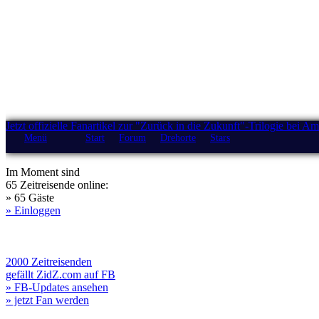
Jetzt offizielle Fanartikel zur "Zurück in die Zukunft"-Trilogie bei A
Menü
Start
Forum
Drehorte
Stars
Im Moment sind
65 Zeitreisende online:
» 65 Gäste
» Einloggen
2000 Zeitreisenden
gefällt ZidZ.com auf FB
» FB-Updates ansehen
» jetzt Fan werden