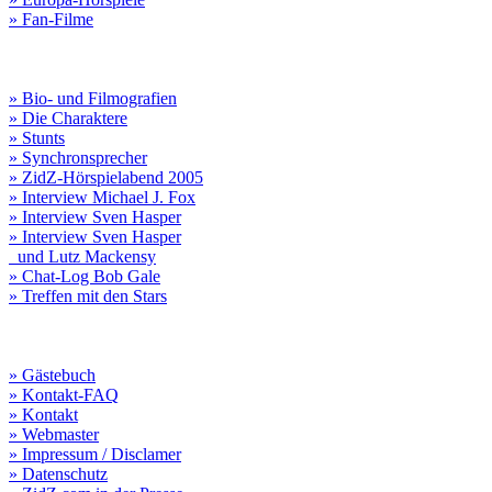
» Fan-Filme
» Bio- und Filmografien
» Die Charaktere
» Stunts
» Synchronsprecher
» ZidZ-Hörspielabend 2005
» Interview Michael J. Fox
» Interview Sven Hasper
» Interview Sven Hasper
und Lutz Mackensy
» Chat-Log Bob Gale
» Treffen mit den Stars
» Gästebuch
» Kontakt-FAQ
» Kontakt
» Webmaster
» Impressum / Disclamer
» Datenschutz