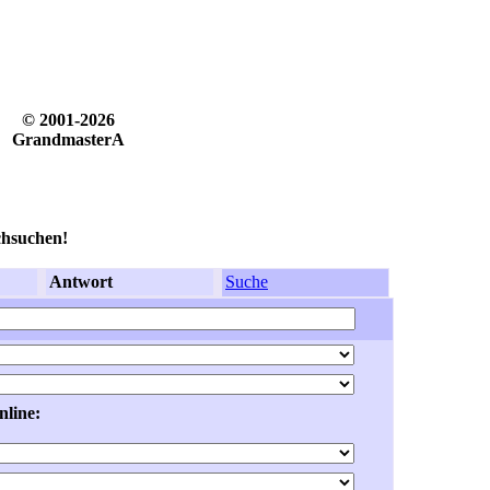
© 2001-2026
GrandmasterA
chsuchen!
Antwort
Suche
nline: