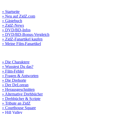
» Startseite
» Neu auf ZidZ.com
» Gästebuch
» ZidZ-News
» DVD/BD-Infos
» DVD/BD-Bonus-Vergleich
» ZidZ-Fanartikel kaufen
» Meine Film-Fanartikel
» Die Charaktere
» Wusstest Du das?
» Film-Fehler
» Fragen & Antworten
» Die Drehorte
» Der DeLorean
» Herausgeschnitten
» Alternative Drehbücher
» Drehbücher & Scripte
» Tribute an ZidZ
» Courthouse Square
» Hill Valley