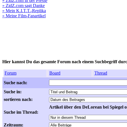
» ZidZ.com in der Presse
» ZidZ.com sagt Danke
» Mein K.I.T.T.-Replika
» Meine Film-Fanartikel
Hier kannst Du das gesamte Forum nach einem Suchbegriff dur
Forum
Board
Thread
Suche nach:
Suche in:
sortieren nach:
Artikel über den DeLorean bei Spiegel o
Suche im Thread:
Zeitraum: