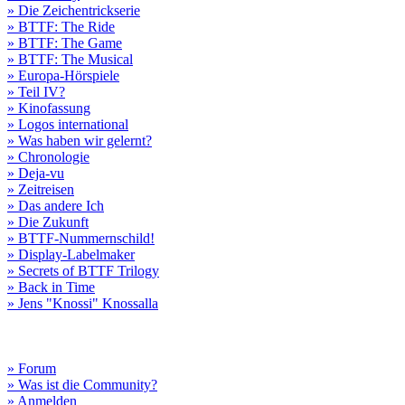
» Die Zeichentrickserie
» BTTF: The Ride
» BTTF: The Game
» BTTF: The Musical
» Europa-Hörspiele
» Teil IV?
» Kinofassung
» Logos international
» Was haben wir gelernt?
» Chronologie
» Deja-vu
» Zeitreisen
» Das andere Ich
» Die Zukunft
» BTTF-Nummernschild!
» Display-Labelmaker
» Secrets of BTTF Trilogy
» Back in Time
» Jens "Knossi" Knossalla
» Forum
» Was ist die Community?
» Anmelden