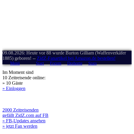
09.08.2026: Heute vor 88 wurde Burton Gilliam (Waffenverkäfer
1885) geboren! --
ZidZ-Fanartikel bei Amazon.de bestellen!
Menü
Start
Forum
Drehorte
Stars
Im Moment sind
10 Zeitreisende online:
» 10 Gäste
» Einloggen
2000 Zeitreisenden
gefällt ZidZ.com auf FB
» FB-Updates ansehen
» jetzt Fan werden