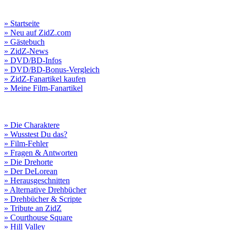
» Startseite
» Neu auf ZidZ.com
» Gästebuch
» ZidZ-News
» DVD/BD-Infos
» DVD/BD-Bonus-Vergleich
» ZidZ-Fanartikel kaufen
» Meine Film-Fanartikel
» Die Charaktere
» Wusstest Du das?
» Film-Fehler
» Fragen & Antworten
» Die Drehorte
» Der DeLorean
» Herausgeschnitten
» Alternative Drehbücher
» Drehbücher & Scripte
» Tribute an ZidZ
» Courthouse Square
» Hill Valley