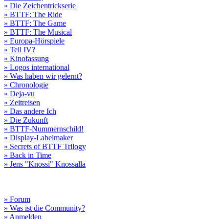
» Die Zeichentrickserie
» BTTF: The Ride
» BTTF: The Game
» BTTF: The Musical
» Europa-Hörspiele
» Teil IV?
» Kinofassung
» Logos international
» Was haben wir gelernt?
» Chronologie
» Deja-vu
» Zeitreisen
» Das andere Ich
» Die Zukunft
» BTTF-Nummernschild!
» Display-Labelmaker
» Secrets of BTTF Trilogy
» Back in Time
» Jens "Knossi" Knossalla
» Forum
» Was ist die Community?
» Anmelden