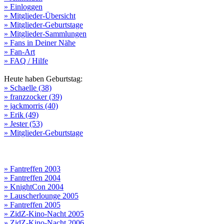
» Einloggen
» Mitglieder-Übersicht
» Mitglieder-Geburtstage
» Mitglieder-Sammlungen
» Fans in Deiner Nähe
» Fan-Art
» FAQ / Hilfe
Heute haben Geburtstag:
» Schaelle (38)
» franzzocker (39)
» jackmorris (40)
» Erik (49)
» Jester (53)
» Mitglieder-Geburtstage
» Fantreffen 2003
» Fantreffen 2004
» KnightCon 2004
» Lauscherlounge 2005
» Fantreffen 2005
» ZidZ-Kino-Nacht 2005
» ZidZ-Kino-Nacht 2006