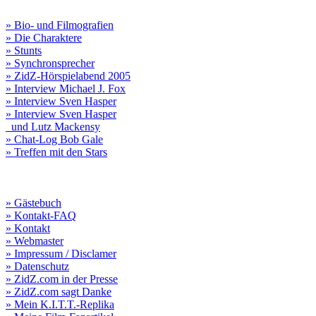
» Bio- und Filmografien
» Die Charaktere
» Stunts
» Synchronsprecher
» ZidZ-Hörspielabend 2005
» Interview Michael J. Fox
» Interview Sven Hasper
» Interview Sven Hasper
und Lutz Mackensy
» Chat-Log Bob Gale
» Treffen mit den Stars
» Gästebuch
» Kontakt-FAQ
» Kontakt
» Webmaster
» Impressum / Disclamer
» Datenschutz
» ZidZ.com in der Presse
» ZidZ.com sagt Danke
» Mein K.I.T.T.-Replika