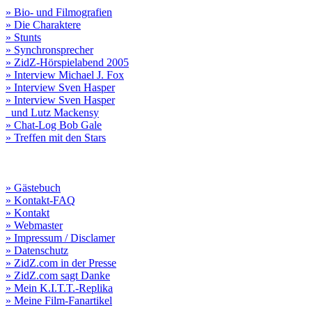
» Bio- und Filmografien
» Die Charaktere
» Stunts
» Synchronsprecher
» ZidZ-Hörspielabend 2005
» Interview Michael J. Fox
» Interview Sven Hasper
» Interview Sven Hasper
und Lutz Mackensy
» Chat-Log Bob Gale
» Treffen mit den Stars
» Gästebuch
» Kontakt-FAQ
» Kontakt
» Webmaster
» Impressum / Disclamer
» Datenschutz
» ZidZ.com in der Presse
» ZidZ.com sagt Danke
» Mein K.I.T.T.-Replika
» Meine Film-Fanartikel