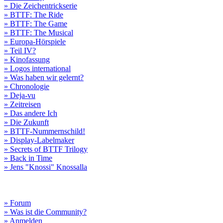
» Die Zeichentrickserie
» BTTF: The Ride
» BTTF: The Game
» BTTF: The Musical
» Europa-Hörspiele
» Teil IV?
» Kinofassung
» Logos international
» Was haben wir gelernt?
» Chronologie
» Deja-vu
» Zeitreisen
» Das andere Ich
» Die Zukunft
» BTTF-Nummernschild!
» Display-Labelmaker
» Secrets of BTTF Trilogy
» Back in Time
» Jens "Knossi" Knossalla
» Forum
» Was ist die Community?
» Anmelden