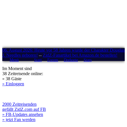
06. August 2026: Heute vor 58 Jahren wurde der Charakter Douglas
J. Needles geboren!
--
ZidZ-Fanartikel bei Amazon.de bestellen!
Menü
Start
Forum
Drehorte
Stars
Im Moment sind
38 Zeitreisende online:
» 38 Gäste
» Einloggen
2000 Zeitreisenden
gefällt ZidZ.com auf FB
» FB-Updates ansehen
» jetzt Fan werden