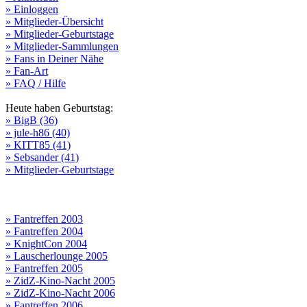
» Einloggen
» Mitglieder-Übersicht
» Mitglieder-Geburtstage
» Mitglieder-Sammlungen
» Fans in Deiner Nähe
» Fan-Art
» FAQ / Hilfe
Heute haben Geburtstag:
» BigB (36)
» jule-h86 (40)
» KITT85 (41)
» Sebsander (41)
» Mitglieder-Geburtstage
» Fantreffen 2003
» Fantreffen 2004
» KnightCon 2004
» Lauscherlounge 2005
» Fantreffen 2005
» ZidZ-Kino-Nacht 2005
» ZidZ-Kino-Nacht 2006
» Fantreffen 2006