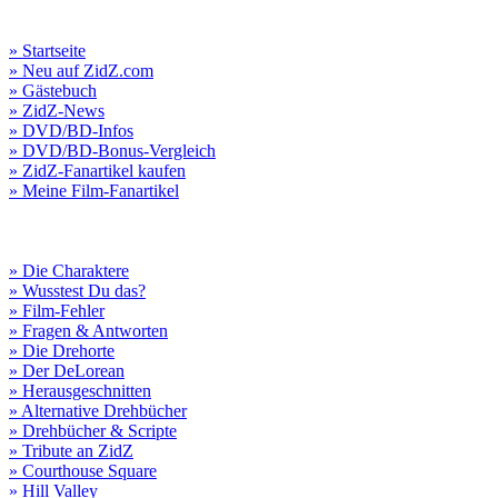
» Startseite
» Neu auf ZidZ.com
» Gästebuch
» ZidZ-News
» DVD/BD-Infos
» DVD/BD-Bonus-Vergleich
» ZidZ-Fanartikel kaufen
» Meine Film-Fanartikel
» Die Charaktere
» Wusstest Du das?
» Film-Fehler
» Fragen & Antworten
» Die Drehorte
» Der DeLorean
» Herausgeschnitten
» Alternative Drehbücher
» Drehbücher & Scripte
» Tribute an ZidZ
» Courthouse Square
» Hill Valley