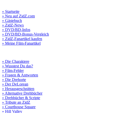
» Startseite
» Neu auf ZidZ.com
» Gästebuch
» ZidZ-News
» DVD/BD-Infos
» DVD/BD-Bonus-Vergleich
» ZidZ-Fanartikel kaufen
» Meine Film-Fanartikel
» Die Charaktere
» Wusstest Du das?
» Film-Fehler
» Fragen & Antworten
» Die Drehorte
» Der DeLorean
» Herausgeschnitten
» Alternative Drehbücher
» Drehbücher & Scripte
» Tribute an ZidZ
» Courthouse Square
» Hill Valley