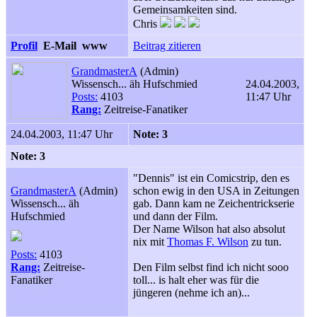
Gemeinsamkeiten sind.
Chris
Profil
E-Mail
www
Beitrag zitieren
GrandmasterA
(Admin)
Wissensch... äh Hufschmied
24.04.2003,
Posts:
4103
11:47 Uhr
Rang:
Zeitreise-Fanatiker
24.04.2003, 11:47 Uhr
Note: 3
Note: 3
"Dennis" ist ein Comicstrip, den es
GrandmasterA
(Admin)
schon ewig in den USA in Zeitungen
Wissensch... äh
gab. Dann kam ne Zeichentrickserie
Hufschmied
und dann der Film.
Der Name Wilson hat also absolut
nix mit
Thomas F. Wilson
zu tun.
Posts:
4103
Rang:
Zeitreise-
Den Film selbst find ich nicht sooo
Fanatiker
toll... is halt eher was für die
jüngeren (nehme ich an)...