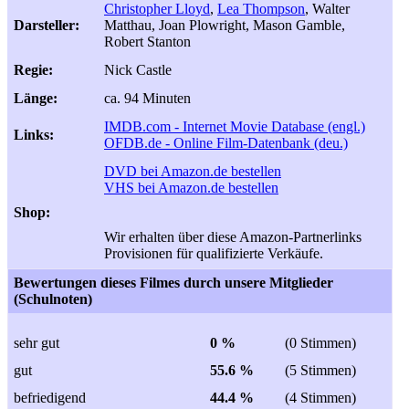
Christopher Lloyd
,
Lea Thompson
, Walter
Darsteller:
Matthau, Joan Plowright, Mason Gamble,
Robert Stanton
Regie:
Nick Castle
Länge:
ca. 94 Minuten
IMDB.com - Internet Movie Database (engl.)
Links:
OFDB.de - Online Film-Datenbank (deu.)
DVD bei Amazon.de bestellen
VHS bei Amazon.de bestellen
Shop:
Wir erhalten über diese Amazon-Partnerlinks
Provisionen für qualifizierte Verkäufe.
Bewertungen dieses Filmes durch unsere Mitglieder
(Schulnoten)
sehr gut
0 %
(0 Stimmen)
gut
55.6 %
(5 Stimmen)
befriedigend
44.4 %
(4 Stimmen)