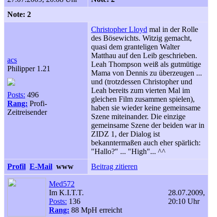
Note: 2
Christopher Lloyd
mal in der Rolle
des Bösewichts. Witzig gemacht,
quasi dem granteligen Walter
Matthau auf den Leib geschrieben.
acs
Leah Thompson weiß als gutmütige
Philipper 1.21
Mama von Dennis zu überzeugen ...
und (trotzdessen Christopher und
Leah bereits zum vierten Mal im
Posts:
496
gleichen Film zusammen spielen),
Rang:
Profi-
haben sie wieder keine gemeinsame
Zeitreisender
Szene miteinander. Die einzige
gemeinsame Szene der beiden war in
ZIDZ 1, der Dialog ist
bekanntermaßen auch eher spärlich:
"Hallo?" ... "High"... ^^
Profil
E-Mail
www
Beitrag zitieren
Med572
Im K.I.T.T.
28.07.2009,
Posts:
136
20:10 Uhr
Rang:
88 MpH erreicht