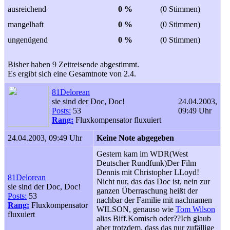
ausreichend
0 %
(0 Stimmen)
mangelhaft
0 %
(0 Stimmen)
ungenügend
0 %
(0 Stimmen)
Bisher haben 9 Zeitreisende abgestimmt.
Es ergibt sich eine Gesamtnote von 2.4.
81Delorean
sie sind der Doc, Doc!
24.04.2003,
Posts:
53
09:49 Uhr
Rang:
Fluxkompensator fluxuiert
24.04.2003, 09:49 Uhr
Keine Note abgegeben
Gestern kam im WDR(West
Deutscher Rundfunk)Der Film
Dennis mit Christopher LLoyd!
81Delorean
Nicht nur, das das Doc ist, nein zur
sie sind der Doc, Doc!
ganzen Überraschung heißt der
Posts:
53
nachbar der Familie mit nachnamen
Rang:
Fluxkompensator
WILSON, genauso wie
Tom Wilson
fluxuiert
alias Biff.Komisch oder??Ich glaub
aber trotzdem, dass das nur zufällige