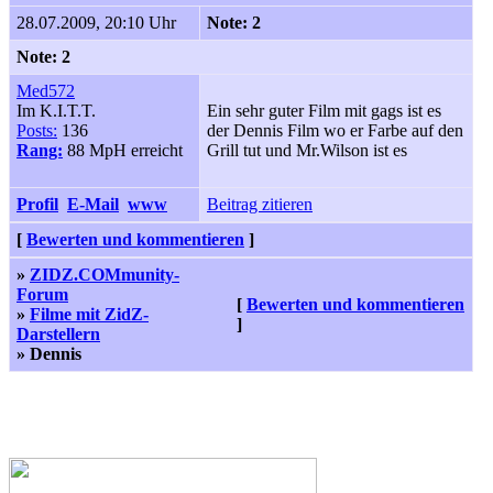
28.07.2009, 20:10 Uhr
Note: 2
Note: 2
Med572
Im K.I.T.T.
Ein sehr guter Film mit gags ist es
Posts:
136
der Dennis Film wo er Farbe auf den
Rang:
88 MpH erreicht
Grill tut und Mr.Wilson ist es
Profil
E-Mail
www
Beitrag zitieren
[
Bewerten und kommentieren
]
»
ZIDZ.COMmunity-
Forum
[
Bewerten und kommentieren
»
Filme mit ZidZ-
]
Darstellern
» Dennis