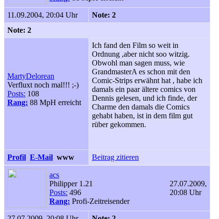
11.09.2004, 20:04 Uhr
Note: 2
Note: 2
Ich fand den Film so weit in
Ordnung ,aber nicht soo witzig.
Obwohl man sagen muss, wie
GrandmasterA es schon mit den
MartyDelorean
Comic-Strips erwähnt hat , habe ich
Verfluxt noch mal!!! ;-)
damals ein paar ältere comics von
Posts:
108
Dennis gelesen, und ich finde, der
Rang:
88 MpH erreicht
Charme den damals die Comics
gehabt haben, ist in dem film gut
rüber gekommen.
Profil
E-Mail
www
Beitrag zitieren
acs
Philipper 1.21
27.07.2009,
Posts:
496
20:08 Uhr
Rang:
Profi-Zeitreisender
27.07.2009, 20:08 Uhr
Note: 2