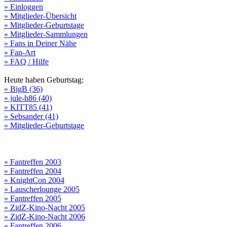
» Einloggen
» Mitglieder-Übersicht
» Mitglieder-Geburtstage
» Mitglieder-Sammlungen
» Fans in Deiner Nähe
» Fan-Art
» FAQ / Hilfe
Heute haben Geburtstag:
» BigB (36)
» jule-h86 (40)
» KITT85 (41)
» Sebsander (41)
» Mitglieder-Geburtstage
» Fantreffen 2003
» Fantreffen 2004
» KnightCon 2004
» Lauscherlounge 2005
» Fantreffen 2005
» ZidZ-Kino-Nacht 2005
» ZidZ-Kino-Nacht 2006
» Fantreffen 2006