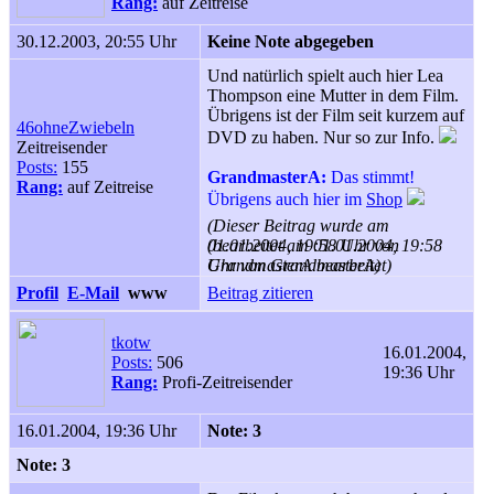
Rang:
auf Zeitreise
30.12.2003, 20:55 Uhr
Keine Note abgegeben
Und natürlich spielt auch hier Lea
Thompson eine Mutter in dem Film.
Übrigens ist der Film seit kurzem auf
46ohneZwiebeln
DVD zu haben. Nur so zur Info.
Zeitreisender
Posts:
155
GrandmasterA:
Das stimmt!
Rang:
auf Zeitreise
Übrigens auch hier im
Shop
(Dieser Beitrag wurde am
01.01.2004, 19:58 Uhr von
(bearbeitet am 01.01.2004, 19:58
GrandmasterA bearbeitet)
Uhr von GrandmasterA)
Profil
E-Mail
www
Beitrag zitieren
tkotw
16.01.2004,
Posts:
506
19:36 Uhr
Rang:
Profi-Zeitreisender
16.01.2004, 19:36 Uhr
Note: 3
Note: 3