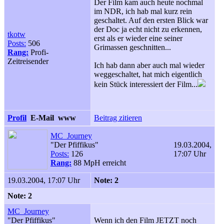
Der Film kam auch heute nochmal
im NDR, ich hab mal kurz rein
geschaltet. Auf den ersten Blick war
der Doc ja echt nicht zu erkennen,
tkotw
erst als er wieder eine seiner
Posts:
506
Grimassen geschnitten...
Rang:
Profi-
Zeitreisender
Ich hab dann aber auch mal wieder
weggeschaltet, hat mich eigentlich
kein Stück interessiert der Film...
Profil
E-Mail
www
Beitrag zitieren
MC_Journey
"Der Pfiffikus"
19.03.2004,
Posts:
126
17:07 Uhr
Rang:
88 MpH erreicht
19.03.2004, 17:07 Uhr
Note: 2
Note: 2
MC_Journey
"Der Pfiffikus"
Wenn ich den Film JETZT noch