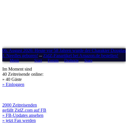
06. August 2026: Heute vor 58 Jahren wurde der Charakter Douglas
J. Needles geboren!
--
ZidZ-Fanartikel bei Amazon.de bestellen!
Menü
Start
Forum
Drehorte
Stars
Im Moment sind
40 Zeitreisende online:
» 40 Gäste
» Einloggen
2000 Zeitreisenden
gefällt ZidZ.com auf FB
» FB-Updates ansehen
» jetzt Fan werden