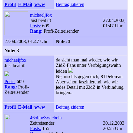
Profil
E-Mail
www
Beitrag zitieren
michaeljfox
Just beat it!
27.04.2003,
Posts:
609
01:47 Uhr
Rang:
Profi-Zeitreisender
27.04.2003, 01:47 Uhr
Note: 3
Note: 3
da sieht man mal wieder, wie wir
michaeljfox
ZidZ-Fans unter Verfolgungswahn
Just beat it!
leiden
Ne, nischts gegen dich, 81Delorean
Posts:
609
Aber schon faszinierend, wie wir
Rang:
Profi-
jedes Detail mit ZidZ in Verbindung
Zeitreisender
bringen...
Profil
E-Mail
www
Beitrag zitieren
46ohneZwiebeln
Zeitreisender
30.12.2003,
Posts:
155
20:55 Uhr