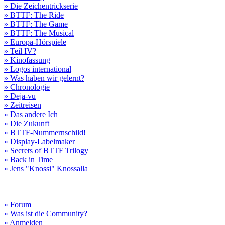
» Die Zeichentrickserie
» BTTF: The Ride
» BTTF: The Game
» BTTF: The Musical
» Europa-Hörspiele
» Teil IV?
» Kinofassung
» Logos international
» Was haben wir gelernt?
» Chronologie
» Deja-vu
» Zeitreisen
» Das andere Ich
» Die Zukunft
» BTTF-Nummernschild!
» Display-Labelmaker
» Secrets of BTTF Trilogy
» Back in Time
» Jens "Knossi" Knossalla
» Forum
» Was ist die Community?
» Anmelden