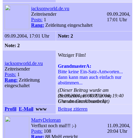
jacksonworld.de.vu
Zeitreisender
09.09.2004,
Posts:
1
17:01 Uhr
Rang:
Zeitleitung eingeschaltet
09.09.2004, 17:01 Uhr
Note: 2
Note: 2
Witziger Film!
jacksonworld.de.vu
GrandmasterA:
Zeitreisender
Bitte keine Ein-Satz-Antworten...
Posts:
1
dann kann man auch einfach nur
Rang:
Zeitleitung
abstimmen...
eingeschaltet
(Dieser Beitrag wurde am
09.09.2004, 19:40 Uhr von
(bearbeitet am 09.09.2004, 19:40
GrandmasterA bearbeitet)
Uhr von GrandmasterA)
Profil
E-Mail
www
Beitrag zitieren
MartyDelorean
Verfluxt noch mal!!! ;-)
11.09.2004,
Posts:
108
20:04 Uhr
Rang:
88 MpH erreicht