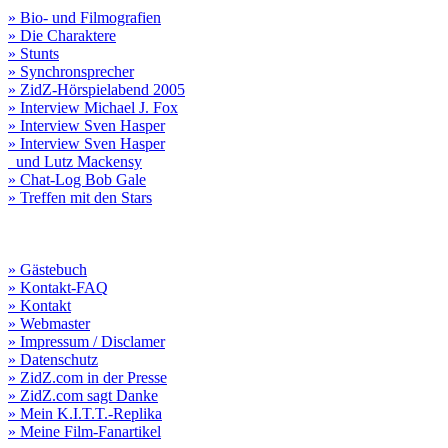
» Bio- und Filmografien
» Die Charaktere
» Stunts
» Synchronsprecher
» ZidZ-Hörspielabend 2005
» Interview Michael J. Fox
» Interview Sven Hasper
» Interview Sven Hasper
und Lutz Mackensy
» Chat-Log Bob Gale
» Treffen mit den Stars
» Gästebuch
» Kontakt-FAQ
» Kontakt
» Webmaster
» Impressum / Disclamer
» Datenschutz
» ZidZ.com in der Presse
» ZidZ.com sagt Danke
» Mein K.I.T.T.-Replika
» Meine Film-Fanartikel