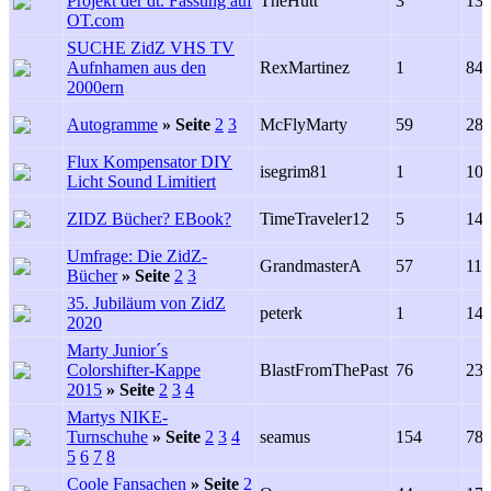
Projekt der dt. Fassung auf
TheHutt
3
13
OT.com
SUCHE ZidZ VHS TV
Aufnhamen aus den
RexMartinez
1
84
2000ern
Autogramme
»
Seite
2
3
McFlyMarty
59
28
Flux Kompensator DIY
isegrim81
1
10
Licht Sound Limitiert
ZIDZ Bücher? EBook?
TimeTraveler12
5
14
Umfrage: Die ZidZ-
GrandmasterA
57
11
Bücher
»
Seite
2
3
35. Jubiläum von ZidZ
peterk
1
14
2020
Marty Junior´s
Colorshifter-Kappe
BlastFromThePast
76
23
2015
»
Seite
2
3
4
Martys NIKE-
Turnschuhe
»
Seite
2
3
4
seamus
154
78
5
6
7
8
Coole Fansachen
»
Seite
2