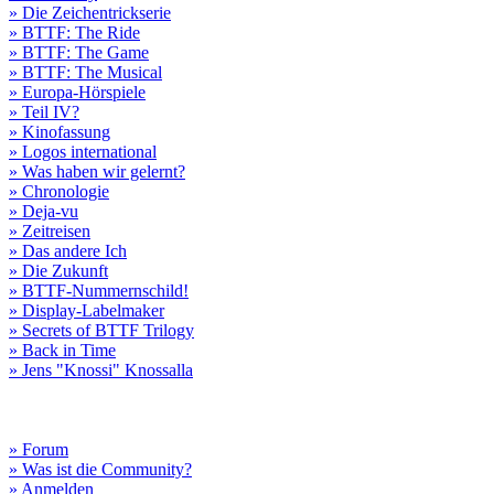
» Die Zeichentrickserie
» BTTF: The Ride
» BTTF: The Game
» BTTF: The Musical
» Europa-Hörspiele
» Teil IV?
» Kinofassung
» Logos international
» Was haben wir gelernt?
» Chronologie
» Deja-vu
» Zeitreisen
» Das andere Ich
» Die Zukunft
» BTTF-Nummernschild!
» Display-Labelmaker
» Secrets of BTTF Trilogy
» Back in Time
» Jens "Knossi" Knossalla
» Forum
» Was ist die Community?
» Anmelden