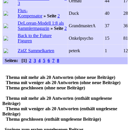
Ormau
44
17
3
Flux-
Duck
40
28
Kompensator
»
Seite
2
DeLorean-Modell 1:8 als
GrandmasterA
37
36
Sammlermagazin
»
Seite
2
Back to the Future
Onkelpsycho
15
81
Figuren
ZidZ Sammelkarten
peterk
1
12
Seiten: [1]
2
3
4
5
6
7
8
Thema mit mehr als 20 Antworten (ohne neue Beiträge)
Thema mit weniger als 20 Antworten (ohne neue Beiträge)
Thema geschlossen (ohne neue Beiträge)
Thema mit mehr als 20 Antworten (enthält ungelesene
Beiträge)
Thema mit weniger als 20 Antworten (enthält ungelesene
Beiträge)
Thema geschlossen (enthält ungelesene Beiträge)
Springe zum ersten ungelesenen Beitrag