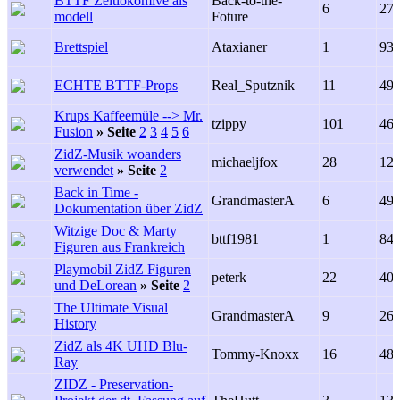
BTTF Zeitlokomive als
Back-to-the-
6
27
modell
Foture
Brettspiel
Ataxianer
1
93
ECHTE BTTF-Props
Real_Sputznik
11
49
Krups Kaffeemüle --> Mr.
tzippy
101
46
Fusion
»
Seite
2
3
4
5
6
ZidZ-Musik woanders
michaeljfox
28
12
verwendet
»
Seite
2
Back in Time -
GrandmasterA
6
49
Dokumentation über ZidZ
Witzige Doc & Marty
bttf1981
1
84
Figuren aus Frankreich
Playmobil ZidZ Figuren
peterk
22
40
und DeLorean
»
Seite
2
The Ultimate Visual
GrandmasterA
9
26
History
ZidZ als 4K UHD Blu-
Tommy-Knoxx
16
48
Ray
ZIDZ - Preservation-