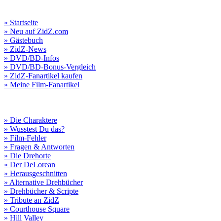
» Startseite
» Neu auf ZidZ.com
» Gästebuch
» ZidZ-News
» DVD/BD-Infos
» DVD/BD-Bonus-Vergleich
» ZidZ-Fanartikel kaufen
» Meine Film-Fanartikel
» Die Charaktere
» Wusstest Du das?
» Film-Fehler
» Fragen & Antworten
» Die Drehorte
» Der DeLorean
» Herausgeschnitten
» Alternative Drehbücher
» Drehbücher & Scripte
» Tribute an ZidZ
» Courthouse Square
» Hill Valley