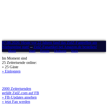
07.08.2026: Heute vor 22 Jahren fand das ZidZ-Fantreffen am
Nürburgring statt!
--
ZidZ-Fanartikel bei Amazon.de bestellen!
Menü
Start
Forum
Drehorte
Stars
Im Moment sind
25 Zeitreisende online:
» 25 Gäste
» Einloggen
2000 Zeitreisenden
gefällt ZidZ.com auf FB
» FB-Updates ansehen
» jetzt Fan werden