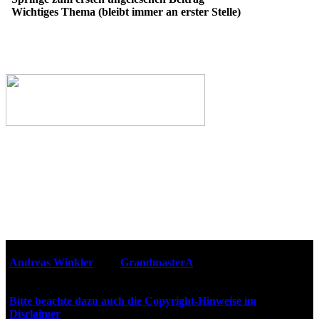
Wichtiges Thema (bleibt immer an erster Stelle)
Webseiten-Design © 2001-2026
Andreas Winkler
alias
GrandmasterA
für ZidZ.com
"Zurück in die Zukunft" steht unter Copyright von Universal
City Studios, Inc. und Amblin Entertainment, Inc.
Bitte beachte dazu auch die Copyright-Hinweise im
Disclaimer
!