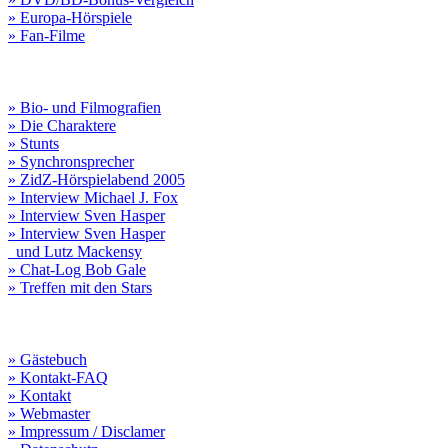
» Europa-Hörspiele
» Fan-Filme
» Bio- und Filmografien
» Die Charaktere
» Stunts
» Synchronsprecher
» ZidZ-Hörspielabend 2005
» Interview Michael J. Fox
» Interview Sven Hasper
» Interview Sven Hasper
und Lutz Mackensy
» Chat-Log Bob Gale
» Treffen mit den Stars
» Gästebuch
» Kontakt-FAQ
» Kontakt
» Webmaster
» Impressum / Disclamer