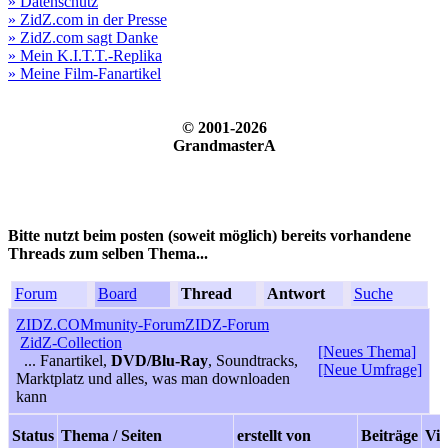
» Datenschutz
» ZidZ.com in der Presse
» ZidZ.com sagt Danke
» Mein K.I.T.T.-Replika
» Meine Film-Fanartikel
© 2001-2026
GrandmasterA
Bitte nutzt beim posten (soweit möglich) bereits vorhandene
Threads zum selben Thema...
Forum
Board
Thread
Antwort
Suche
ZIDZ.COMmunity-Forum
ZIDZ-Forum
ZidZ-Collection
[Neues Thema]
... Fanartikel,
DVD/Blu-Ray
, Soundtracks,
[Neue Umfrage]
Marktplatz und alles, was man downloaden
kann
Status
Thema / Seiten
erstellt von
Beiträge
Vi