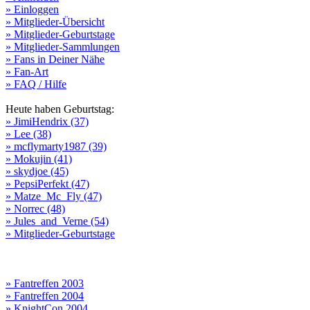
» Einloggen
» Mitglieder-Übersicht
» Mitglieder-Geburtstage
» Mitglieder-Sammlungen
» Fans in Deiner Nähe
» Fan-Art
» FAQ / Hilfe
Heute haben Geburtstag:
» JimiHendrix (37)
» Lee (38)
» mcflymarty1987 (39)
» Mokujin (41)
» skydjoe (45)
» PepsiPerfekt (47)
» Matze_Mc_Fly (47)
» Norrec (48)
» Jules_and_Verne (54)
» Mitglieder-Geburtstage
» Fantreffen 2003
» Fantreffen 2004
» KnightCon 2004