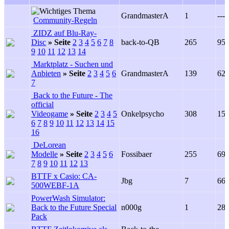
GrandmasterA
1
---
Community-Regeln
ZIDZ auf Blu-Ray-
Disc
»
Seite
2
3
4
5
6
7
8
back-to-QB
265
95
9
10
11
12
13
14
Marktplatz - Suchen und
Anbieten
»
Seite
2
3
4
5
6
GrandmasterA
139
62
7
Back to the Future - The
official
Videogame
»
Seite
2
3
4
5
Onkelpsycho
308
15
6
7
8
9
10
11
12
13
14
15
16
DeLorean
Modelle
»
Seite
2
3
4
5
6
Fossibaer
255
69
7
8
9
10
11
12
13
BTTF x Casio: CA-
Jbg
7
66
500WEBF-1A
PowerWash Simulator:
Back to the Future Special
n000g
1
28
Pack