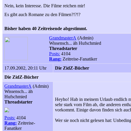
Nein, kein Interesse. Die Filme reichen mir!
Es gibt auch Romane zu den Filmen?!?!?
Bisher haben 40 Zeitreisende abgestimmt.
GrandmasterA
(Admin)
Wissensch... äh Hufschmied
Threadstarter
Posts:
4104
Rang:
Zeitreise-Fanatiker
17.09.2002, 20:11 Uhr
Die ZidZ-Bücher
Die ZidZ-Bücher
GrandmasterA
(Admin)
Wissensch... äh
Hufschmied
Heyho! Hab in meinem Urlaub endlich ma
Threadstarter
sehr stark vom Film ab, die anderen enth
vorkommt. Einige davon finden sich auc
Posts:
4104
Wer sie noch nicht gelesen hat: Unbedin
Rang:
Zeitreise-
Fanatiker