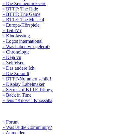
» Die Zeichentrickserie
» BTTF: The Ride
» BTTF: The Game
» BTTF: The Musical
» Europa-Hörspiele
» Teil IV?
» Kinofassung
» Logos international
» Was haben wir gelernt?
» Chronologie
» Deja-vu
» Zeitreisen
» Das andere Ich
» Die Zukunft
» BTTF-Nummernschild!
» Display-Labelmaker
» Secrets of BTTF Trilogy
» Back in Time
» Jens "Knossi" Knossalla
» Forum
» Was ist die Community?
» Anmelden