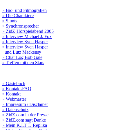
» Bio- und Filmografien
» Die Charaktere
» Stunts
» Synchronsprecher
» ZidZ-Hörspielabend 2005
» Interview Michael J. Fox
» Interview Sven Hasper
» Interview Sven Hasper
und Lutz Mackensy
» Chat-Log Bob Gale
» Treffen mit den Stars
» Gästebuch
» Kontakt-FAQ
» Kontakt
» Webmaster
» Impressum / Disclamer
» Datenschutz
» ZidZ.com in der Presse
» ZidZ.com sagt Danke
» Mein K.I.T.T.-Replika