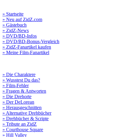
» Startseite
» Neu auf ZidZ.com
» Gästebuch
» ZidZ-News
» DVD/BD-Infos
» DVD/BD-Bonus-Vergleich
» ZidZ-Fanartikel kaufen
» Meine Film-Fanartikel
» Die Charaktere
» Wusstest Du das?
» Film-Fehler
» Fragen & Antworten
» Die Drehorte
» Der DeLorean
» Herausgeschnitten
» Alternative Drehbücher
» Drehbücher & Scripte
» Tribute an ZidZ
» Courthouse Square
» Hill Valley