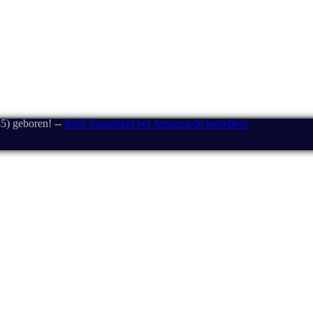
5) geboren! --
ZidZ-Fanartikel bei Amazon.de bestellen!