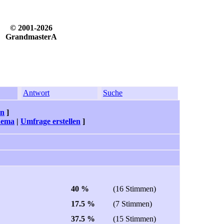
© 2001-2026
GrandmasterA
Antwort
Suche
en
]
hema
|
Umfrage erstellen
]
40 %
(16 Stimmen)
17.5 %
(7 Stimmen)
37.5 %
(15 Stimmen)