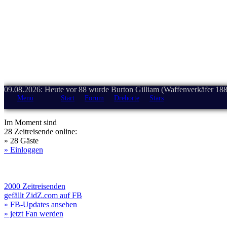
09.08.2026: Heute vor 88 wurde Burton Gilliam (Waffenverkäfer 188
Menü
Start
Forum
Drehorte
Stars
Im Moment sind
28 Zeitreisende online:
» 28 Gäste
» Einloggen
2000 Zeitreisenden
gefällt ZidZ.com auf FB
» FB-Updates ansehen
» jetzt Fan werden