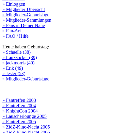
» Einloggen
» Mitglieder-Übersicht
» Mitglieder-Geburtstage
» Mitglieder-Sammlungen
» Fans in Deiner Nähe
» Fan-Art
» FAQ / Hilfe
Heute haben Geburtstag:
» Schaelle (38)
» franzzocker (39)
» jackmorris (40)
» Erik (49)
» Jester (53)
» Mitglieder-Geburtstage
» Fantreffen 2003
» Fantreffen 2004
» KnightCon 2004
» Lauscherlounge 2005
» Fantreffen 2005
» ZidZ-Kino-Nacht 2005
» ZidZ-Kino-Nacht 2006