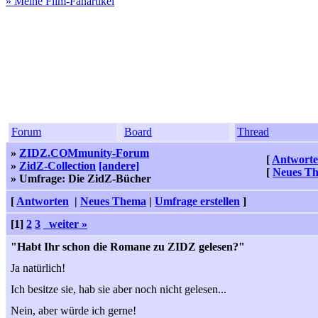
» Meine Film-Fanartikel
Forum
Board
Thread
»
ZIDZ.COMmunity-Forum
[
Antwort
»
ZidZ-Collection
[andere]
[
Neues T
» Umfrage: Die ZidZ-Bücher
[
Antworten
|
Neues Thema
|
Umfrage erstellen
]
[1]
2
3
weiter »
"Habt Ihr schon die Romane zu ZIDZ gelesen?"
Ja natürlich!
Ich besitze sie, hab sie aber noch nicht gelesen...
Nein, aber würde ich gerne!