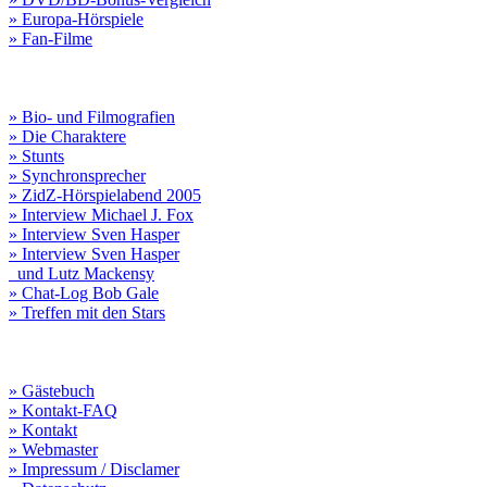
» Europa-Hörspiele
» Fan-Filme
» Bio- und Filmografien
» Die Charaktere
» Stunts
» Synchronsprecher
» ZidZ-Hörspielabend 2005
» Interview Michael J. Fox
» Interview Sven Hasper
» Interview Sven Hasper
und Lutz Mackensy
» Chat-Log Bob Gale
» Treffen mit den Stars
» Gästebuch
» Kontakt-FAQ
» Kontakt
» Webmaster
» Impressum / Disclamer