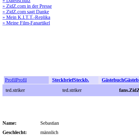
» Datenschutz
» ZidZ.com in der Presse
» ZidZ.com sagt Danke
» Mein K.I.T.T.-Replika
» Meine Film-Fanartikel
Profil
Profil
Steckbrief
Steckb.
Gästebuch
Gästeb
ted.striker
ted.striker
fans.ZidZ
Name:
Sebastian
Geschlecht:
männlich