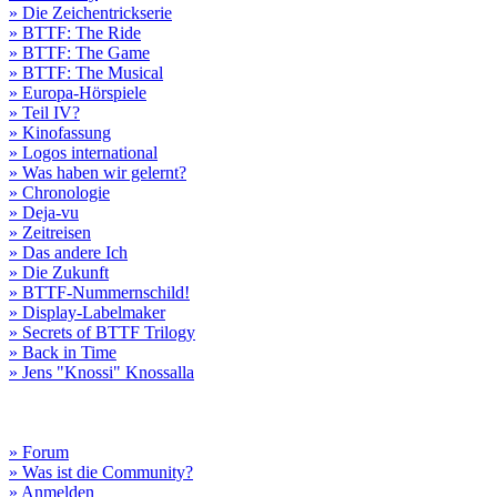
» Die Zeichentrickserie
» BTTF: The Ride
» BTTF: The Game
» BTTF: The Musical
» Europa-Hörspiele
» Teil IV?
» Kinofassung
» Logos international
» Was haben wir gelernt?
» Chronologie
» Deja-vu
» Zeitreisen
» Das andere Ich
» Die Zukunft
» BTTF-Nummernschild!
» Display-Labelmaker
» Secrets of BTTF Trilogy
» Back in Time
» Jens "Knossi" Knossalla
» Forum
» Was ist die Community?
» Anmelden