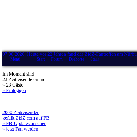
07.08.2026: Heute vor 22 Jahren fand das ZidZ-Fantreffen am Nürburg
Menü
Start
Forum
Drehorte
Stars
Im Moment sind
23 Zeitreisende online:
» 23 Gäste
» Einloggen
2000 Zeitreisenden
gefällt ZidZ.com auf FB
» FB-Updates ansehen
» jetzt Fan werden