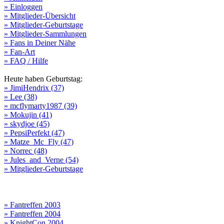
» Einloggen
» Mitglieder-Übersicht
» Mitglieder-Geburtstage
» Mitglieder-Sammlungen
» Fans in Deiner Nähe
» Fan-Art
» FAQ / Hilfe
Heute haben Geburtstag:
» JimiHendrix (37)
» Lee (38)
» mcflymarty1987 (39)
» Mokujin (41)
» skydjoe (45)
» PepsiPerfekt (47)
» Matze_Mc_Fly (47)
» Norrec (48)
» Jules_and_Verne (54)
» Mitglieder-Geburtstage
» Fantreffen 2003
» Fantreffen 2004
» KnightCon 2004