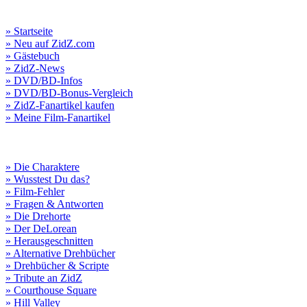
» Startseite
» Neu auf ZidZ.com
» Gästebuch
» ZidZ-News
» DVD/BD-Infos
» DVD/BD-Bonus-Vergleich
» ZidZ-Fanartikel kaufen
» Meine Film-Fanartikel
» Die Charaktere
» Wusstest Du das?
» Film-Fehler
» Fragen & Antworten
» Die Drehorte
» Der DeLorean
» Herausgeschnitten
» Alternative Drehbücher
» Drehbücher & Scripte
» Tribute an ZidZ
» Courthouse Square
» Hill Valley