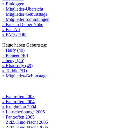
» Einloggen
» Mitglieder-Übersicht
» Mitglieder-Geburtstage
» Mitglieder-Sammlungen
» Fans in Deiner Nähe
» Fan-Art
» FAQ / Hilfe
Heute haben Geburtstag:
» Halfy (40)
» Pioneer (40)
» bengt (46)
» Rhapsody (49)
» Toddie (51)
» Mitglieder-Geburtstage
» Fantreffen 2003
» Fantreffen 2004
» KnightCon 2004
» Lauscherlounge 2005
» Fantreffen 2005
» ZidZ-Kino-Nacht 2005
» ZidZ-Kino-Nacht 2006