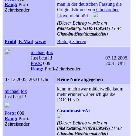
man in der deutschen Fassung die
Rang:
Profi-
Originalstimme von
Christopher
Zeitreisender
Lloyd
nicht hört...
(Dieser Beitrag wurde am
10.04.2004, 23:44 Uhr von
(bearbeitet am 10.04.2004, 23:44
GrandmasterA bearbeitet)
Uhr von GrandmasterA)
Profil
E-Mail
www
Beitrag zitieren
michaeljfox
Just beat it!
07.12.2005,
Posts:
609
20:31 Uhr
Rang:
Profi-Zeitreisender
07.12.2005, 20:31 Uhr
Keine Note abgegeben
kann mich zwar mittlerweile kaum
michaeljfox
mehr erinnern, aber ich glaube
Just beat it!
DOCH :-D
GrandmasterA:
Posts:
609
Rang:
Profi-
(Dieser Beitrag wurde am
Zeitreisender
07.12.2005, 21:42 Uhr von
(bearbeitet am 07.12.2005, 21:42
GrandmasterA bearbeitet)
Uhr von GrandmasterA)