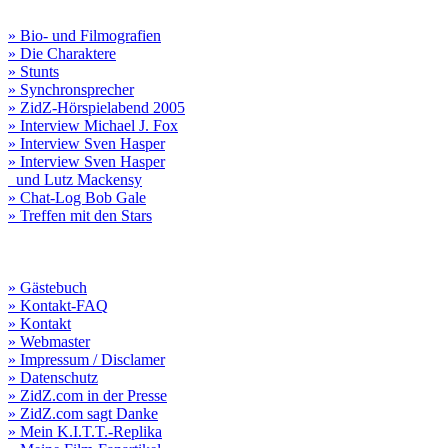
» Bio- und Filmografien
» Die Charaktere
» Stunts
» Synchronsprecher
» ZidZ-Hörspielabend 2005
» Interview Michael J. Fox
» Interview Sven Hasper
» Interview Sven Hasper
und Lutz Mackensy
» Chat-Log Bob Gale
» Treffen mit den Stars
» Gästebuch
» Kontakt-FAQ
» Kontakt
» Webmaster
» Impressum / Disclamer
» Datenschutz
» ZidZ.com in der Presse
» ZidZ.com sagt Danke
» Mein K.I.T.T.-Replika