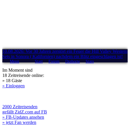
10.08.2026: Vor 30 Jahren zerstört ein Feuer die Hill Valley Western
Sets in Sonora ( Kalifornien) nachdem ein Blitz eingeschlagen ist!
Menü
Start
Forum
Drehorte
Stars
Im Moment sind
18 Zeitreisende online:
» 18 Gäste
» Einloggen
2000 Zeitreisenden
gefällt ZidZ.com auf FB
» FB-Updates ansehen
» jetzt Fan werden