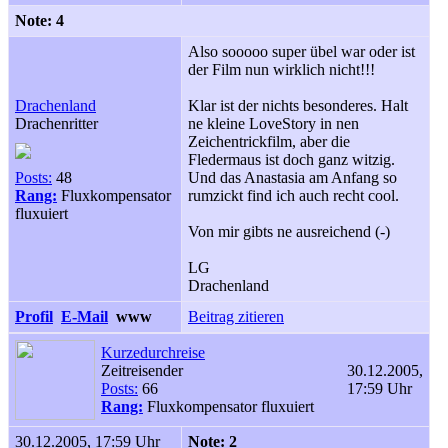
Note: 4
Also sooooo super übel war oder ist
der Film nun wirklich nicht!!!
Drachenland
Klar ist der nichts besonderes. Halt
Drachenritter
ne kleine LoveStory in nen
Zeichentrickfilm, aber die
Fledermaus ist doch ganz witzig.
Posts:
48
Und das Anastasia am Anfang so
Rang:
Fluxkompensator
rumzickt find ich auch recht cool.
fluxuiert
Von mir gibts ne ausreichend (-)
LG
Drachenland
Profil
E-Mail
www
Beitrag zitieren
Kurzedurchreise
Zeitreisender
30.12.2005,
Posts:
66
17:59 Uhr
Rang:
Fluxkompensator fluxuiert
30.12.2005, 17:59 Uhr
Note: 2