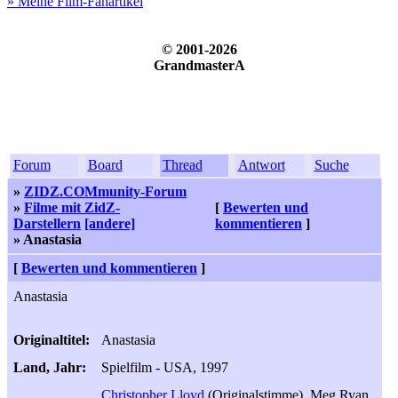
» Meine Film-Fanartikel
© 2001-2026
GrandmasterA
Forum
Board
Thread
Antwort
Suche
»
ZIDZ.COMmunity-Forum
»
Filme mit ZidZ-
[
Bewerten und
Darstellern
[andere]
kommentieren
]
» Anastasia
[
Bewerten und kommentieren
]
Anastasia
Originaltitel:
Anastasia
Land, Jahr:
Spielfilm - USA, 1997
Christopher Lloyd
(Originalstimme), Meg Ryan,