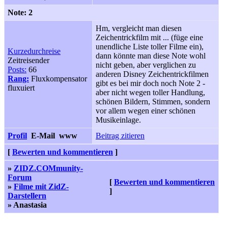
Note: 2
Hm, vergleicht man diesen
Zeichentrickfilm mit ... (füge eine
unendliche Liste toller Filme ein),
Kurzedurchreise
dann könnte man diese Note wohl
Zeitreisender
nicht geben, aber verglichen zu
Posts:
66
anderen Disney Zeichentrickfilmen
Rang:
Fluxkompensator
gibt es bei mir doch noch Note 2 -
fluxuiert
aber nicht wegen toller Handlung,
schönen Bildern, Stimmen, sondern
vor allem wegen einer schönen
Musikeinlage.
Profil
E-Mail
www
Beitrag zitieren
[
Bewerten und kommentieren
]
»
ZIDZ.COMmunity-
Forum
[
Bewerten und kommentieren
»
Filme mit ZidZ-
]
Darstellern
» Anastasia