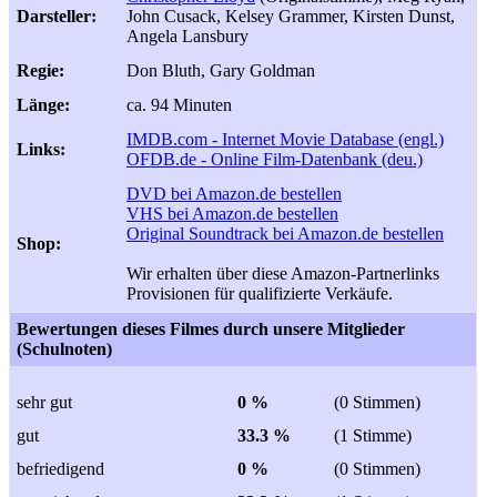
Darsteller:
John Cusack, Kelsey Grammer, Kirsten Dunst,
Angela Lansbury
Regie:
Don Bluth, Gary Goldman
Länge:
ca. 94 Minuten
IMDB.com - Internet Movie Database (engl.)
Links:
OFDB.de - Online Film-Datenbank (deu.)
DVD bei Amazon.de bestellen
VHS bei Amazon.de bestellen
Original Soundtrack bei Amazon.de bestellen
Shop:
Wir erhalten über diese Amazon-Partnerlinks
Provisionen für qualifizierte Verkäufe.
Bewertungen dieses Filmes durch unsere Mitglieder
(Schulnoten)
sehr gut
0 %
(0 Stimmen)
gut
33.3 %
(1 Stimme)
befriedigend
0 %
(0 Stimmen)