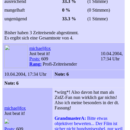
ausreichend
33.3 %
(1 Stimme)
mangelhaft
0 %
(0 Stimmen)
ungenügend
33.3 %
(1 Stimme)
Bisher haben 3 Zeitreisende abgestimmt.
Es ergibt sich eine Gesamtnote von 4.
michaeljfox
Just beat it!
10.04.2004,
Posts:
609
17:34 Uhr
Rang:
Profi-Zeitreisender
10.04.2004, 17:34 Uhr
Note: 6
Note: 6
*würg*! Also davon hat man als
ZidZ-Fan nun wirklich gar nichts!
Also ich meine besonders in der dt.
Fassung!
michaeljfox
Just beat it!
GrandmasterA:
Bitte etwas
objektiver bewerten... Der Film ist
sicher nicht hundsmiserabel, nur weil
Posts:
609