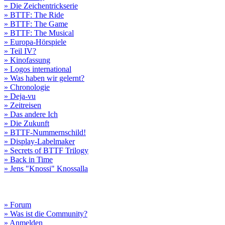
» Die Zeichentrickserie
» BTTF: The Ride
» BTTF: The Game
» BTTF: The Musical
» Europa-Hörspiele
» Teil IV?
» Kinofassung
» Logos international
» Was haben wir gelernt?
» Chronologie
» Deja-vu
» Zeitreisen
» Das andere Ich
» Die Zukunft
» BTTF-Nummernschild!
» Display-Labelmaker
» Secrets of BTTF Trilogy
» Back in Time
» Jens "Knossi" Knossalla
» Forum
» Was ist die Community?
» Anmelden