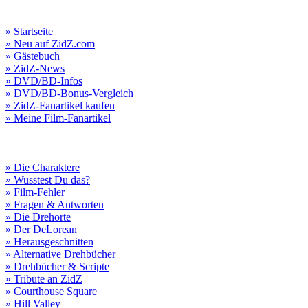
» Startseite
» Neu auf ZidZ.com
» Gästebuch
» ZidZ-News
» DVD/BD-Infos
» DVD/BD-Bonus-Vergleich
» ZidZ-Fanartikel kaufen
» Meine Film-Fanartikel
» Die Charaktere
» Wusstest Du das?
» Film-Fehler
» Fragen & Antworten
» Die Drehorte
» Der DeLorean
» Herausgeschnitten
» Alternative Drehbücher
» Drehbücher & Scripte
» Tribute an ZidZ
» Courthouse Square
» Hill Valley