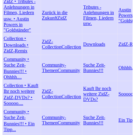
ZidZ ‣ Tributes -
Anlehnungen in
Tributes -
Austin
Filmen, Liedern
Zurück in die
Anlehnungen in
Powers 
Zukunft
ZidZ
Filmen, Liedern
usw. ‣ Austin
"Goldst
usw.
Powers in
"Goldständer"
Collection ‣
ZidZ-
Downloads
ZidZ-R
Downloads ‣
Collection
Collection
ZidZ-Remix
Community ‣
Suche Zeit-
Community-
Suche Zeit-
Ohhhh...
Themen
Community
Bunnies!!!
Bunnies!!! ‣
Ohhhh....
Collection ‣ Kauft
Kauft Ihr noch
Ihr noch weitere
ZidZ-
weitere ZidZ-
Sooooo..
Collection
Collection
ZidZ-DVDs? ‣
DVDs?
Sooooo....
Community ‣
Suche Zeit-
Community-
Suche Zeit-
Ein Tipp.
Themen
Community
Bunnies!!!
Bunnies!!! ‣ Ein
Tipp...