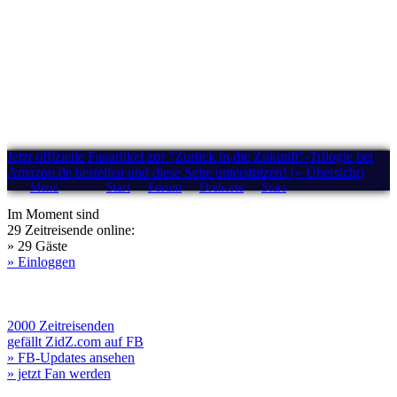
Jetzt offizielle Fanartikel zur "Zurück in die Zukunft"-Trilogie bei
Amazon.de bestellen und diese Seite unterstützen! (» Übersicht)
Menü
Start
Forum
Drehorte
Stars
Im Moment sind
29 Zeitreisende online:
» 29 Gäste
» Einloggen
2000 Zeitreisenden
gefällt ZidZ.com auf FB
» FB-Updates ansehen
» jetzt Fan werden