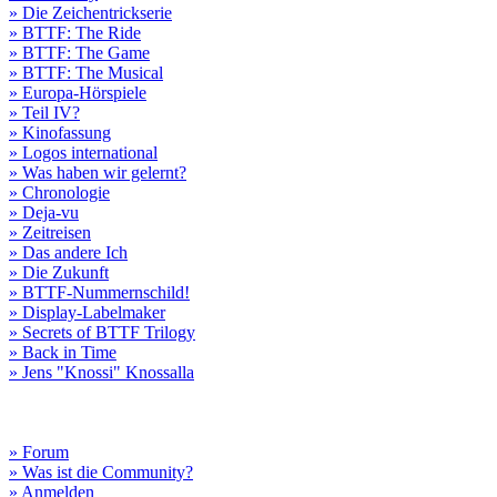
» Die Zeichentrickserie
» BTTF: The Ride
» BTTF: The Game
» BTTF: The Musical
» Europa-Hörspiele
» Teil IV?
» Kinofassung
» Logos international
» Was haben wir gelernt?
» Chronologie
» Deja-vu
» Zeitreisen
» Das andere Ich
» Die Zukunft
» BTTF-Nummernschild!
» Display-Labelmaker
» Secrets of BTTF Trilogy
» Back in Time
» Jens "Knossi" Knossalla
» Forum
» Was ist die Community?
» Anmelden