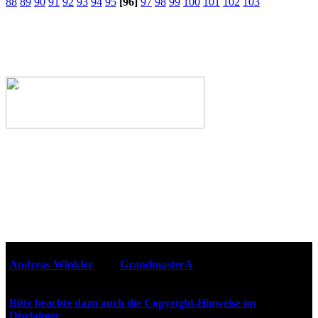
88
89
90
91
92
93
94
95
[96]
97
98
99
100
101
102
103
Webseiten-Design © 2001-2026
Andreas Winkler
alias
GrandmasterA
für ZidZ.com
"Zurück in die Zukunft" steht unter Copyright von Universal
City Studios, Inc. und Amblin Entertainment, Inc.
Bitte beachte dazu auch die Copyright-Hinweise im
Disclaimer
!