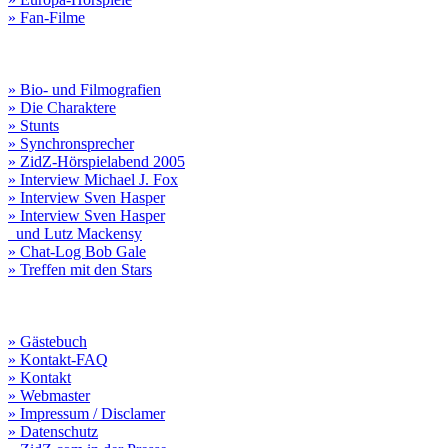
» Fan-Filme
» Bio- und Filmografien
» Die Charaktere
» Stunts
» Synchronsprecher
» ZidZ-Hörspielabend 2005
» Interview Michael J. Fox
» Interview Sven Hasper
» Interview Sven Hasper
und Lutz Mackensy
» Chat-Log Bob Gale
» Treffen mit den Stars
» Gästebuch
» Kontakt-FAQ
» Kontakt
» Webmaster
» Impressum / Disclamer
» Datenschutz