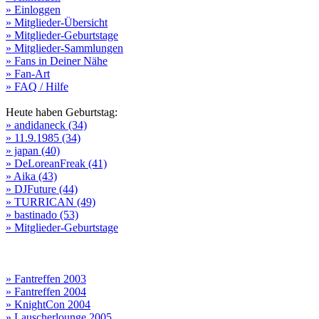
» Einloggen
» Mitglieder-Übersicht
» Mitglieder-Geburtstage
» Mitglieder-Sammlungen
» Fans in Deiner Nähe
» Fan-Art
» FAQ / Hilfe
Heute haben Geburtstag:
» andidaneck (34)
» 11.9.1985 (34)
» japan (40)
» DeLoreanFreak (41)
» Aika (43)
» DJFuture (44)
» TURRICAN (49)
» bastinado (53)
» Mitglieder-Geburtstage
» Fantreffen 2003
» Fantreffen 2004
» KnightCon 2004
» Lauscherlounge 2005