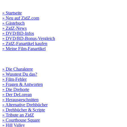
» Startseite
» Neu auf ZidZ.com
» Gästebuch
» ZidZ-News
» DVD/BD-Infos
» DVD/BD-Bonus-Vergleich
» ZidZ-Fanartikel kaufen
» Meine Film-Fanartikel
» Die Charaktere
» Wusstest Du das?
» Film-Fehler
» Fragen & Antworten
» Die Drehorte
» Der DeLorean
» Herausgeschnitten
» Alternative Drehbücher
» Drehbücher & Scripte
» Tribute an ZidZ
» Courthouse Square
» Hill Valley