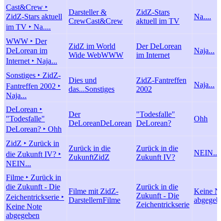
Cast&Crew ‣
Darsteller &
ZidZ-Stars
ZidZ-Stars aktuell
Na....
Crew
Cast&Crew
aktuell im TV
im TV ‣ Na....
WWW ‣ Der
ZidZ im World
Der DeLorean
DeLorean im
Naja...
Wide Web
WWW
im Internet
Internet ‣ Naja...
Sonstiges ‣ ZidZ-
Dies und
ZidZ-Fantreffen
Naja...
Fantreffen 2002 ‣
das...
Sonstiges
2002
Naja...
DeLorean ‣
Der
"Todesfalle"
"Todesfalle"
Ohh
DeLorean
DeLorean
DeLorean?
DeLorean? ‣ Ohh
ZidZ ‣ Zurück in
Zurück in die
Zurück in die
NEIN...
die Zukunft IV? ‣
Zukunft
ZidZ
Zukunft IV?
NEIN...
Filme ‣ Zurück in
die Zukunft - Die
Zurück in die
Filme mit ZidZ-
Keine N
Zukunft - Die
Zeichentrickserie ‣
Darstellern
Filme
abgegeb
Zeichentrickserie
Keine Note
abgegeben