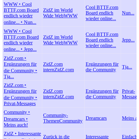
WWW ‣ Cool
Cool BTTF.com
BTTF.com Board
ZidZ im World
Board endlich
Nun...
endlich wieder
Wide Web
WWW
wieder online...
online... ‣ Nun...
WWW ‣ Cool
Cool BTTF.com
BTTF.com Board
ZidZ im World
Board endlich
Jepp...
endlich wieder
Wide Web
WWW
wieder online...
online... ‣ Jepp...
ZidZ.com ‣
Ergänzungen für
ZidZ.com
Ergänzungen für
Tja...
intern
ZidZ.com
die Community
die Community ‣
Tja...
ZidZ.com ‣
Ergänzungen für
ZidZ.com
Ergänzungen für
Privat-
intern
ZidZ.com
die Community
Message
die Community ‣
Privat-Messages
Community ‣
Community-
Dreamcars
Meins a
Dreamcars ‣
Themen
Community
Meins auch!
ZidZ ‣ Interessante
Zurück in die
Interessante
Einfach