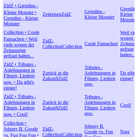
ZidZ ‣ Gremlins -
Gremlins
Gremlins -
Kleine Monster ‣
Zeitreisen
ZidZ
Kleine
Kleine Monster
Gremlins - Kleine
Monster
Monster
Collection ‣ Coole
Weil vie
wegen d
Fansachen ‣ Weil
ZidZ-
Coole Fansachen
Zeitanze
viele wegen der
Collection
Collection
gefragt
Zeitanzeige
hatten...
gefragt hatten...
ZidZ ‣ Tributes -
Tributes -
Anlehnungen in
Zurück in die
Anlehnungen in
Da gibt'
Filmen, Liedern
Zukunft
ZidZ
Filmen, Liedern
einige!
usw. ‣ Da gibt's
usw.
einige!
ZidZ ‣ Tributes -
Tributes -
Anlehnungen in
Zurück in die
Anlehnungen in
Cool!
Filmen, Liedern
Zukunft
ZidZ
Filmen, Liedern
usw.
usw. ‣ Cool!
Collection ‣
Johnny B.
Johnny B. Goode
ZidZ-
Goode vs. Fun
Naja
Collection
Collection
vs. Fun Fun Fun ‣