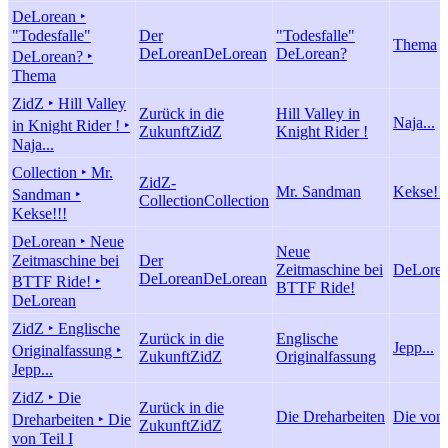
DeLorean ‣
"Todesfalle"
Der
"Todesfalle"
Thema
DeLorean
DeLorean
DeLorean?
DeLorean? ‣
Thema
ZidZ ‣ Hill Valley
Zurück in die
Hill Valley in
Naja...
in Knight Rider ! ‣
Zukunft
ZidZ
Knight Rider !
Naja...
Collection ‣ Mr.
ZidZ-
Mr. Sandman
Kekse!!!
Sandman ‣
Collection
Collection
Kekse!!!
DeLorean ‣ Neue
Neue
Zeitmaschine bei
Der
Zeitmaschine bei
DeLore
DeLorean
DeLorean
BTTF Ride! ‣
BTTF Ride!
DeLorean
ZidZ ‣ Englische
Zurück in die
Englische
Jepp...
Originalfassung ‣
Zukunft
ZidZ
Originalfassung
Jepp...
ZidZ ‣ Die
Zurück in die
Die Dreharbeiten
Die von 
Dreharbeiten ‣ Die
Zukunft
ZidZ
von Teil I