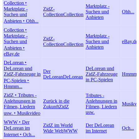
Collection ‣
Marktplatz -
Marktplatz -
ZidZ-
Suchen und
Ohh...
Suchen und
Collection
Collection
Anbieten
Anbieten ‣ Ohh...
Collection ‣
Marktplatz -
Marktplatz -
ZidZ-
Suchen und
Suchen und
eBay.de
Collection
Collection
Anbieten
Anbieten ‣
eBay.de
DeLorean ‣
DeLorean und
DeLorean und
Der
ZidZ-Fahrzeuge in
ZidZ-Fahrzeuge
Hmmm..
DeLorean
DeLorean
in PC-Spielen
PC-Spielen ‣
Hmmm...
ZidZ ‣ Tributes -
Tributes -
Anlehnungen in
Zurück in die
Anlehnungen in
Musikvi
Filmen, Liedern
Zukunft
ZidZ
Filmen, Liedern
usw.
usw. ‣ Musikvideo
WWW ‣ Der
ZidZ im World
Der DeLorean
DeLorean im
Och...
Wide Web
WWW
im Internet
Internet ‣ Och...