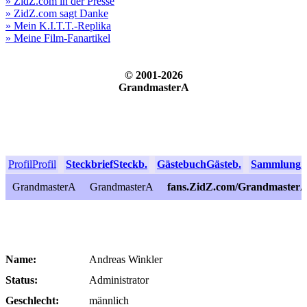
» ZidZ.com in der Presse
» ZidZ.com sagt Danke
» Mein K.I.T.T.-Replika
» Meine Film-Fanartikel
© 2001-2026
GrandmasterA
Profil
Profil
Steckbrief
Steckb.
Gästebuch
Gästeb.
Sammlung
S
GrandmasterA
GrandmasterA
fans.ZidZ.com/Grandmaster
Name:
Andreas Winkler
Status:
Administrator
Geschlecht:
männlich