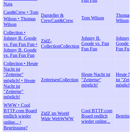
Fun Fun
Naja
Cast&Crew ‣ Tom
Darsteller &
Thomas
Tom Wilson
Wilson ‣ Thomas
Crew
Cast&Crew
Wilson
Wilson
Collection ‣
Johnny B. Goode
Johnny B.
Johnny 
ZidZ-
Goode vs. Fun
Goode v
vs. Fun Fun Fun ‣
Collection
Collection
Fun Fun
Fun Fun
Johnny B. Goode
vs. Fun Fun Fun
Collection ‣ Heute
Nacht ist
"Zeitreise"
Heute Nacht ist
Heute N
Zeitreisen
Collection
"Zeitreise"
ist "Zeit
möglich! ‣ Heute
möglich!
möglich
Nacht ist
"Zeitreise"
möglich!
WWW ‣ Cool
BTTF.com Board
Cool BTTF.com
ZidZ im World
endlich wieder
Board endlich
Begrüss
Wide Web
WWW
wieder online...
online... ‣
Begrüssung?