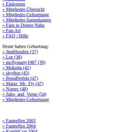
» Einloggen
» Mitglieder-Übersicht
» Mitglieder-Geburtstage
» Mitglieder-Sammlungen
» Fans in Deiner Nähe
» Fan-Art
» FAQ / Hilfe
Heute haben Geburtstag:
» JimiHendrix (37)
» Lee (38)
» mcflymarty1987 (39)
» Mokujin (41)
» skydjoe (45)
» PepsiPerfekt (47)
» Matze_Mc_Fly (47)
» Norrec (48)
» Jules_and_Verne (54)
» Mitglieder-Geburtstage
» Fantreffen 2003
» Fantreffen 2004
» KnightCon 2004