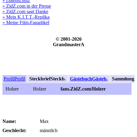
» Datenschutz
» ZidZ.com in der Presse
» ZidZ.com sagt Danke
» Mein K.I.T.T.-Replika
» Meine Film-Fanartikel
© 2001-2026
GrandmasterA
Profil
Profil
Steckbrief
Steckb.
Gästebuch
Gästeb.
Sammlung
S
Holzer
Holzer
fans.ZidZ.com/Holzer
Name:
Max
Geschlecht:
männlich