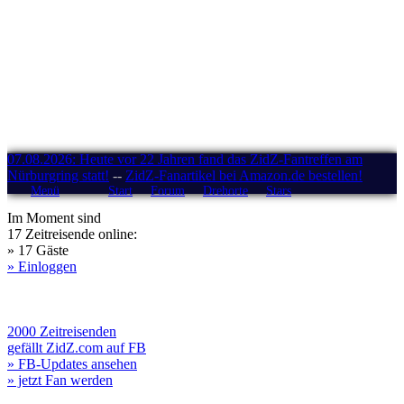
07.08.2026: Heute vor 22 Jahren fand das ZidZ-Fantreffen am
Nürburgring statt!
--
ZidZ-Fanartikel bei Amazon.de bestellen!
Menü
Start
Forum
Drehorte
Stars
Im Moment sind
17 Zeitreisende online:
» 17 Gäste
» Einloggen
2000 Zeitreisenden
gefällt ZidZ.com auf FB
» FB-Updates ansehen
» jetzt Fan werden