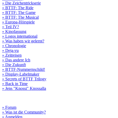
» Die Zeichentrickserie
» BTTF: The Ride
» BTTF: The Game
» BTTF: The Musical
» Europa-Hörspiele
» Teil IV?
» Kinofassung
» Logos international
» Was haben wir gelernt?
» Chronologie
» Deja-vu
» Zeitreisen
» Das andere Ich
» Die Zukunft
» BTTF-Nummernschild!
» Display-Labelmaker
» Secrets of BTTF Trilogy
» Back in Time
» Jens "Knossi" Knossalla
» Forum
» Was ist die Community?
» Anmelden