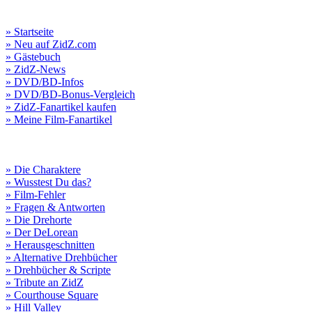
» Startseite
» Neu auf ZidZ.com
» Gästebuch
» ZidZ-News
» DVD/BD-Infos
» DVD/BD-Bonus-Vergleich
» ZidZ-Fanartikel kaufen
» Meine Film-Fanartikel
» Die Charaktere
» Wusstest Du das?
» Film-Fehler
» Fragen & Antworten
» Die Drehorte
» Der DeLorean
» Herausgeschnitten
» Alternative Drehbücher
» Drehbücher & Scripte
» Tribute an ZidZ
» Courthouse Square
» Hill Valley