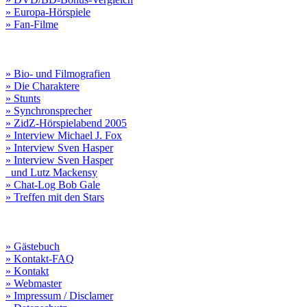
» Europa-Hörspiele
» Fan-Filme
» Bio- und Filmografien
» Die Charaktere
» Stunts
» Synchronsprecher
» ZidZ-Hörspielabend 2005
» Interview Michael J. Fox
» Interview Sven Hasper
» Interview Sven Hasper
und Lutz Mackensy
» Chat-Log Bob Gale
» Treffen mit den Stars
» Gästebuch
» Kontakt-FAQ
» Kontakt
» Webmaster
» Impressum / Disclamer