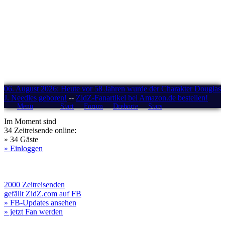
06. August 2026: Heute vor 58 Jahren wurde der Charakter Douglas
J. Needles geboren!
--
ZidZ-Fanartikel bei Amazon.de bestellen!
Menü
Start
Forum
Drehorte
Stars
Im Moment sind
34 Zeitreisende online:
» 34 Gäste
» Einloggen
2000 Zeitreisenden
gefällt ZidZ.com auf FB
» FB-Updates ansehen
» jetzt Fan werden