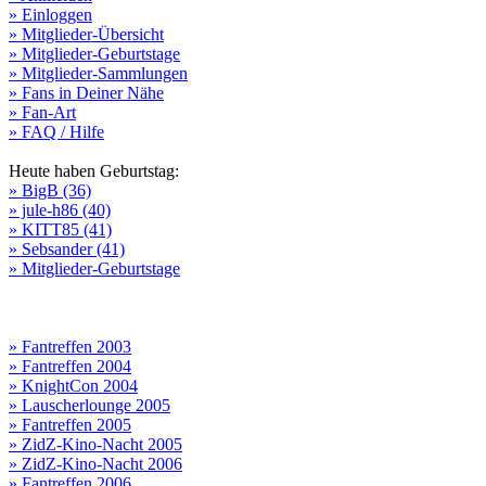
» Einloggen
» Mitglieder-Übersicht
» Mitglieder-Geburtstage
» Mitglieder-Sammlungen
» Fans in Deiner Nähe
» Fan-Art
» FAQ / Hilfe
Heute haben Geburtstag:
» BigB (36)
» jule-h86 (40)
» KITT85 (41)
» Sebsander (41)
» Mitglieder-Geburtstage
» Fantreffen 2003
» Fantreffen 2004
» KnightCon 2004
» Lauscherlounge 2005
» Fantreffen 2005
» ZidZ-Kino-Nacht 2005
» ZidZ-Kino-Nacht 2006
» Fantreffen 2006