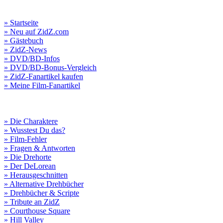
» Startseite
» Neu auf ZidZ.com
» Gästebuch
» ZidZ-News
» DVD/BD-Infos
» DVD/BD-Bonus-Vergleich
» ZidZ-Fanartikel kaufen
» Meine Film-Fanartikel
» Die Charaktere
» Wusstest Du das?
» Film-Fehler
» Fragen & Antworten
» Die Drehorte
» Der DeLorean
» Herausgeschnitten
» Alternative Drehbücher
» Drehbücher & Scripte
» Tribute an ZidZ
» Courthouse Square
» Hill Valley