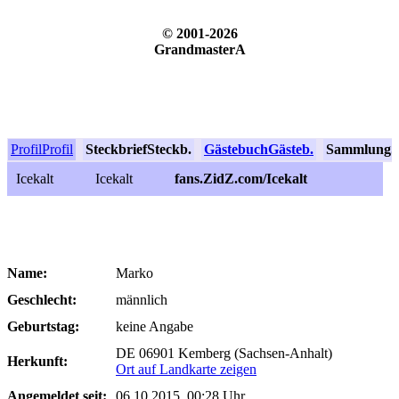
© 2001-2026
GrandmasterA
Profil
Profil
Steckbrief
Steckb.
Gästebuch
Gästeb.
Sammlung
S
Icekalt
Icekalt
fans.ZidZ.com/Icekalt
Name:
Marko
Geschlecht:
männlich
Geburtstag:
keine Angabe
DE 06901 Kemberg (Sachsen-Anhalt)
Herkunft:
Ort auf Landkarte zeigen
Angemeldet seit:
06.10.2015, 00:28 Uhr