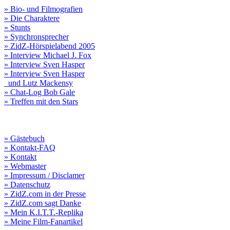
» Bio- und Filmografien
» Die Charaktere
» Stunts
» Synchronsprecher
» ZidZ-Hörspielabend 2005
» Interview Michael J. Fox
» Interview Sven Hasper
» Interview Sven Hasper
und Lutz Mackensy
» Chat-Log Bob Gale
» Treffen mit den Stars
» Gästebuch
» Kontakt-FAQ
» Kontakt
» Webmaster
» Impressum / Disclamer
» Datenschutz
» ZidZ.com in der Presse
» ZidZ.com sagt Danke
» Mein K.I.T.T.-Replika
» Meine Film-Fanartikel