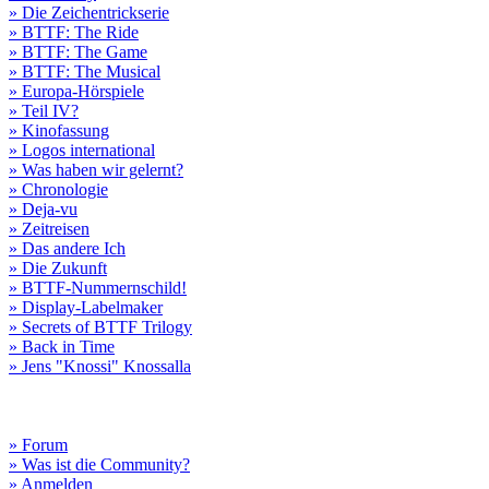
» Die Zeichentrickserie
» BTTF: The Ride
» BTTF: The Game
» BTTF: The Musical
» Europa-Hörspiele
» Teil IV?
» Kinofassung
» Logos international
» Was haben wir gelernt?
» Chronologie
» Deja-vu
» Zeitreisen
» Das andere Ich
» Die Zukunft
» BTTF-Nummernschild!
» Display-Labelmaker
» Secrets of BTTF Trilogy
» Back in Time
» Jens "Knossi" Knossalla
» Forum
» Was ist die Community?
» Anmelden