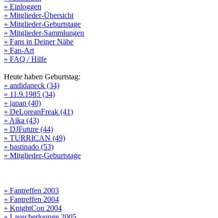
» Einloggen
» Mitglieder-Übersicht
» Mitglieder-Geburtstage
» Mitglieder-Sammlungen
» Fans in Deiner Nähe
» Fan-Art
» FAQ / Hilfe
Heute haben Geburtstag:
» andidaneck (34)
» 11.9.1985 (34)
» japan (40)
» DeLoreanFreak (41)
» Aika (43)
» DJFuture (44)
» TURRICAN (49)
» bastinado (53)
» Mitglieder-Geburtstage
» Fantreffen 2003
» Fantreffen 2004
» KnightCon 2004
» Lauscherlounge 2005