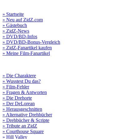
» Startseite
» Neu auf ZidZ.com
» Gästebuch
» ZidZ-News
» DVD/BD-Infos
» DVD/BD-Bonus-Vergleich
» ZidZ-Fanartikel kaufen
» Meine Film-Fanartikel
» Die Charaktere
» Wusstest Du das?
» Film-Fehler
» Fragen & Antworten
» Die Drehorte
» Der DeLorean
» Herausgeschnitten
» Alternative Drehbücher
» Drehbücher & Scripte
» Tribute an ZidZ
» Courthouse Square
» Hill Valley