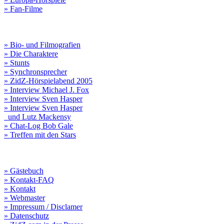
» Fan-Filme
» Bio- und Filmografien
» Die Charaktere
» Stunts
» Synchronsprecher
» ZidZ-Hörspielabend 2005
» Interview Michael J. Fox
» Interview Sven Hasper
» Interview Sven Hasper
und Lutz Mackensy
» Chat-Log Bob Gale
» Treffen mit den Stars
» Gästebuch
» Kontakt-FAQ
» Kontakt
» Webmaster
» Impressum / Disclamer
» Datenschutz