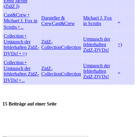
Ernst Jacobi
(ZidZ I)
Cast&Crew ‣
Darsteller &
Michael J. Fox
Michael J. Fox in
..
Crew
Cast&Crew
in Scrubs
Scrubs ‣ ..
Collection ‣
Umtausch der
Umtausch der
ZidZ-
fehlerhaften
=)
fehlerhaften ZidZ-
Collection
Collection
ZidZ-DVDs!
DVDs! ‣ =)
Collection ‣
Umtausch der
Umtausch der
ZidZ-
fehlerhaften
..
fehlerhaften ZidZ-
Collection
Collection
ZidZ-DVDs!
DVDs! ‣ ..
15 Beiträge auf einer Seite