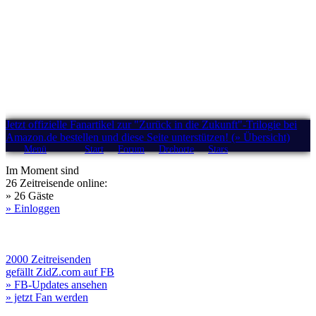
Jetzt offizielle Fanartikel zur "Zurück in die Zukunft"-Trilogie bei
Amazon.de bestellen und diese Seite unterstützen! (» Übersicht)
Menü
Start
Forum
Drehorte
Stars
Im Moment sind
26 Zeitreisende online:
» 26 Gäste
» Einloggen
2000 Zeitreisenden
gefällt ZidZ.com auf FB
» FB-Updates ansehen
» jetzt Fan werden