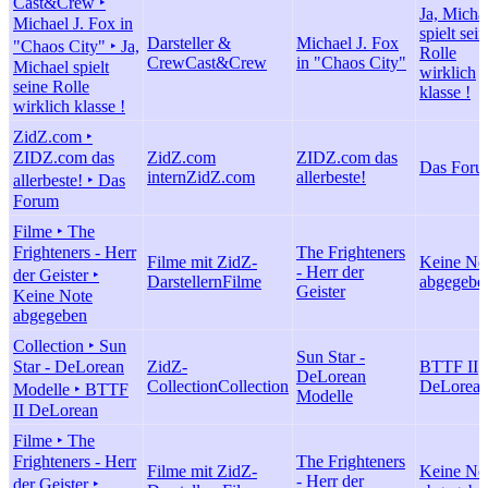
Cast&Crew ‣
Ja, Micha
Michael J. Fox in
spielt sei
Darsteller &
Michael J. Fox
"Chaos City" ‣ Ja,
Rolle
Crew
Cast&Crew
in "Chaos City"
Michael spielt
wirklich
seine Rolle
klasse !
wirklich klasse !
ZidZ.com ‣
ZIDZ.com das
ZidZ.com
ZIDZ.com das
Das For
intern
ZidZ.com
allerbeste!
allerbeste! ‣ Das
Forum
Filme ‣ The
Frighteners - Herr
The Frighteners
Filme mit ZidZ-
Keine No
- Herr der
der Geister ‣
Darstellern
Filme
abgegebe
Geister
Keine Note
abgegeben
Collection ‣ Sun
Sun Star -
Star - DeLorean
ZidZ-
BTTF II
DeLorean
Collection
Collection
DeLorea
Modelle ‣ BTTF
Modelle
II DeLorean
Filme ‣ The
Frighteners - Herr
The Frighteners
Filme mit ZidZ-
Keine No
- Herr der
der Geister ‣