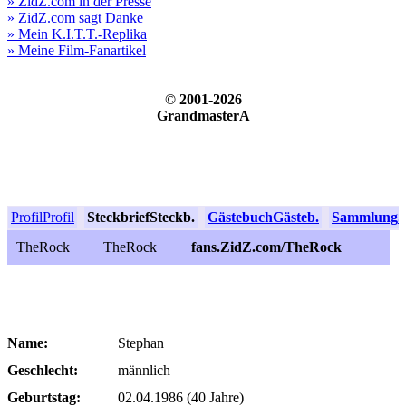
» ZidZ.com in der Presse
» ZidZ.com sagt Danke
» Mein K.I.T.T.-Replika
» Meine Film-Fanartikel
© 2001-2026
GrandmasterA
Profil
Profil
Steckbrief
Steckb.
Gästebuch
Gästeb.
Sammlung
S
TheRock
TheRock
fans.ZidZ.com/TheRock
Name:
Stephan
Geschlecht:
männlich
Geburtstag:
02.04.1986 (40 Jahre)