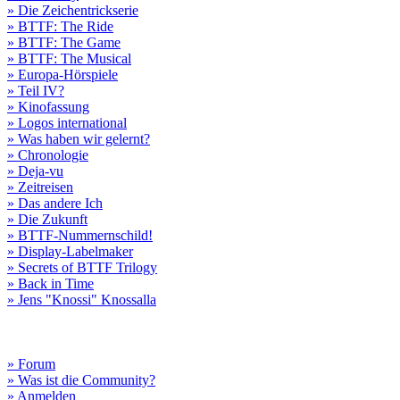
» Die Zeichentrickserie
» BTTF: The Ride
» BTTF: The Game
» BTTF: The Musical
» Europa-Hörspiele
» Teil IV?
» Kinofassung
» Logos international
» Was haben wir gelernt?
» Chronologie
» Deja-vu
» Zeitreisen
» Das andere Ich
» Die Zukunft
» BTTF-Nummernschild!
» Display-Labelmaker
» Secrets of BTTF Trilogy
» Back in Time
» Jens "Knossi" Knossalla
» Forum
» Was ist die Community?
» Anmelden