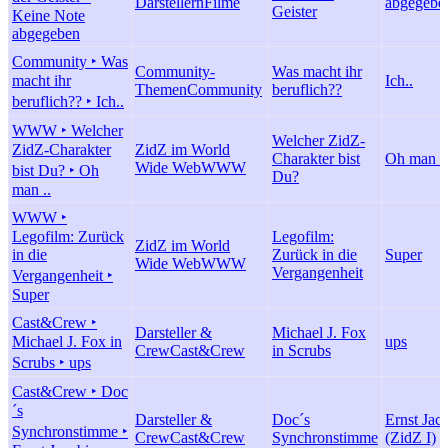
Darstellern
Filme
abgegebe
Geister
Keine Note
abgegeben
Community ‣ Was
Community-
Was macht ihr
macht ihr
Ich..
Themen
Community
beruflich??
beruflich?? ‣ Ich..
WWW ‣ Welcher
Welcher ZidZ-
ZidZ-Charakter
ZidZ im World
Charakter bist
Oh man ..
Wide Web
WWW
bist Du? ‣ Oh
Du?
man ..
WWW ‣
Legofilm: Zurück
Legofilm:
ZidZ im World
in die
Zurück in die
Super
Wide Web
WWW
Vergangenheit
Vergangenheit ‣
Super
Cast&Crew ‣
Darsteller &
Michael J. Fox
Michael J. Fox in
ups
Crew
Cast&Crew
in Scrubs
Scrubs ‣ ups
Cast&Crew ‣ Doc
´s
Darsteller &
Doc´s
Ernst Jac
Synchronstimme ‣
Crew
Cast&Crew
Synchronstimme
(ZidZ I)