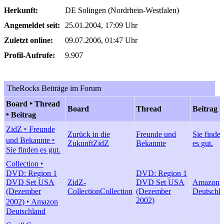
Herkunft:
DE Solingen (Nordrhein-Westfalen)
Angemeldet seit:
25.01.2004, 17:09 Uhr
Zuletzt online:
09.07.2006, 01:47 Uhr
Profil-Aufrufe:
9.907
TheRocks Beiträge im Forum
Board ‣ Thread
Board
Thread
Beitrag
‣ Beitrag
ZidZ ‣ Freunde
Zurück in die
Freunde und
Sie finde
und Bekannte ‣
Zukunft
ZidZ
Bekannte
es gut.
Sie finden es gut.
Collection ‣
DVD: Region 1
DVD: Region 1
DVD Set USA
ZidZ-
DVD Set USA
Amazon
(Dezember
Collection
Collection
(Dezember
Deutschl
2002)
2002) ‣ Amazon
Deutschland