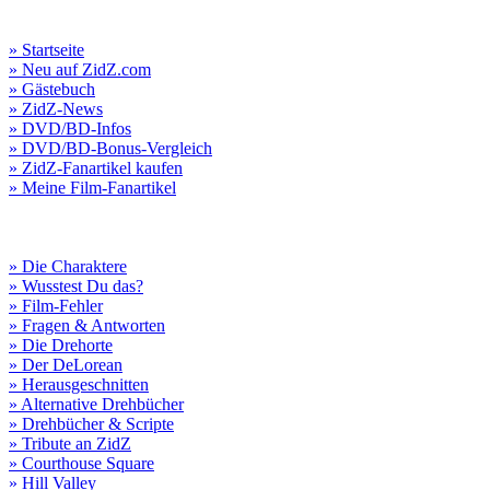
» Startseite
» Neu auf ZidZ.com
» Gästebuch
» ZidZ-News
» DVD/BD-Infos
» DVD/BD-Bonus-Vergleich
» ZidZ-Fanartikel kaufen
» Meine Film-Fanartikel
» Die Charaktere
» Wusstest Du das?
» Film-Fehler
» Fragen & Antworten
» Die Drehorte
» Der DeLorean
» Herausgeschnitten
» Alternative Drehbücher
» Drehbücher & Scripte
» Tribute an ZidZ
» Courthouse Square
» Hill Valley