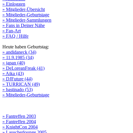
» Einloggen
» Mitglieder-Übersicht
» Mitglieder-Geburtstage
» Mitglieder-Sammlungen
» Fans in Deiner Nähe
» Fan-Art
» FAQ / Hilfe
Heute haben Geburtstag:
» andidaneck (34)
» 11.9.1985 (34)
» japan (40)
» DeLoreanFreak (41)
» Aika (43)
» DJFuture (44)
» TURRICAN (49)
» bastinado (53)
» Mitglieder-Geburtstage
» Fantreffen 2003
» Fantreffen 2004
» KnightCon 2004
» Lauscherlounge 2005