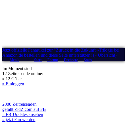
Jetzt offizielle Fanartikel zur "Zurück in die Zukunft"-Trilogie bei
Amazon.de bestellen und diese Seite unterstützen! (» Übersicht)
Menü
Start
Forum
Drehorte
Stars
Im Moment sind
12 Zeitreisende online:
» 12 Gäste
» Einloggen
2000 Zeitreisenden
gefällt ZidZ.com auf FB
» FB-Updates ansehen
» jetzt Fan werden