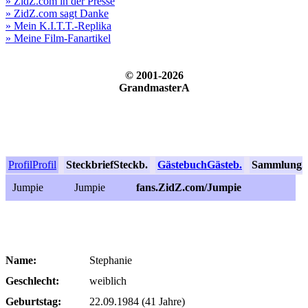
» ZidZ.com in der Presse
» ZidZ.com sagt Danke
» Mein K.I.T.T.-Replika
» Meine Film-Fanartikel
© 2001-2026
GrandmasterA
Profil
Profil
Steckbrief
Steckb.
Gästebuch
Gästeb.
Sammlung
S
Jumpie
Jumpie
fans.ZidZ.com/Jumpie
Name:
Stephanie
Geschlecht:
weiblich
Geburtstag:
22.09.1984 (41 Jahre)