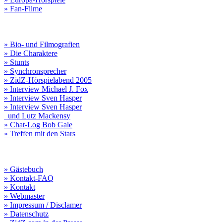
» Fan-Filme
» Bio- und Filmografien
» Die Charaktere
» Stunts
» Synchronsprecher
» ZidZ-Hörspielabend 2005
» Interview Michael J. Fox
» Interview Sven Hasper
» Interview Sven Hasper
und Lutz Mackensy
» Chat-Log Bob Gale
» Treffen mit den Stars
» Gästebuch
» Kontakt-FAQ
» Kontakt
» Webmaster
» Impressum / Disclamer
» Datenschutz