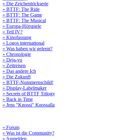
» Die Zeichentrickserie
» BTTF: The Ride
» BTTF: The Game
» BTTF: The Musical
» Europa-Hörspiele
» Teil IV?
» Kinofassung
» Logos international
» Was haben wir gelernt?
» Chronologie
» Deja-vu
» Zeitreisen
» Das andere Ich
» Die Zukunft
» BTTF-Nummernschild!
» Display-Labelmaker
» Secrets of BTTF Trilogy
» Back in Time
» Jens "Knossi" Knossalla
» Forum
» Was ist die Community?
» Anmelden