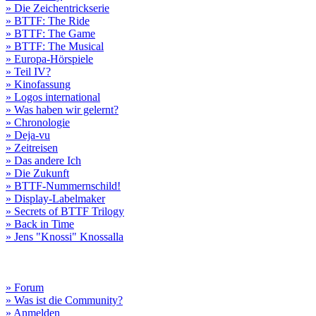
» Die Zeichentrickserie
» BTTF: The Ride
» BTTF: The Game
» BTTF: The Musical
» Europa-Hörspiele
» Teil IV?
» Kinofassung
» Logos international
» Was haben wir gelernt?
» Chronologie
» Deja-vu
» Zeitreisen
» Das andere Ich
» Die Zukunft
» BTTF-Nummernschild!
» Display-Labelmaker
» Secrets of BTTF Trilogy
» Back in Time
» Jens "Knossi" Knossalla
» Forum
» Was ist die Community?
» Anmelden