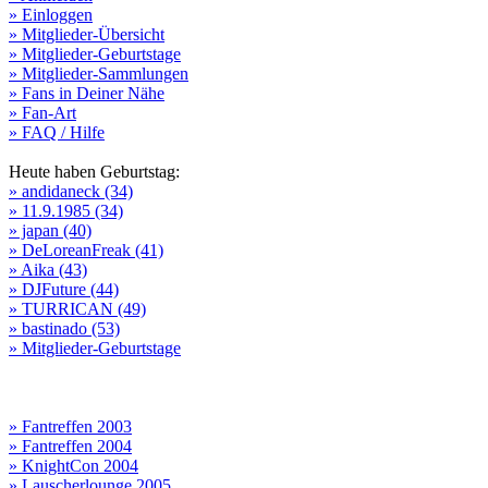
» Einloggen
» Mitglieder-Übersicht
» Mitglieder-Geburtstage
» Mitglieder-Sammlungen
» Fans in Deiner Nähe
» Fan-Art
» FAQ / Hilfe
Heute haben Geburtstag:
» andidaneck (34)
» 11.9.1985 (34)
» japan (40)
» DeLoreanFreak (41)
» Aika (43)
» DJFuture (44)
» TURRICAN (49)
» bastinado (53)
» Mitglieder-Geburtstage
» Fantreffen 2003
» Fantreffen 2004
» KnightCon 2004
» Lauscherlounge 2005