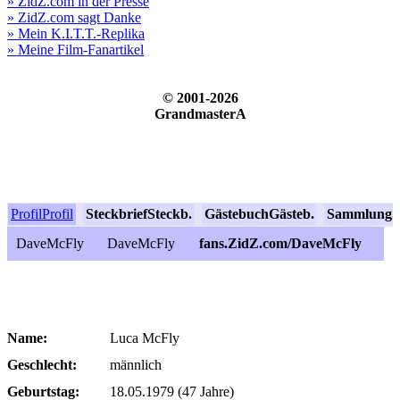
» ZidZ.com in der Presse
» ZidZ.com sagt Danke
» Mein K.I.T.T.-Replika
» Meine Film-Fanartikel
© 2001-2026
GrandmasterA
Profil
Profil
Steckbrief
Steckb.
Gästebuch
Gästeb.
Sammlung
S
DaveMcFly
DaveMcFly
fans.ZidZ.com/DaveMcFly
Name:
Luca McFly
Geschlecht:
männlich
Geburtstag:
18.05.1979 (47 Jahre)