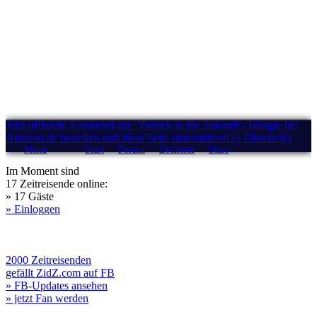
Jetzt offizielle Fanartikel zur "Zurück in die Zukunft"-Trilogie bei
Amazon.de bestellen und diese Seite unterstützen! (» Übersicht)
Menü
Start
Forum
Drehorte
Stars
Im Moment sind
17 Zeitreisende online:
» 17 Gäste
» Einloggen
2000 Zeitreisenden
gefällt ZidZ.com auf FB
» FB-Updates ansehen
» jetzt Fan werden