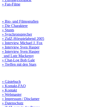
» Fan-Filme
» Bio- und Filmografien
» Die Charaktere
» Stunts
» Synchronsprecher
» ZidZ-Hörspielabend 2005
» Interview Michael J. Fox
» Interview Sven Hasper
» Interview Sven Hasper
und Lutz Mackensy
» Chat-Log Bob Gale
» Treffen mit den Stars
» Gästebuch
» Kontakt-FAQ
» Kontakt
» Webmaster
» Impressum / Disclamer
» Datenschutz