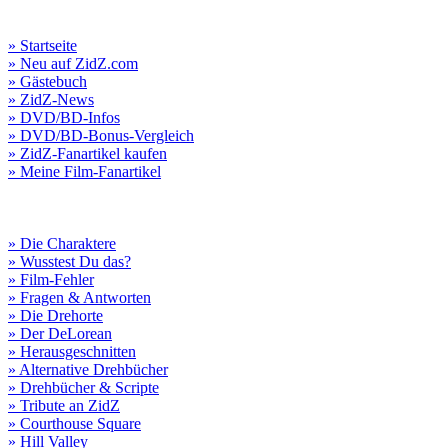
» Startseite
» Neu auf ZidZ.com
» Gästebuch
» ZidZ-News
» DVD/BD-Infos
» DVD/BD-Bonus-Vergleich
» ZidZ-Fanartikel kaufen
» Meine Film-Fanartikel
» Die Charaktere
» Wusstest Du das?
» Film-Fehler
» Fragen & Antworten
» Die Drehorte
» Der DeLorean
» Herausgeschnitten
» Alternative Drehbücher
» Drehbücher & Scripte
» Tribute an ZidZ
» Courthouse Square
» Hill Valley