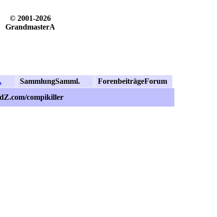
© 2001-2026
GrandmasterA
.
Sammlung
Samml.
Forenbeiträge
Forum
idZ.com/compikiller