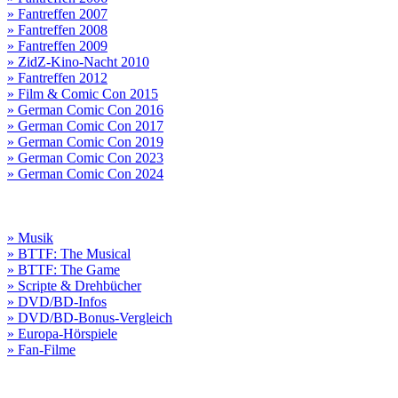
» Fantreffen 2007
» Fantreffen 2008
» Fantreffen 2009
» ZidZ-Kino-Nacht 2010
» Fantreffen 2012
» Film & Comic Con 2015
» German Comic Con 2016
» German Comic Con 2017
» German Comic Con 2019
» German Comic Con 2023
» German Comic Con 2024
» Musik
» BTTF: The Musical
» BTTF: The Game
» Scripte & Drehbücher
» DVD/BD-Infos
» DVD/BD-Bonus-Vergleich
» Europa-Hörspiele
» Fan-Filme