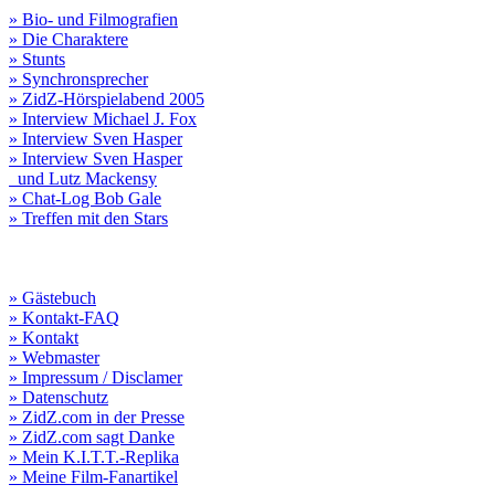
» Bio- und Filmografien
» Die Charaktere
» Stunts
» Synchronsprecher
» ZidZ-Hörspielabend 2005
» Interview Michael J. Fox
» Interview Sven Hasper
» Interview Sven Hasper
und Lutz Mackensy
» Chat-Log Bob Gale
» Treffen mit den Stars
» Gästebuch
» Kontakt-FAQ
» Kontakt
» Webmaster
» Impressum / Disclamer
» Datenschutz
» ZidZ.com in der Presse
» ZidZ.com sagt Danke
» Mein K.I.T.T.-Replika
» Meine Film-Fanartikel