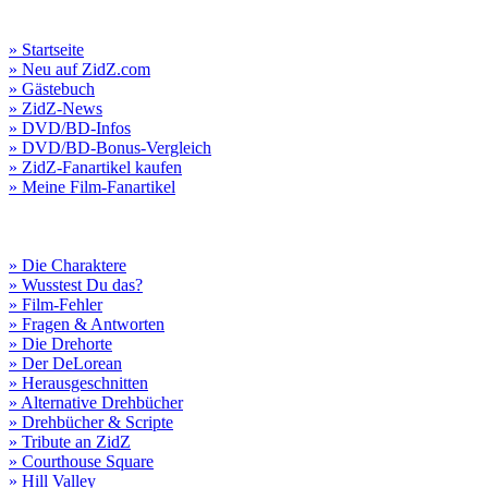
» Startseite
» Neu auf ZidZ.com
» Gästebuch
» ZidZ-News
» DVD/BD-Infos
» DVD/BD-Bonus-Vergleich
» ZidZ-Fanartikel kaufen
» Meine Film-Fanartikel
» Die Charaktere
» Wusstest Du das?
» Film-Fehler
» Fragen & Antworten
» Die Drehorte
» Der DeLorean
» Herausgeschnitten
» Alternative Drehbücher
» Drehbücher & Scripte
» Tribute an ZidZ
» Courthouse Square
» Hill Valley