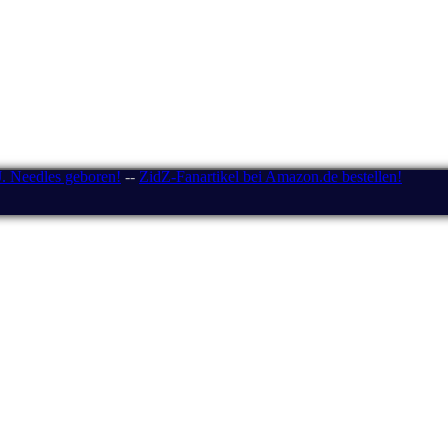
J. Needles geboren!
--
ZidZ-Fanartikel bei Amazon.de bestellen!