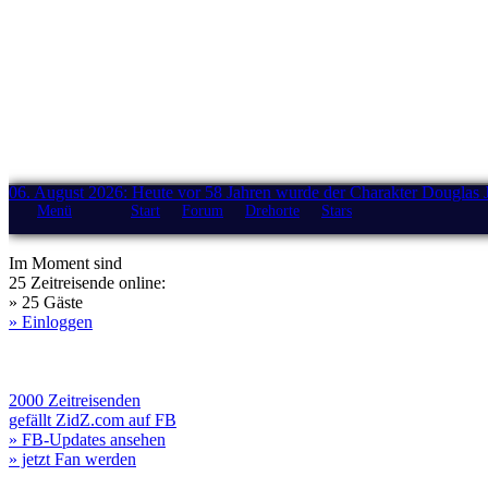
06. August 2026: Heute vor 58 Jahren wurde der Charakter Douglas 
Menü
Start
Forum
Drehorte
Stars
Im Moment sind
25 Zeitreisende online:
» 25 Gäste
» Einloggen
2000 Zeitreisenden
gefällt ZidZ.com auf FB
» FB-Updates ansehen
» jetzt Fan werden