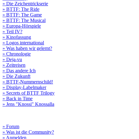
» Die Zeichentrickserie
» BTTF: The Ride
» BTTF: The Game
» BTTF: The Musical
» Europa-Hörspiele
» Teil IV?
» Kinofassung
» Logos international
» Was haben wir gelernt?
» Chronologie
» Deja-vu
» Zeitreisen
» Das andere Ich
» Die Zukunft
» BTTF-Nummernschild!
» Display-Labelmaker
» Secrets of BTTF Trilogy
» Back in Time
» Jens "Knossi" Knossalla
» Forum
» Was ist die Community?
» Anmelden