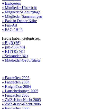
» Einloggen
» Mitglieder-Übersicht
» Mitglieder-Geburtstage
» Mitglieder-Sammlungen
» Fans in Deiner Nähe
» Fan-Art
» FAQ / Hilfe
Heute haben Geburtstag:
» BigB (36)
» jule-h86 (40)
» KITT85 (41)
» Sebsander (41)
» Mitglieder-Geburtstage
» Fantreffen 2003
» Fantreffen 2004
» KnightCon 2004
» Lauscherlounge 2005
» Fantreffen 2005
» ZidZ-Kino-Nacht 2005
» ZidZ-Kino-Nacht 2006
» Fantreffen 2006