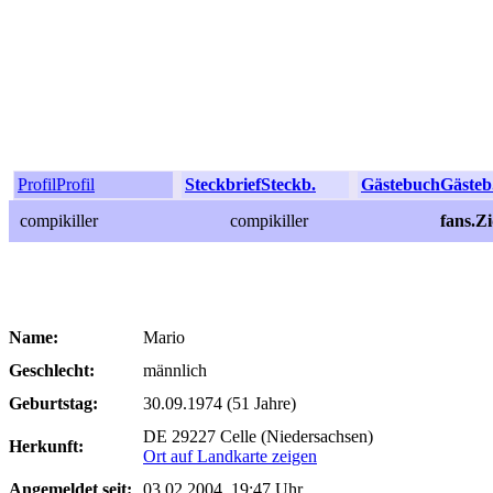
Profil
Profil
Steckbrief
Steckb.
Gästebuch
Gästeb
compikiller
compikiller
fans.Z
Name:
Mario
Geschlecht:
männlich
Geburtstag:
30.09.1974 (51 Jahre)
DE 29227 Celle (Niedersachsen)
Herkunft:
Ort auf Landkarte zeigen
Angemeldet seit:
03.02.2004, 19:47 Uhr