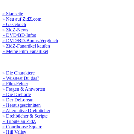
» Startseite
» Neu auf ZidZ.com
» Gästebuch
» ZidZ-News
» DVD/BD-Infos
» DVD/BD-Bonus-Vergleich
» ZidZ-Fanartikel kaufen
» Meine Film-Fanartikel
» Die Charaktere
» Wusstest Du das?
» Film-Fehler
» Fragen & Antworten
» Die Drehorte
» Der DeLorean
» Herausgeschnitten
» Alternative Drehbücher
» Drehbücher & Scripte
» Tribute an ZidZ
» Courthouse Square
» Hill Valley