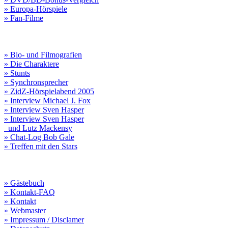
» Europa-Hörspiele
» Fan-Filme
» Bio- und Filmografien
» Die Charaktere
» Stunts
» Synchronsprecher
» ZidZ-Hörspielabend 2005
» Interview Michael J. Fox
» Interview Sven Hasper
» Interview Sven Hasper
und Lutz Mackensy
» Chat-Log Bob Gale
» Treffen mit den Stars
» Gästebuch
» Kontakt-FAQ
» Kontakt
» Webmaster
» Impressum / Disclamer