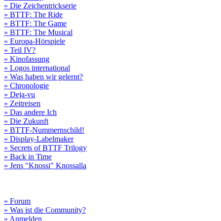
» Die Zeichentrickserie
» BTTF: The Ride
» BTTF: The Game
» BTTF: The Musical
» Europa-Hörspiele
» Teil IV?
» Kinofassung
» Logos international
» Was haben wir gelernt?
» Chronologie
» Deja-vu
» Zeitreisen
» Das andere Ich
» Die Zukunft
» BTTF-Nummernschild!
» Display-Labelmaker
» Secrets of BTTF Trilogy
» Back in Time
» Jens "Knossi" Knossalla
» Forum
» Was ist die Community?
» Anmelden