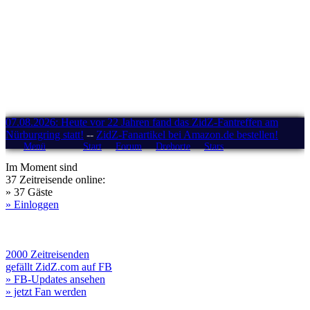
07.08.2026: Heute vor 22 Jahren fand das ZidZ-Fantreffen am
Nürburgring statt!
--
ZidZ-Fanartikel bei Amazon.de bestellen!
Menü
Start
Forum
Drehorte
Stars
Im Moment sind
37 Zeitreisende online:
» 37 Gäste
» Einloggen
2000 Zeitreisenden
gefällt ZidZ.com auf FB
» FB-Updates ansehen
» jetzt Fan werden