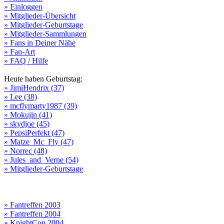
» Einloggen
» Mitglieder-Übersicht
» Mitglieder-Geburtstage
» Mitglieder-Sammlungen
» Fans in Deiner Nähe
» Fan-Art
» FAQ / Hilfe
Heute haben Geburtstag:
» JimiHendrix (37)
» Lee (38)
» mcflymarty1987 (39)
» Mokujin (41)
» skydjoe (45)
» PepsiPerfekt (47)
» Matze_Mc_Fly (47)
» Norrec (48)
» Jules_and_Verne (54)
» Mitglieder-Geburtstage
» Fantreffen 2003
» Fantreffen 2004
» KnightCon 2004