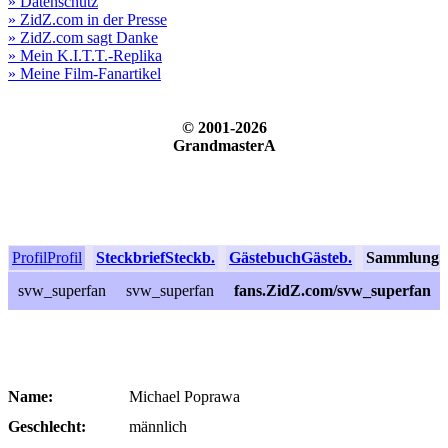
» Datenschutz
» ZidZ.com in der Presse
» ZidZ.com sagt Danke
» Mein K.I.T.T.-Replika
» Meine Film-Fanartikel
© 2001-2026
GrandmasterA
Profil
Profil
Steckbrief
Steckb.
Gästebuch
Gästeb.
Sammlung
S
svw_superfan
svw_superfan
fans.ZidZ.com/svw_superfan
Name:
Michael Poprawa
Geschlecht:
männlich