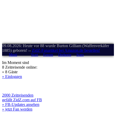
09.08.2026: Heute vor 88 wurde Burton Gilliam (Waffenverkäfer
1885) geboren! --
ZidZ-Fanartikel bei Amazon.de bestellen!
Menü
Start
Forum
Drehorte
Stars
Im Moment sind
8 Zeitreisende online:
» 8 Gäste
» Einloggen
2000 Zeitreisenden
gefällt ZidZ.com auf FB
» FB-Updates ansehen
» jetzt Fan werden