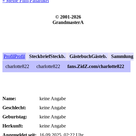
» Meine Film-Fanartikel
© 2001-2026
GrandmasterA
Profil
Profil
Steckbrief
Steckb.
Gästebuch
Gästeb.
Sammlung
S
charlotte822
charlotte822
fans.ZidZ.com/charlotte822
Name:
keine Angabe
Geschlecht:
keine Angabe
Geburtstag:
keine Angabe
Herkunft:
keine Angabe
Angemeldet seit:
16.09.2025, 02:22 Uhr