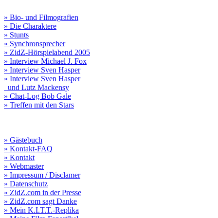
» Bio- und Filmografien
» Die Charaktere
» Stunts
» Synchronsprecher
» ZidZ-Hörspielabend 2005
» Interview Michael J. Fox
» Interview Sven Hasper
» Interview Sven Hasper
und Lutz Mackensy
» Chat-Log Bob Gale
» Treffen mit den Stars
» Gästebuch
» Kontakt-FAQ
» Kontakt
» Webmaster
» Impressum / Disclamer
» Datenschutz
» ZidZ.com in der Presse
» ZidZ.com sagt Danke
» Mein K.I.T.T.-Replika