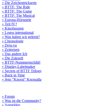
» Die Zeichentrickserie
» BTTF: The Ride
» BTTF: The Game
» BTTF: The Musical
» Europa-Hörspiele
» Teil IV?
» Kinofassung
» Logos international
» Was haben wir gelernt?
» Chronologie
» Deja-vu
» Zeitreisen
» Das andere Ich
» Die Zukunft
» BTTF-Nummernschild!
» Display-Labelmaker
» Secrets of BTTF Trilogy
» Back in Time
» Jens "Knossi" Knossalla
» Forum
» Was ist die Community?
» Anmelden