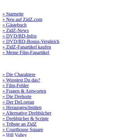
» Startseite
» Neu auf ZidZ.com
» Gästebuch
» ZidZ-News
» DVD/BD-Infos
» DVD/BD-Bonus-Vergleich
» ZidZ-Fanartikel kaufen
» Meine Film-Fanartikel
» Die Charaktere
» Wusstest Du das?
» Film-Fehler
» Fragen & Antworten
» Die Drehorte
» Der DeLorean
» Herausgeschnitten
» Alternative Drehbücher
» Drehbücher & Scripte
» Tribute an ZidZ
» Courthouse Square
» Hill Valley