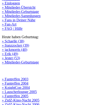
» Einloggen
» Mitglieder-Übersicht
» Mitglieder-Geburtstage
» Mitglieder-Sammlungen
» Fans in Deiner Nähe
» Fan-Art
» FAQ / Hilfe
Heute haben Geburtstag:
» Schaelle (38)
» franzzocker (39)
» jackmorris (40)
» Erik (49)
» Jester (53)
» Mitglieder-Geburtstage
» Fantreffen 2003
» Fantreffen 2004
» KnightCon 2004
» Lauscherlounge 2005
» Fantreffen 2005
» ZidZ-Kino-Nacht 2005
» ZidZ-Kino-Nacht 2006