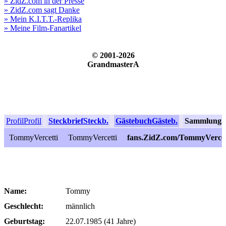
» ZidZ.com in der Presse
» ZidZ.com sagt Danke
» Mein K.I.T.T.-Replika
» Meine Film-Fanartikel
© 2001-2026
GrandmasterA
Profil
Profil
Steckbrief
Steckb.
Gästebuch
Gästeb.
Sammlung
S
TommyVercetti
TommyVercetti
fans.ZidZ.com/TommyVercet
Name:
Tommy
Geschlecht:
männlich
Geburtstag:
22.07.1985 (41 Jahre)