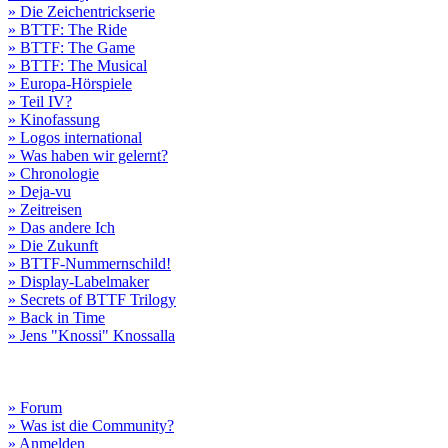
» Die Zeichentrickserie
» BTTF: The Ride
» BTTF: The Game
» BTTF: The Musical
» Europa-Hörspiele
» Teil IV?
» Kinofassung
» Logos international
» Was haben wir gelernt?
» Chronologie
» Deja-vu
» Zeitreisen
» Das andere Ich
» Die Zukunft
» BTTF-Nummernschild!
» Display-Labelmaker
» Secrets of BTTF Trilogy
» Back in Time
» Jens "Knossi" Knossalla
» Forum
» Was ist die Community?
» Anmelden