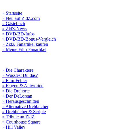
» Startseite
» Neu auf ZidZ.com
» Gästebuch
» ZidZ-News
» DVD/BD-Infos
» DVD/BD-Bonus-Vergleich
» ZidZ-Fanartikel kaufen
» Meine Film-Fanartikel
» Die Charaktere
» Wusstest Du das?
» Film-Fehler
» Fragen & Antworten
» Die Drehorte
» Der DeLorean
» Herausgeschnitten
» Alternative Drehbücher
» Drehbücher & Scripte
» Tribute an ZidZ
» Courthouse Square
» Hill Valley