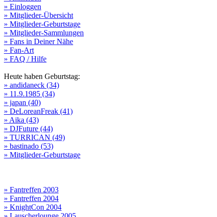
» Einloggen
» Mitglieder-Übersicht
» Mitglieder-Geburtstage
» Mitglieder-Sammlungen
» Fans in Deiner Nähe
» Fan-Art
» FAQ / Hilfe
Heute haben Geburtstag:
» andidaneck (34)
» 11.9.1985 (34)
» japan (40)
» DeLoreanFreak (41)
» Aika (43)
» DJFuture (44)
» TURRICAN (49)
» bastinado (53)
» Mitglieder-Geburtstage
» Fantreffen 2003
» Fantreffen 2004
» KnightCon 2004
» Lauscherlounge 2005