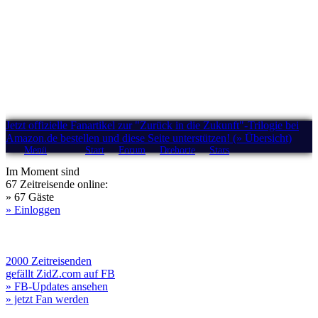
Jetzt offizielle Fanartikel zur "Zurück in die Zukunft"-Trilogie bei
Amazon.de bestellen und diese Seite unterstützen! (» Übersicht)
Menü
Start
Forum
Drehorte
Stars
Im Moment sind
67 Zeitreisende online:
» 67 Gäste
» Einloggen
2000 Zeitreisenden
gefällt ZidZ.com auf FB
» FB-Updates ansehen
» jetzt Fan werden