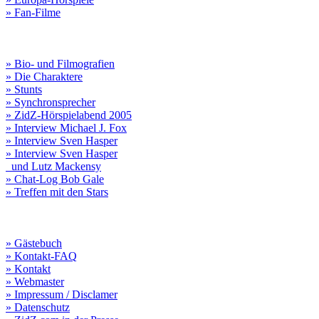
» Fan-Filme
» Bio- und Filmografien
» Die Charaktere
» Stunts
» Synchronsprecher
» ZidZ-Hörspielabend 2005
» Interview Michael J. Fox
» Interview Sven Hasper
» Interview Sven Hasper
und Lutz Mackensy
» Chat-Log Bob Gale
» Treffen mit den Stars
» Gästebuch
» Kontakt-FAQ
» Kontakt
» Webmaster
» Impressum / Disclamer
» Datenschutz