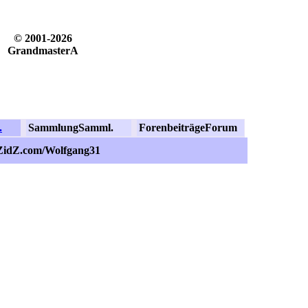
© 2001-2026
GrandmasterA
.
Sammlung
Samml.
Forenbeiträge
Forum
.ZidZ.com/Wolfgang31