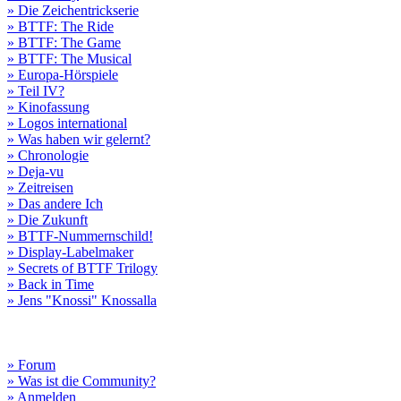
» Die Zeichentrickserie
» BTTF: The Ride
» BTTF: The Game
» BTTF: The Musical
» Europa-Hörspiele
» Teil IV?
» Kinofassung
» Logos international
» Was haben wir gelernt?
» Chronologie
» Deja-vu
» Zeitreisen
» Das andere Ich
» Die Zukunft
» BTTF-Nummernschild!
» Display-Labelmaker
» Secrets of BTTF Trilogy
» Back in Time
» Jens "Knossi" Knossalla
» Forum
» Was ist die Community?
» Anmelden