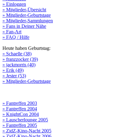
» Einloggen
» Mitglieder-Übersicht
» Mitglieder-Geburtstage
» Mitglieder-Sammlungen
» Fans in Deiner Nähe
» Fan-Art
» FAQ / Hilfe
Heute haben Geburtstag:
» Schaelle (38)
» franzzocker (39)
» jackmorris (40)
» Erik (49)
» Jester (53)
» Mitglieder-Geburtstage
» Fantreffen 2003
» Fantreffen 2004
» KnightCon 2004
» Lauscherlounge 2005
» Fantreffen 2005
» ZidZ-Kino-Nacht 2005
» ZidZ-Kino-Nacht 2006