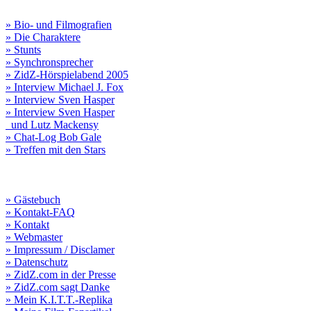
» Bio- und Filmografien
» Die Charaktere
» Stunts
» Synchronsprecher
» ZidZ-Hörspielabend 2005
» Interview Michael J. Fox
» Interview Sven Hasper
» Interview Sven Hasper
und Lutz Mackensy
» Chat-Log Bob Gale
» Treffen mit den Stars
» Gästebuch
» Kontakt-FAQ
» Kontakt
» Webmaster
» Impressum / Disclamer
» Datenschutz
» ZidZ.com in der Presse
» ZidZ.com sagt Danke
» Mein K.I.T.T.-Replika