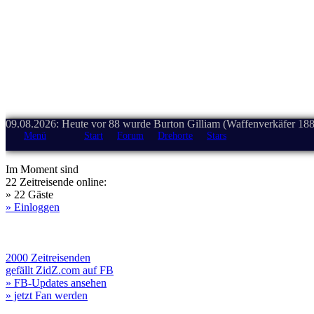
09.08.2026: Heute vor 88 wurde Burton Gilliam (Waffenverkäfer 188
Menü
Start
Forum
Drehorte
Stars
Im Moment sind
22 Zeitreisende online:
» 22 Gäste
» Einloggen
2000 Zeitreisenden
gefällt ZidZ.com auf FB
» FB-Updates ansehen
» jetzt Fan werden