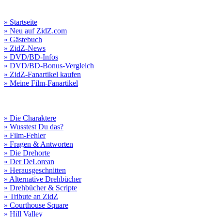
» Startseite
» Neu auf ZidZ.com
» Gästebuch
» ZidZ-News
» DVD/BD-Infos
» DVD/BD-Bonus-Vergleich
» ZidZ-Fanartikel kaufen
» Meine Film-Fanartikel
» Die Charaktere
» Wusstest Du das?
» Film-Fehler
» Fragen & Antworten
» Die Drehorte
» Der DeLorean
» Herausgeschnitten
» Alternative Drehbücher
» Drehbücher & Scripte
» Tribute an ZidZ
» Courthouse Square
» Hill Valley