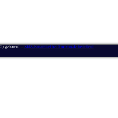
5) geboren! --
ZidZ-Fanartikel bei Amazon.de bestellen!