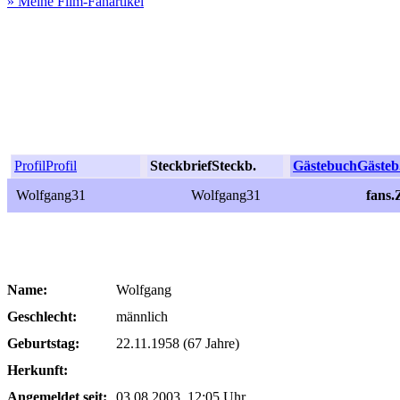
» Meine Film-Fanartikel
Profil
Profil
Steckbrief
Steckb.
Gästebuch
Gästeb
Wolfgang31
Wolfgang31
fans
Name:
Wolfgang
Geschlecht:
männlich
Geburtstag:
22.11.1958 (67 Jahre)
Herkunft:
Angemeldet seit:
03.08.2003, 12:05 Uhr