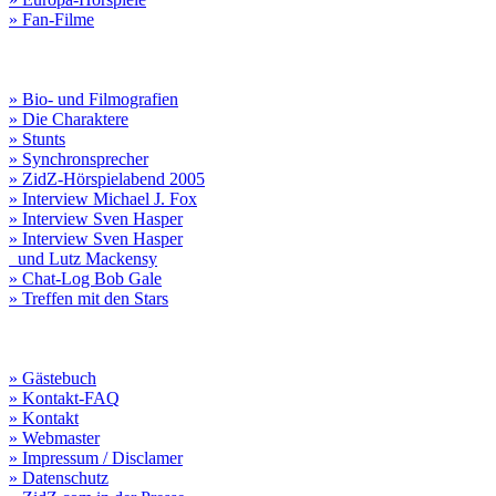
» Fan-Filme
» Bio- und Filmografien
» Die Charaktere
» Stunts
» Synchronsprecher
» ZidZ-Hörspielabend 2005
» Interview Michael J. Fox
» Interview Sven Hasper
» Interview Sven Hasper
und Lutz Mackensy
» Chat-Log Bob Gale
» Treffen mit den Stars
» Gästebuch
» Kontakt-FAQ
» Kontakt
» Webmaster
» Impressum / Disclamer
» Datenschutz