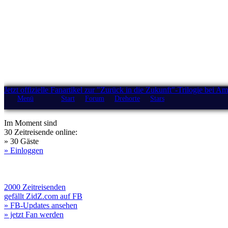
Jetzt offizielle Fanartikel zur "Zurück in die Zukunft"-Trilogie bei A
Menü
Start
Forum
Drehorte
Stars
Im Moment sind
30 Zeitreisende online:
» 30 Gäste
» Einloggen
2000 Zeitreisenden
gefällt ZidZ.com auf FB
» FB-Updates ansehen
» jetzt Fan werden