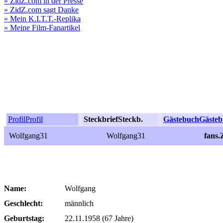
» ZidZ.com in der Presse
» ZidZ.com sagt Danke
» Mein K.I.T.T.-Replika
» Meine Film-Fanartikel
Profil
Profil
Steckbrief
Steckb.
Gästebuch
Gästeb
Wolfgang31
Wolfgang31
fans
Name:
Wolfgang
Geschlecht:
männlich
Geburtstag:
22.11.1958 (67 Jahre)