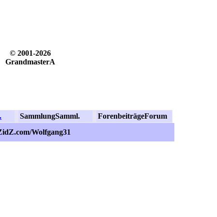
© 2001-2026
GrandmasterA
.
Sammlung
Samml.
Forenbeiträge
Forum
.ZidZ.com/Wolfgang31