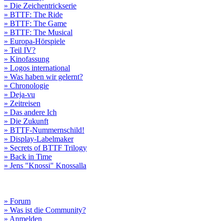
» Die Zeichentrickserie
» BTTF: The Ride
» BTTF: The Game
» BTTF: The Musical
» Europa-Hörspiele
» Teil IV?
» Kinofassung
» Logos international
» Was haben wir gelernt?
» Chronologie
» Deja-vu
» Zeitreisen
» Das andere Ich
» Die Zukunft
» BTTF-Nummernschild!
» Display-Labelmaker
» Secrets of BTTF Trilogy
» Back in Time
» Jens "Knossi" Knossalla
» Forum
» Was ist die Community?
» Anmelden