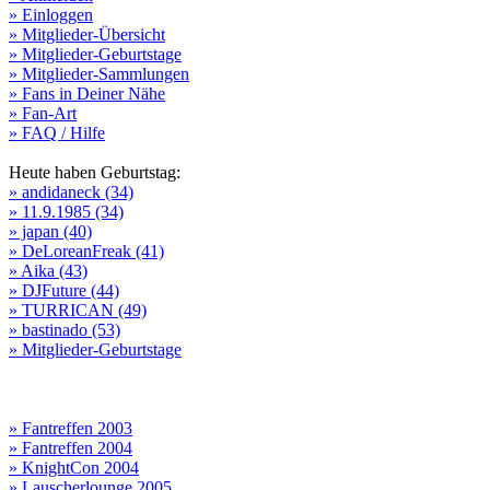
» Einloggen
» Mitglieder-Übersicht
» Mitglieder-Geburtstage
» Mitglieder-Sammlungen
» Fans in Deiner Nähe
» Fan-Art
» FAQ / Hilfe
Heute haben Geburtstag:
» andidaneck (34)
» 11.9.1985 (34)
» japan (40)
» DeLoreanFreak (41)
» Aika (43)
» DJFuture (44)
» TURRICAN (49)
» bastinado (53)
» Mitglieder-Geburtstage
» Fantreffen 2003
» Fantreffen 2004
» KnightCon 2004
» Lauscherlounge 2005