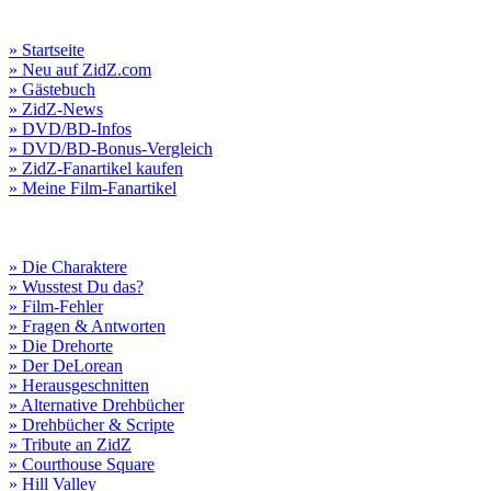
» Startseite
» Neu auf ZidZ.com
» Gästebuch
» ZidZ-News
» DVD/BD-Infos
» DVD/BD-Bonus-Vergleich
» ZidZ-Fanartikel kaufen
» Meine Film-Fanartikel
» Die Charaktere
» Wusstest Du das?
» Film-Fehler
» Fragen & Antworten
» Die Drehorte
» Der DeLorean
» Herausgeschnitten
» Alternative Drehbücher
» Drehbücher & Scripte
» Tribute an ZidZ
» Courthouse Square
» Hill Valley