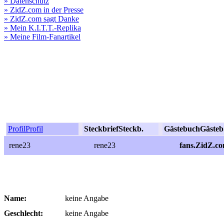
» Datenschutz
» ZidZ.com in der Presse
» ZidZ.com sagt Danke
» Mein K.I.T.T.-Replika
» Meine Film-Fanartikel
Profil
Profil
Steckbrief
Steckb.
Gästebuch
Gästeb
rene23
rene23
fans.ZidZ.c
Name:
keine Angabe
Geschlecht:
keine Angabe