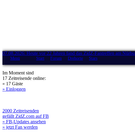
07.08.2026: Heute vor 22 Jahren fand das ZidZ-Fantreffen am Nürburg
Menü
Start
Forum
Drehorte
Stars
Im Moment sind
17 Zeitreisende online:
» 17 Gäste
» Einloggen
2000 Zeitreisenden
gefällt ZidZ.com auf FB
» FB-Updates ansehen
» jetzt Fan werden