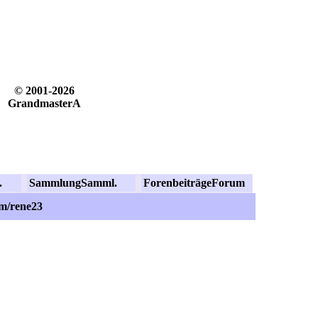
© 2001-2026
GrandmasterA
.
Sammlung
Samml.
Forenbeiträge
Forum
om/rene23