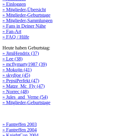
» Einloggen
» Mitglieder-Übersicht
» Mitglieder-Geburtstage
» Mitglieder-Sammlungen
» Fans in Deiner Nähe
» Fan-Art
» FAQ / Hilfe
Heute haben Geburtstag:
» JimiHendrix (37)
» Lee (38)
» mcflymarty1987 (39)
» Mokujin (41)
» skydjoe (45)
» PepsiPerfekt (47)
» Matze_Mc_Fly (47)
» Norrec (48)
» Jules_and_Verne (54)
» Mitglieder-Geburtstage
» Fantreffen 2003
» Fantreffen 2004
» KnightCon 2004