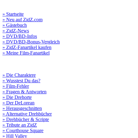
» Startseite
» Neu auf ZidZ.com
» Gästebuch
» ZidZ-News
» DVD/BD-Infos
» DVD/BD-Bonus-Vergleich
» ZidZ-Fanartikel kaufen
» Meine Film-Fanartikel
» Die Charaktere
» Wusstest Du das?
» Film-Fehler
» Fragen & Antworten
» Die Drehorte
» Der DeLorean
» Herausgeschnitten
» Alternative Drehbücher
» Drehbücher & Scripte
» Tribute an ZidZ
» Courthouse Square
» Hill Valley