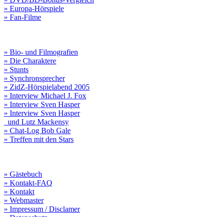
» Europa-Hörspiele
» Fan-Filme
» Bio- und Filmografien
» Die Charaktere
» Stunts
» Synchronsprecher
» ZidZ-Hörspielabend 2005
» Interview Michael J. Fox
» Interview Sven Hasper
» Interview Sven Hasper
und Lutz Mackensy
» Chat-Log Bob Gale
» Treffen mit den Stars
» Gästebuch
» Kontakt-FAQ
» Kontakt
» Webmaster
» Impressum / Disclamer