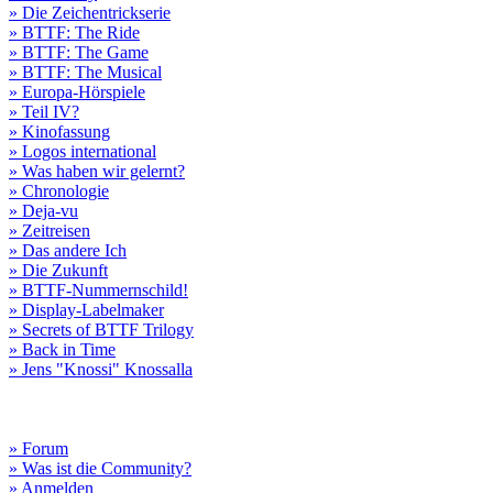
» Die Zeichentrickserie
» BTTF: The Ride
» BTTF: The Game
» BTTF: The Musical
» Europa-Hörspiele
» Teil IV?
» Kinofassung
» Logos international
» Was haben wir gelernt?
» Chronologie
» Deja-vu
» Zeitreisen
» Das andere Ich
» Die Zukunft
» BTTF-Nummernschild!
» Display-Labelmaker
» Secrets of BTTF Trilogy
» Back in Time
» Jens "Knossi" Knossalla
» Forum
» Was ist die Community?
» Anmelden