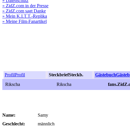
» Datenschutz
» ZidZ.com in der Presse
» ZidZ.com sagt Danke
» Mein K.I.T.T.-Replika
» Meine Film-Fanartikel
Profil
Profil
Steckbrief
Steckb.
Gästebuch
Gästeb
Rikscha
Rikscha
fans.ZidZ.
Name:
Samy
Geschlecht:
männlich