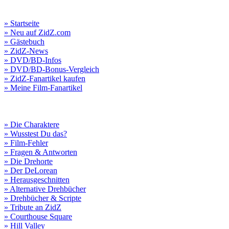
» Startseite
» Neu auf ZidZ.com
» Gästebuch
» ZidZ-News
» DVD/BD-Infos
» DVD/BD-Bonus-Vergleich
» ZidZ-Fanartikel kaufen
» Meine Film-Fanartikel
» Die Charaktere
» Wusstest Du das?
» Film-Fehler
» Fragen & Antworten
» Die Drehorte
» Der DeLorean
» Herausgeschnitten
» Alternative Drehbücher
» Drehbücher & Scripte
» Tribute an ZidZ
» Courthouse Square
» Hill Valley