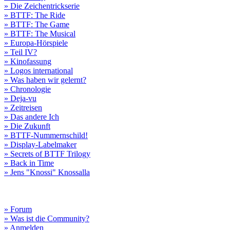
» Die Zeichentrickserie
» BTTF: The Ride
» BTTF: The Game
» BTTF: The Musical
» Europa-Hörspiele
» Teil IV?
» Kinofassung
» Logos international
» Was haben wir gelernt?
» Chronologie
» Deja-vu
» Zeitreisen
» Das andere Ich
» Die Zukunft
» BTTF-Nummernschild!
» Display-Labelmaker
» Secrets of BTTF Trilogy
» Back in Time
» Jens "Knossi" Knossalla
» Forum
» Was ist die Community?
» Anmelden