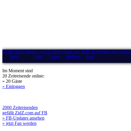
07.08.2026: Heute vor 22 Jahren fand das ZidZ-Fantreffen am Nürburg
Menü
Start
Forum
Drehorte
Stars
Im Moment sind
20 Zeitreisende online:
» 20 Gäste
» Einloggen
2000 Zeitreisenden
gefällt ZidZ.com auf FB
» FB-Updates ansehen
» jetzt Fan werden