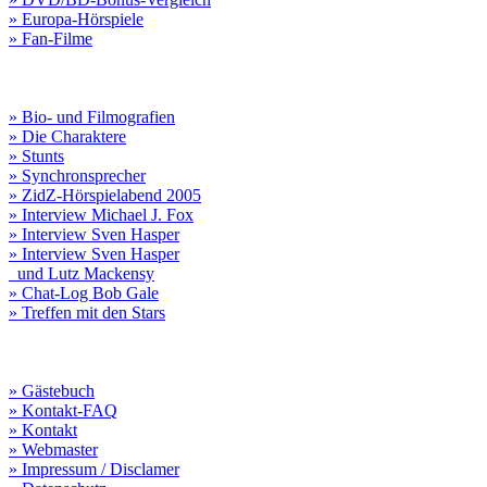
» Europa-Hörspiele
» Fan-Filme
» Bio- und Filmografien
» Die Charaktere
» Stunts
» Synchronsprecher
» ZidZ-Hörspielabend 2005
» Interview Michael J. Fox
» Interview Sven Hasper
» Interview Sven Hasper
und Lutz Mackensy
» Chat-Log Bob Gale
» Treffen mit den Stars
» Gästebuch
» Kontakt-FAQ
» Kontakt
» Webmaster
» Impressum / Disclamer