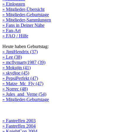
» Einloggen
» Mitglieder-Übersicht
» Mitglieder-Geburtstage
» Mitglieder-Sammlungen
» Fans in Deiner Nähe
» Fan-Art
» FAQ / Hilfe
Heute haben Geburtstag:
» JimiHendrix (37)
» Lee (38)
» mcflymarty1987 (39)
» Mokujin (41)
» skydjoe (45)
» PepsiPerfekt (47)
» Matze_Mc_Fly (47)
» Norrec (48)
» Jules_and_Verne (54)
» Mitglieder-Geburtstage
» Fantreffen 2003
» Fantreffen 2004
» KnightCon 2004