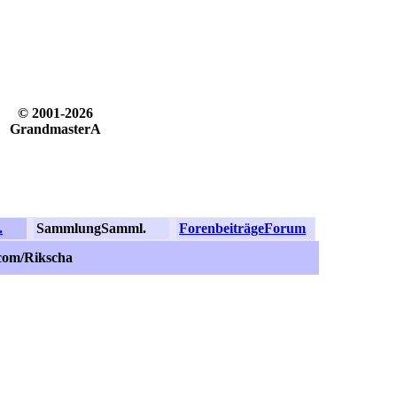
© 2001-2026
GrandmasterA
.
Sammlung
Samml.
Forenbeiträge
Forum
com/Rikscha