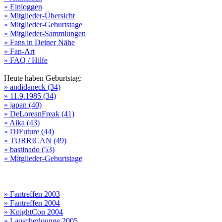
» Einloggen
» Mitglieder-Übersicht
» Mitglieder-Geburtstage
» Mitglieder-Sammlungen
» Fans in Deiner Nähe
» Fan-Art
» FAQ / Hilfe
Heute haben Geburtstag:
» andidaneck (34)
» 11.9.1985 (34)
» japan (40)
» DeLoreanFreak (41)
» Aika (43)
» DJFuture (44)
» TURRICAN (49)
» bastinado (53)
» Mitglieder-Geburtstage
» Fantreffen 2003
» Fantreffen 2004
» KnightCon 2004
» Lauscherlounge 2005