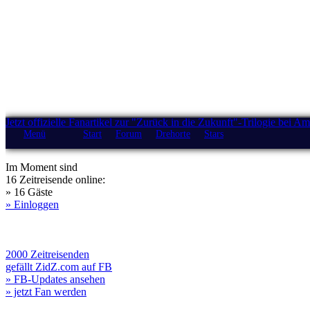
Jetzt offizielle Fanartikel zur "Zurück in die Zukunft"-Trilogie bei A
Menü
Start
Forum
Drehorte
Stars
Im Moment sind
16 Zeitreisende online:
» 16 Gäste
» Einloggen
2000 Zeitreisenden
gefällt ZidZ.com auf FB
» FB-Updates ansehen
» jetzt Fan werden