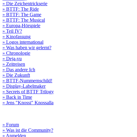
» Die Zeichentrickserie
» BTTF: The Ride
» BTTF: The Game
» BTTF: The Musical
» Europa-Hörspiele
» Teil IV?
» Kinofassung
» Logos international
» Was haben wir gelernt?
» Chronologie
» Deja-vu
» Zeitreisen
» Das andere Ich
» Die Zukunft
» BTTF-Nummernschild!
» Display-Labelmaker
» Secrets of BTTF Trilogy
» Back in Time
» Jens "Knossi" Knossalla
» Forum
» Was ist die Community?
» Anmelden