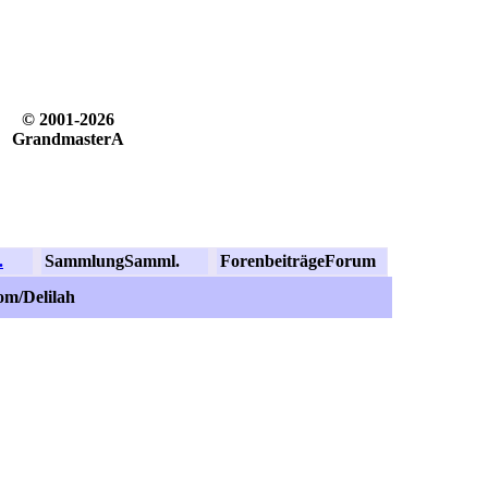
© 2001-2026
GrandmasterA
.
Sammlung
Samml.
Forenbeiträge
Forum
om/Delilah