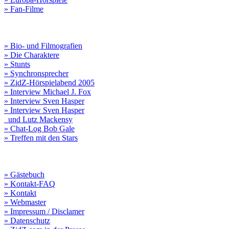
» Fan-Filme
» Bio- und Filmografien
» Die Charaktere
» Stunts
» Synchronsprecher
» ZidZ-Hörspielabend 2005
» Interview Michael J. Fox
» Interview Sven Hasper
» Interview Sven Hasper
und Lutz Mackensy
» Chat-Log Bob Gale
» Treffen mit den Stars
» Gästebuch
» Kontakt-FAQ
» Kontakt
» Webmaster
» Impressum / Disclamer
» Datenschutz