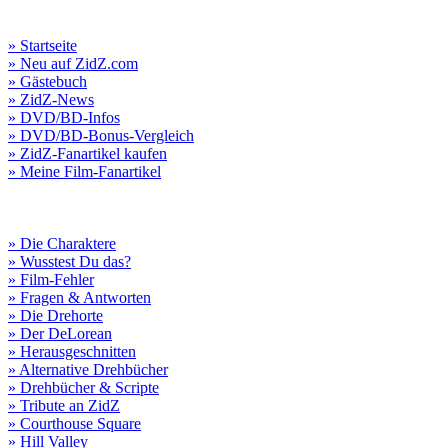
» Startseite
» Neu auf ZidZ.com
» Gästebuch
» ZidZ-News
» DVD/BD-Infos
» DVD/BD-Bonus-Vergleich
» ZidZ-Fanartikel kaufen
» Meine Film-Fanartikel
» Die Charaktere
» Wusstest Du das?
» Film-Fehler
» Fragen & Antworten
» Die Drehorte
» Der DeLorean
» Herausgeschnitten
» Alternative Drehbücher
» Drehbücher & Scripte
» Tribute an ZidZ
» Courthouse Square
» Hill Valley