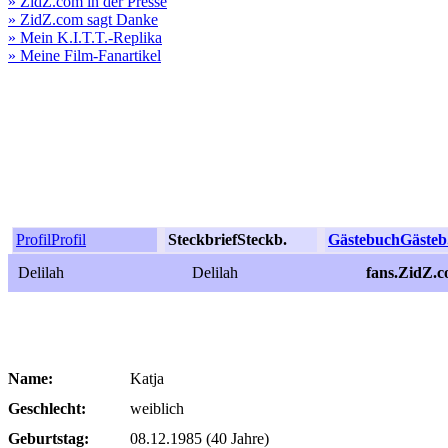
» ZidZ.com in der Presse
» ZidZ.com sagt Danke
» Mein K.I.T.T.-Replika
» Meine Film-Fanartikel
Profil
Profil
Steckbrief
Steckb.
Gästebuch
Gästeb
Delilah
Delilah
fans.ZidZ.c
Name:
Katja
Geschlecht:
weiblich
Geburtstag:
08.12.1985 (40 Jahre)