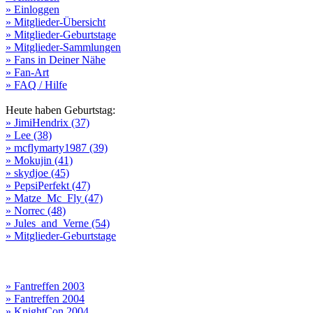
» Einloggen
» Mitglieder-Übersicht
» Mitglieder-Geburtstage
» Mitglieder-Sammlungen
» Fans in Deiner Nähe
» Fan-Art
» FAQ / Hilfe
Heute haben Geburtstag:
» JimiHendrix (37)
» Lee (38)
» mcflymarty1987 (39)
» Mokujin (41)
» skydjoe (45)
» PepsiPerfekt (47)
» Matze_Mc_Fly (47)
» Norrec (48)
» Jules_and_Verne (54)
» Mitglieder-Geburtstage
» Fantreffen 2003
» Fantreffen 2004
» KnightCon 2004