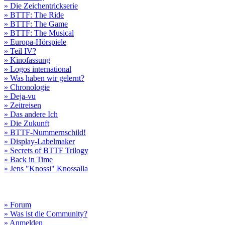
» Die Zeichentrickserie
» BTTF: The Ride
» BTTF: The Game
» BTTF: The Musical
» Europa-Hörspiele
» Teil IV?
» Kinofassung
» Logos international
» Was haben wir gelernt?
» Chronologie
» Deja-vu
» Zeitreisen
» Das andere Ich
» Die Zukunft
» BTTF-Nummernschild!
» Display-Labelmaker
» Secrets of BTTF Trilogy
» Back in Time
» Jens "Knossi" Knossalla
» Forum
» Was ist die Community?
» Anmelden