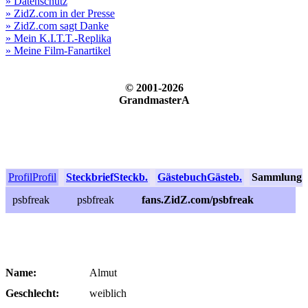
» Datenschutz
» ZidZ.com in der Presse
» ZidZ.com sagt Danke
» Mein K.I.T.T.-Replika
» Meine Film-Fanartikel
© 2001-2026
GrandmasterA
Profil
Profil
Steckbrief
Steckb.
Gästebuch
Gästeb.
Sammlung
S
psbfreak
psbfreak
fans.ZidZ.com/psbfreak
Name:
Almut
Geschlecht:
weiblich