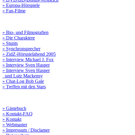
» Europa-Hörspiele
» Fan-Filme
» Bio- und Filmografien
» Die Charaktere
» Stunts
» Synchronsprecher
» ZidZ-Hörspielabend 2005
» Interview Michael J. Fox
» Interview Sven Hasper
» Interview Sven Hasper
und Lutz Mackensy
» Chat-Log Bob Gale
» Treffen mit den Stars
» Gästebuch
» Kontakt-FAQ
» Kontakt
» Webmaster
» Impressum / Disclamer