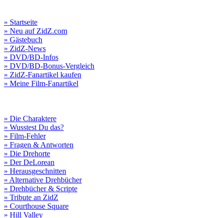
» Startseite
» Neu auf ZidZ.com
» Gästebuch
» ZidZ-News
» DVD/BD-Infos
» DVD/BD-Bonus-Vergleich
» ZidZ-Fanartikel kaufen
» Meine Film-Fanartikel
» Die Charaktere
» Wusstest Du das?
» Film-Fehler
» Fragen & Antworten
» Die Drehorte
» Der DeLorean
» Herausgeschnitten
» Alternative Drehbücher
» Drehbücher & Scripte
» Tribute an ZidZ
» Courthouse Square
» Hill Valley