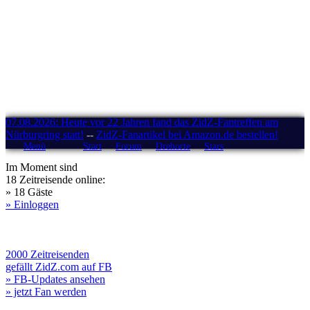
07.08.2026: Heute vor 22 Jahren fand das ZidZ-Fantreffen am
Nürburgring statt!
--
ZidZ-Fanartikel bei Amazon.de bestellen!
Menü
Start
Forum
Drehorte
Stars
Im Moment sind
18 Zeitreisende online:
» 18 Gäste
» Einloggen
2000 Zeitreisenden
gefällt ZidZ.com auf FB
» FB-Updates ansehen
» jetzt Fan werden