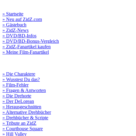
» Startseite
» Neu auf ZidZ.com
» Gästebuch
» ZidZ-News
» DVD/BD-Infos
» DVD/BD-Bonus-Vergleich
» ZidZ-Fanartikel kaufen
» Meine Film-Fanartikel
» Die Charaktere
» Wusstest Du das?
» Film-Fehler
» Fragen & Antworten
» Die Drehorte
» Der DeLorean
» Herausgeschnitten
» Alternative Drehbücher
» Drehbücher & Scripte
» Tribute an ZidZ
» Courthouse Square
» Hill Valley