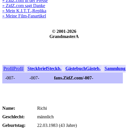
» ZidZ.com in der Presse
» ZidZ.com sagt Danke
» Mein K.I.T.T.-Replika
» Meine Film-Fanartikel
© 2001-2026
GrandmasterA
Profil
Profil
Steckbrief
Steckb.
Gästebuch
Gästeb.
Sammlung
S
-007-
-007-
fans.ZidZ.com/-007-
Name:
Richi
Geschlecht:
männlich
Geburtstag:
22.03.1983 (43 Jahre)