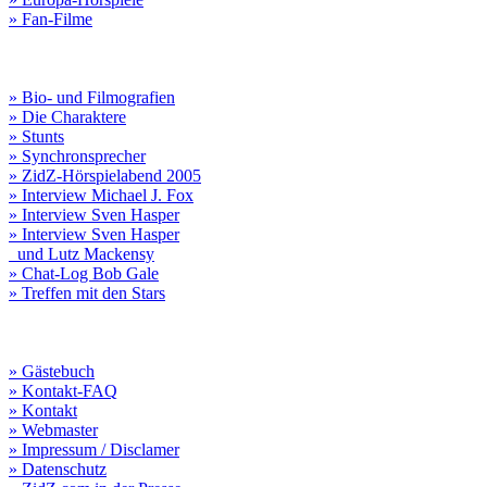
» Fan-Filme
» Bio- und Filmografien
» Die Charaktere
» Stunts
» Synchronsprecher
» ZidZ-Hörspielabend 2005
» Interview Michael J. Fox
» Interview Sven Hasper
» Interview Sven Hasper
und Lutz Mackensy
» Chat-Log Bob Gale
» Treffen mit den Stars
» Gästebuch
» Kontakt-FAQ
» Kontakt
» Webmaster
» Impressum / Disclamer
» Datenschutz