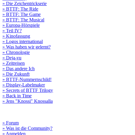
» Die Zeichentrickserie
» BTTF: The Ride
» BTTF: The Game
» BTTF: The Musical
» Europa-Hörspiele
» Teil IV?
» Kinofassung
» Logos international
» Was haben wir gelernt?
» Chronologie
» Deja-vu
» Zeitreisen
» Das andere Ich
» Die Zukunft
» BTTF-Nummernschild!
» Display-Labelmaker
» Secrets of BTTF Trilogy
» Back in Time
» Jens "Knossi" Knossalla
» Forum
» Was ist die Community?
» Anmelden