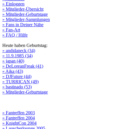
» Einloggen
» Mitglieder-Übersicht
» Mitglieder-Geburtstage
» Mitglieder-Sammlungen
» Fans in Deiner Nähe
» Fan-Art
» FAQ / Hilfe
Heute haben Geburtstag:
» andidaneck (34)
» 11.9.1985 (34)
» japan (40)
» DeLoreanFreak (41)
» Aika (43)
» DJFuture (44)
» TURRICAN (49)
» bastinado (53)
» Mitglieder-Geburtstage
» Fantreffen 2003
» Fantreffen 2004
» KnightCon 2004
» Lauscherlounge 2005