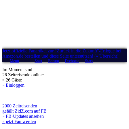
Jetzt offizielle Fanartikel zur "Zurück in die Zukunft"-Trilogie bei
Amazon.de bestellen und diese Seite unterstützen! (» Übersicht)
Menü
Start
Forum
Drehorte
Stars
Im Moment sind
26 Zeitreisende online:
» 26 Gäste
» Einloggen
2000 Zeitreisenden
gefällt ZidZ.com auf FB
» FB-Updates ansehen
» jetzt Fan werden