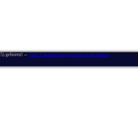
5) geboren! --
ZidZ-Fanartikel bei Amazon.de bestellen!