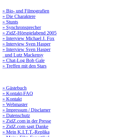
» Bio- und Filmografien
» Die Charaktere
» Stunts
» Synchronsprecher
» ZidZ-Hörspielabend 2005
» Interview Michael J. Fox
» Interview Sven Hasper
» Interview Sven Hasper
und Lutz Mackensy
» Chat-Log Bob Gale
» Treffen mit den Stars
» Gästebuch
» Kontakt-FAQ
» Kontakt
» Webmaster
» Impressum / Disclamer
» Datenschutz
» ZidZ.com in der Presse
» ZidZ.com sagt Danke
» Mein K.I.T.T.-Replika