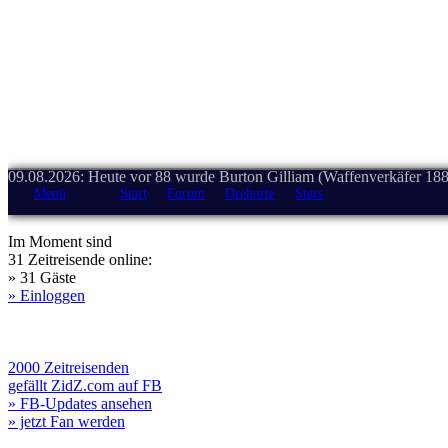
09.08.2026: Heute vor 88 wurde Burton Gilliam (Waffenverkäfer 188
Menü
Start
Forum
Drehorte
Stars
Im Moment sind
31 Zeitreisende online:
» 31 Gäste
» Einloggen
2000 Zeitreisenden
gefällt ZidZ.com auf FB
» FB-Updates ansehen
» jetzt Fan werden