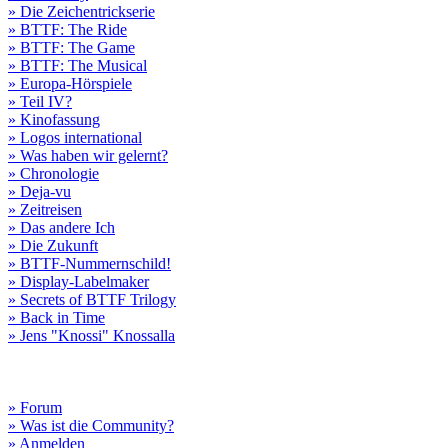
» Die Zeichentrickserie
» BTTF: The Ride
» BTTF: The Game
» BTTF: The Musical
» Europa-Hörspiele
» Teil IV?
» Kinofassung
» Logos international
» Was haben wir gelernt?
» Chronologie
» Deja-vu
» Zeitreisen
» Das andere Ich
» Die Zukunft
» BTTF-Nummernschild!
» Display-Labelmaker
» Secrets of BTTF Trilogy
» Back in Time
» Jens "Knossi" Knossalla
» Forum
» Was ist die Community?
» Anmelden