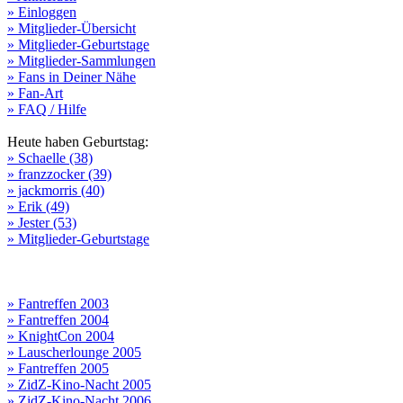
» Einloggen
» Mitglieder-Übersicht
» Mitglieder-Geburtstage
» Mitglieder-Sammlungen
» Fans in Deiner Nähe
» Fan-Art
» FAQ / Hilfe
Heute haben Geburtstag:
» Schaelle (38)
» franzzocker (39)
» jackmorris (40)
» Erik (49)
» Jester (53)
» Mitglieder-Geburtstage
» Fantreffen 2003
» Fantreffen 2004
» KnightCon 2004
» Lauscherlounge 2005
» Fantreffen 2005
» ZidZ-Kino-Nacht 2005
» ZidZ-Kino-Nacht 2006