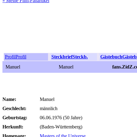
» Meine Film-Fanartikel
Profil
Profil
Steckbrief
Steckb.
Gästebuch
Gästeb
Manuel
Manuel
fans.ZidZ.
Name:
Manuel
Geschlecht:
männlich
Geburtstag:
06.06.1976 (50 Jahre)
Herkunft:
(Baden-Württemberg)
Homepage:
Masters of the Universe