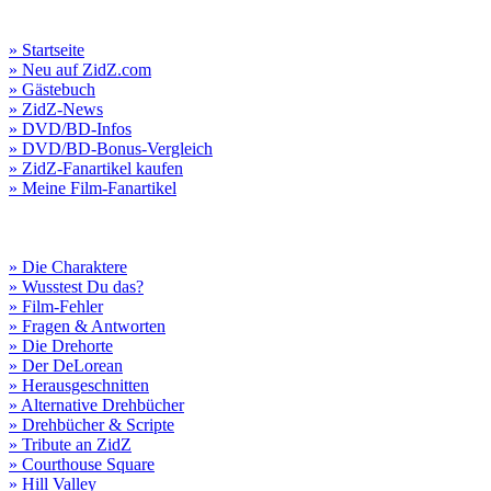
» Startseite
» Neu auf ZidZ.com
» Gästebuch
» ZidZ-News
» DVD/BD-Infos
» DVD/BD-Bonus-Vergleich
» ZidZ-Fanartikel kaufen
» Meine Film-Fanartikel
» Die Charaktere
» Wusstest Du das?
» Film-Fehler
» Fragen & Antworten
» Die Drehorte
» Der DeLorean
» Herausgeschnitten
» Alternative Drehbücher
» Drehbücher & Scripte
» Tribute an ZidZ
» Courthouse Square
» Hill Valley