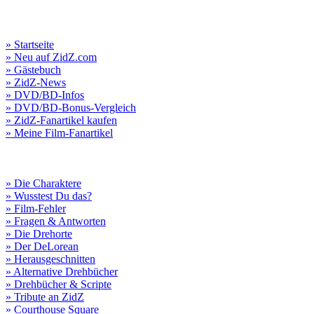
» Startseite
» Neu auf ZidZ.com
» Gästebuch
» ZidZ-News
» DVD/BD-Infos
» DVD/BD-Bonus-Vergleich
» ZidZ-Fanartikel kaufen
» Meine Film-Fanartikel
» Die Charaktere
» Wusstest Du das?
» Film-Fehler
» Fragen & Antworten
» Die Drehorte
» Der DeLorean
» Herausgeschnitten
» Alternative Drehbücher
» Drehbücher & Scripte
» Tribute an ZidZ
» Courthouse Square