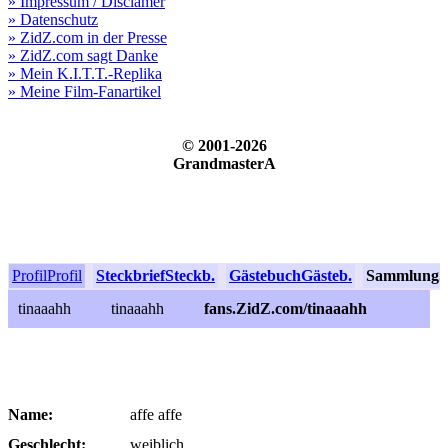
» Impressum / Disclamer
» Datenschutz
» ZidZ.com in der Presse
» ZidZ.com sagt Danke
» Mein K.I.T.T.-Replika
» Meine Film-Fanartikel
© 2001-2026
GrandmasterA
Profil
Profil
Steckbrief
Steckb.
Gästebuch
Gästeb.
Sammlung
S
tinaaahh
tinaaahh
fans.ZidZ.com/tinaaahh
Name:
affe affe
Geschlecht:
weiblich