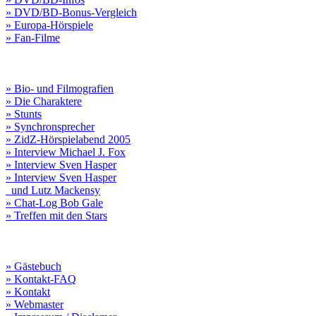
» DVD/BD-Bonus-Vergleich
» Europa-Hörspiele
» Fan-Filme
» Bio- und Filmografien
» Die Charaktere
» Stunts
» Synchronsprecher
» ZidZ-Hörspielabend 2005
» Interview Michael J. Fox
» Interview Sven Hasper
» Interview Sven Hasper
und Lutz Mackensy
» Chat-Log Bob Gale
» Treffen mit den Stars
» Gästebuch
» Kontakt-FAQ
» Kontakt
» Webmaster