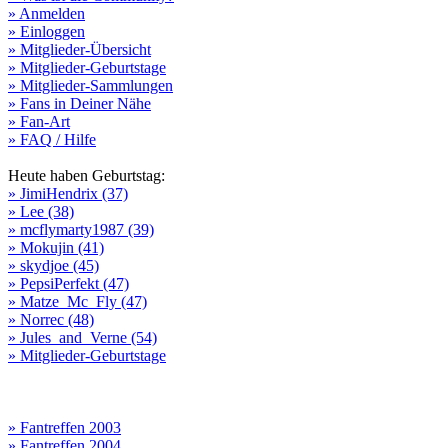
» Anmelden
» Einloggen
» Mitglieder-Übersicht
» Mitglieder-Geburtstage
» Mitglieder-Sammlungen
» Fans in Deiner Nähe
» Fan-Art
» FAQ / Hilfe
Heute haben Geburtstag:
» JimiHendrix (37)
» Lee (38)
» mcflymarty1987 (39)
» Mokujin (41)
» skydjoe (45)
» PepsiPerfekt (47)
» Matze_Mc_Fly (47)
» Norrec (48)
» Jules_and_Verne (54)
» Mitglieder-Geburtstage
» Fantreffen 2003
» Fantreffen 2004