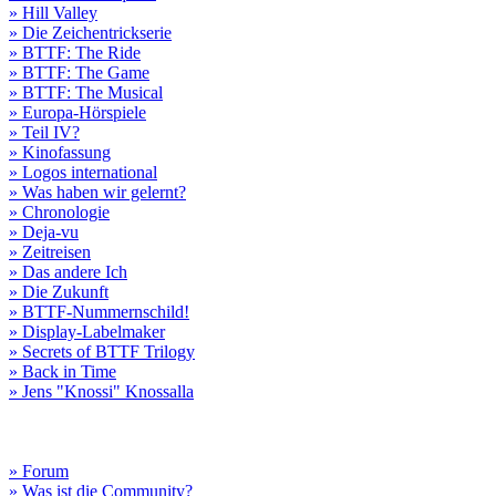
» Hill Valley
» Die Zeichentrickserie
» BTTF: The Ride
» BTTF: The Game
» BTTF: The Musical
» Europa-Hörspiele
» Teil IV?
» Kinofassung
» Logos international
» Was haben wir gelernt?
» Chronologie
» Deja-vu
» Zeitreisen
» Das andere Ich
» Die Zukunft
» BTTF-Nummernschild!
» Display-Labelmaker
» Secrets of BTTF Trilogy
» Back in Time
» Jens "Knossi" Knossalla
» Forum
» Was ist die Community?