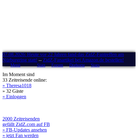
07.08.2026: Heute vor 22 Jahren fand das ZidZ-Fantreffen am
Nürburgring statt!
--
ZidZ-Fanartikel bei Amazon.de bestellen!
Menü
Start
Forum
Drehorte
Stars
Im Moment sind
33 Zeitreisende online:
» Theresa1018
» 32 Gäste
» Einloggen
2000 Zeitreisenden
gefällt ZidZ.com auf FB
» FB-Updates ansehen
» jetzt Fan werden