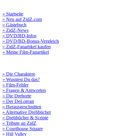
» Startseite
» Neu auf ZidZ.com
» Gästebuch
» ZidZ-News
» DVD/BD-Infos
» DVD/BD-Bonus-Vergleich
» ZidZ-Fanartikel kaufen
» Meine Film-Fanartikel
» Die Charaktere
» Wusstest Du das?
» Film-Fehler
» Fragen & Antworten
» Die Drehorte
» Der DeLorean
» Herausgeschnitten
» Alternative Drehbücher
» Drehbücher & Scripte
» Tribute an ZidZ
» Courthouse Square
» Hill Valley