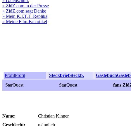
» Datenschutz
» ZidZ.com in der Presse
» ZidZ.com sagt Danke
» Mein K.I.T.T.-Replika
» Meine Film-Fanartikel
Profil
Profil
Steckbrief
Steckb.
Gästebuch
Gästeb
StarQuest
StarQuest
fans.Zid
Name:
Christian Kinner
Geschlecht:
männlich