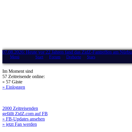
07.08.2026: Heute vor 22 Jahren fand das ZidZ-Fantreffen am Nürburg
Menü
Start
Forum
Drehorte
Stars
Im Moment sind
57 Zeitreisende online:
» 57 Gäste
» Einloggen
2000 Zeitreisenden
gefällt ZidZ.com auf FB
» FB-Updates ansehen
» jetzt Fan werden