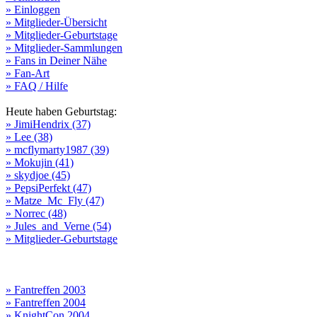
» Einloggen
» Mitglieder-Übersicht
» Mitglieder-Geburtstage
» Mitglieder-Sammlungen
» Fans in Deiner Nähe
» Fan-Art
» FAQ / Hilfe
Heute haben Geburtstag:
» JimiHendrix (37)
» Lee (38)
» mcflymarty1987 (39)
» Mokujin (41)
» skydjoe (45)
» PepsiPerfekt (47)
» Matze_Mc_Fly (47)
» Norrec (48)
» Jules_and_Verne (54)
» Mitglieder-Geburtstage
» Fantreffen 2003
» Fantreffen 2004
» KnightCon 2004