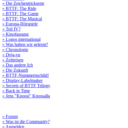
» Die Zeichentrickserie
» BTTF: The Ride
» BTTF: The Game
» BTTF: The Musical
» Europa-Hörspiele
» Teil IV?
» Kinofassung
» Logos international
» Was haben wir gelernt?
» Chronologie
» Deja-vu
» Zeitreisen
» Das andere Ich
» Die Zukunft
» BTTF-Nummernschild!
» Display-Labelmaker
» Secrets of BTTF Trilogy
» Back in Time
» Jens "Knossi" Knossalla
» Forum
» Was ist die Community?
» Anmelden