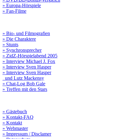
» Europa-Hörspiele
» Fan-Filme
» Bio- und Filmografien
» Die Charaktere
» Stunts
» Synchronsprecher
» ZidZ-Hörspielabend 2005
» Interview Michael J. Fox
» Interview Sven Hasper
» Interview Sven Hasper
und Lutz Mackensy
» Chat-Log Bob Gale
» Treffen mit den Stars
» Gästebuch
» Kontakt-FAQ
» Kontakt
» Webmaster
» Impressum / Disclamer