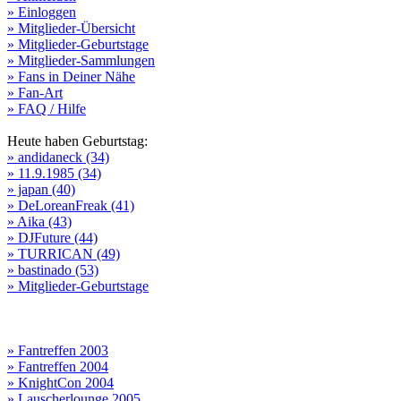
» Einloggen
» Mitglieder-Übersicht
» Mitglieder-Geburtstage
» Mitglieder-Sammlungen
» Fans in Deiner Nähe
» Fan-Art
» FAQ / Hilfe
Heute haben Geburtstag:
» andidaneck (34)
» 11.9.1985 (34)
» japan (40)
» DeLoreanFreak (41)
» Aika (43)
» DJFuture (44)
» TURRICAN (49)
» bastinado (53)
» Mitglieder-Geburtstage
» Fantreffen 2003
» Fantreffen 2004
» KnightCon 2004
» Lauscherlounge 2005