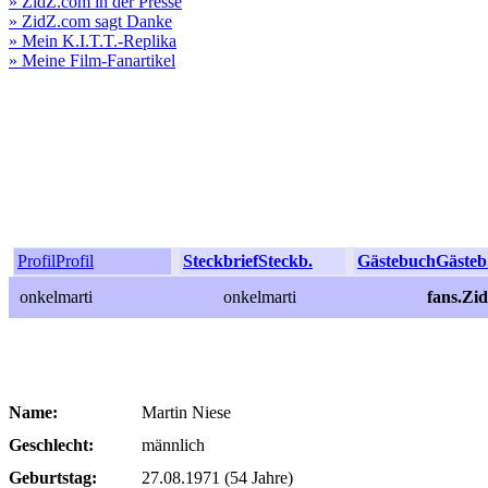
» ZidZ.com in der Presse
» ZidZ.com sagt Danke
» Mein K.I.T.T.-Replika
» Meine Film-Fanartikel
Profil
Profil
Steckbrief
Steckb.
Gästebuch
Gästeb
onkelmarti
onkelmarti
fans.Zi
Name:
Martin Niese
Geschlecht:
männlich
Geburtstag:
27.08.1971 (54 Jahre)