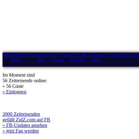
Jetzt offizielle Fanartikel zur "Zurück in die Zukunft"-Trilogie bei A
Menü
Start
Forum
Drehorte
Stars
Im Moment sind
56 Zeitreisende online:
» 56 Gäste
» Einloggen
2000 Zeitreisenden
gefällt ZidZ.com auf FB
» FB-Updates ansehen
» jetzt Fan werden