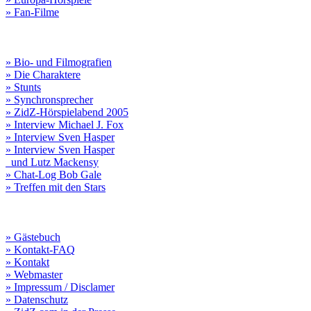
» Fan-Filme
» Bio- und Filmografien
» Die Charaktere
» Stunts
» Synchronsprecher
» ZidZ-Hörspielabend 2005
» Interview Michael J. Fox
» Interview Sven Hasper
» Interview Sven Hasper
und Lutz Mackensy
» Chat-Log Bob Gale
» Treffen mit den Stars
» Gästebuch
» Kontakt-FAQ
» Kontakt
» Webmaster
» Impressum / Disclamer
» Datenschutz