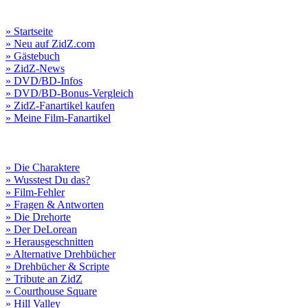
» Startseite
» Neu auf ZidZ.com
» Gästebuch
» ZidZ-News
» DVD/BD-Infos
» DVD/BD-Bonus-Vergleich
» ZidZ-Fanartikel kaufen
» Meine Film-Fanartikel
» Die Charaktere
» Wusstest Du das?
» Film-Fehler
» Fragen & Antworten
» Die Drehorte
» Der DeLorean
» Herausgeschnitten
» Alternative Drehbücher
» Drehbücher & Scripte
» Tribute an ZidZ
» Courthouse Square
» Hill Valley