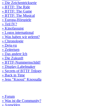
» Die Zeichentrickserie
» BTTF: The Ride
» BTTF: The Game
» BTTF: The Musical
» Europa-Hörspiele
» Teil IV?
» Kinofassung
» Logos international
» Was haben wir gelernt?
» Chronologie
» Deja-vu
» Zeitreisen
» Das andere Ich
» Die Zukunft
» BTTF-Nummernschild!
» Display-Labelmaker
» Secrets of BTTF Trilogy
» Back in Time
» Jens "Knossi" Knossalla
» Forum
» Was ist die Community?
» Anmelden