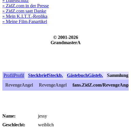
» Datenschutz
» ZidZ.com in der Presse
» ZidZ.com sagt Danke
» Mein K.I.T.T.-Replika
» Meine Film-Fanartikel
© 2001-2026
GrandmasterA
Profil
Profil
Steckbrief
Steckb.
Gästebuch
Gästeb.
Sammlung
S
RevengeAngel
RevengeAngel
fans.ZidZ.com/RevengeAnge
Name:
jessy
Geschlecht:
weiblich