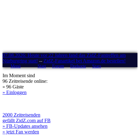
07.08.2026: Heute vor 22 Jahren fand das ZidZ-Fantreffen am
Nürburgring statt!
--
ZidZ-Fanartikel bei Amazon.de bestellen!
Menü
Start
Forum
Drehorte
Stars
Im Moment sind
96 Zeitreisende online:
» 96 Gäste
» Einloggen
2000 Zeitreisenden
gefällt ZidZ.com auf FB
» FB-Updates ansehen
» jetzt Fan werden