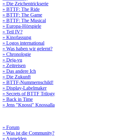
» Die Zeichentrickserie
» BTTF: The Ride
» BTTF: The Game
» BTTF: The Musical
» Europa-Hörspiele
» Teil IV?
» Kinofassung
» Logos international
» Was haben wir gelernt?
» Chronologie
» Deja-vu
» Zeitreisen
» Das andere Ich
» Die Zukunft
» BTTF-Nummernschild!
» Display-Labelmaker
» Secrets of BTTF Trilogy
» Back in Time
» Jens "Knossi" Knossalla
» Forum
» Was ist die Community?
» Anmelden