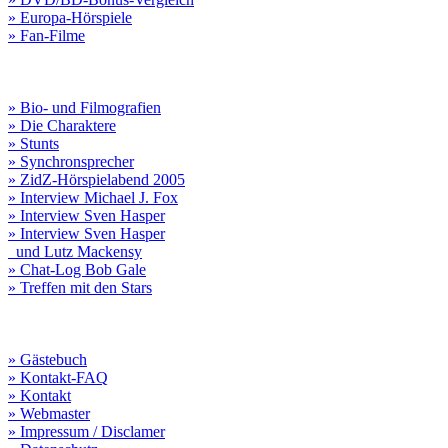
» Europa-Hörspiele
» Fan-Filme
» Bio- und Filmografien
» Die Charaktere
» Stunts
» Synchronsprecher
» ZidZ-Hörspielabend 2005
» Interview Michael J. Fox
» Interview Sven Hasper
» Interview Sven Hasper
und Lutz Mackensy
» Chat-Log Bob Gale
» Treffen mit den Stars
» Gästebuch
» Kontakt-FAQ
» Kontakt
» Webmaster
» Impressum / Disclamer