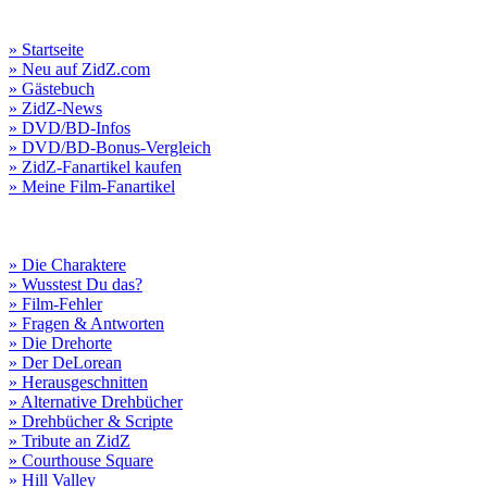
» Startseite
» Neu auf ZidZ.com
» Gästebuch
» ZidZ-News
» DVD/BD-Infos
» DVD/BD-Bonus-Vergleich
» ZidZ-Fanartikel kaufen
» Meine Film-Fanartikel
» Die Charaktere
» Wusstest Du das?
» Film-Fehler
» Fragen & Antworten
» Die Drehorte
» Der DeLorean
» Herausgeschnitten
» Alternative Drehbücher
» Drehbücher & Scripte
» Tribute an ZidZ
» Courthouse Square
» Hill Valley