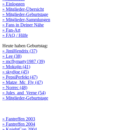
» Einloggen
» Mitglieder-Übersicht
» Mitglieder-Geburtstage
» Mitglieder-Sammlungen
» Fans in Deiner Nähe
» Fan-Art
» FAQ / Hilfe
Heute haben Geburtstag:
» JimiHendrix (37)
» Lee (38)
» mcflymarty1987 (39)
» Mokujin (41)
» skydjoe (45)
» PepsiPerfekt (47)
» Matze_Mc_Fly (47)
» Norrec (48)
» Jules_and_Verne (54)
» Mitglieder-Geburtstage
» Fantreffen 2003
» Fantreffen 2004
» KnightCon 2004