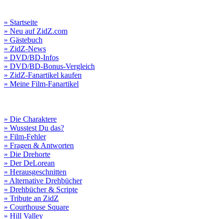
» Startseite
» Neu auf ZidZ.com
» Gästebuch
» ZidZ-News
» DVD/BD-Infos
» DVD/BD-Bonus-Vergleich
» ZidZ-Fanartikel kaufen
» Meine Film-Fanartikel
» Die Charaktere
» Wusstest Du das?
» Film-Fehler
» Fragen & Antworten
» Die Drehorte
» Der DeLorean
» Herausgeschnitten
» Alternative Drehbücher
» Drehbücher & Scripte
» Tribute an ZidZ
» Courthouse Square
» Hill Valley