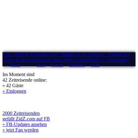
Jetzt offizielle Fanartikel zur "Zurück in die Zukunft"-Trilogie bei
Amazon.de bestellen und diese Seite unterstützen! (» Übersicht)
Menü
Start
Forum
Drehorte
Stars
Im Moment sind
42 Zeitreisende online:
» 42 Gäste
» Einloggen
2000 Zeitreisenden
gefällt ZidZ.com auf FB
» FB-Updates ansehen
» jetzt Fan werden