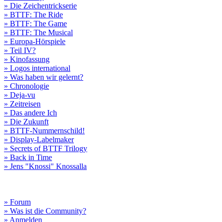
» Die Zeichentrickserie
» BTTF: The Ride
» BTTF: The Game
» BTTF: The Musical
» Europa-Hörspiele
» Teil IV?
» Kinofassung
» Logos international
» Was haben wir gelernt?
» Chronologie
» Deja-vu
» Zeitreisen
» Das andere Ich
» Die Zukunft
» BTTF-Nummernschild!
» Display-Labelmaker
» Secrets of BTTF Trilogy
» Back in Time
» Jens "Knossi" Knossalla
» Forum
» Was ist die Community?
» Anmelden