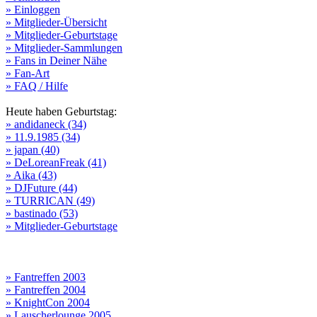
» Einloggen
» Mitglieder-Übersicht
» Mitglieder-Geburtstage
» Mitglieder-Sammlungen
» Fans in Deiner Nähe
» Fan-Art
» FAQ / Hilfe
Heute haben Geburtstag:
» andidaneck (34)
» 11.9.1985 (34)
» japan (40)
» DeLoreanFreak (41)
» Aika (43)
» DJFuture (44)
» TURRICAN (49)
» bastinado (53)
» Mitglieder-Geburtstage
» Fantreffen 2003
» Fantreffen 2004
» KnightCon 2004
» Lauscherlounge 2005