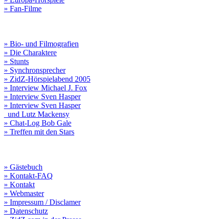
» Fan-Filme
» Bio- und Filmografien
» Die Charaktere
» Stunts
» Synchronsprecher
» ZidZ-Hörspielabend 2005
» Interview Michael J. Fox
» Interview Sven Hasper
» Interview Sven Hasper
und Lutz Mackensy
» Chat-Log Bob Gale
» Treffen mit den Stars
» Gästebuch
» Kontakt-FAQ
» Kontakt
» Webmaster
» Impressum / Disclamer
» Datenschutz