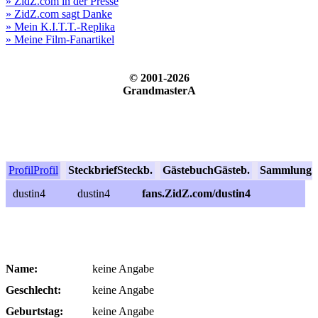
» ZidZ.com in der Presse
» ZidZ.com sagt Danke
» Mein K.I.T.T.-Replika
» Meine Film-Fanartikel
© 2001-2026
GrandmasterA
Profil
Profil
Steckbrief
Steckb.
Gästebuch
Gästeb.
Sammlung
S
dustin4
dustin4
fans.ZidZ.com/dustin4
Name:
keine Angabe
Geschlecht:
keine Angabe
Geburtstag:
keine Angabe