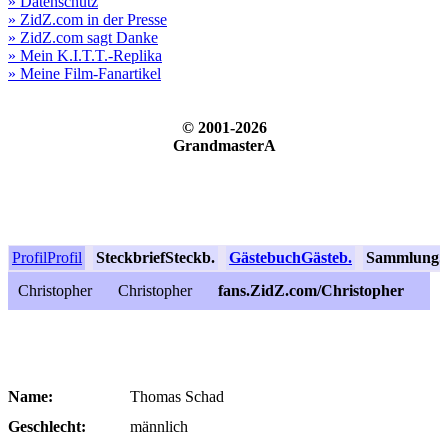
» Datenschutz
» ZidZ.com in der Presse
» ZidZ.com sagt Danke
» Mein K.I.T.T.-Replika
» Meine Film-Fanartikel
© 2001-2026
GrandmasterA
Profil
Profil
Steckbrief
Steckb.
Gästebuch
Gästeb.
Sammlung
S
Christopher
Christopher
fans.ZidZ.com/Christopher
Name:
Thomas Schad
Geschlecht:
männlich