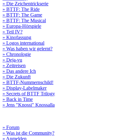
» Die Zeichentrickserie
» BTTF: The Ride
» BTTF: The Game
» BTTF: The Musical
» Europa-Hörspiele
» Teil IV?
» Kinofassung
» Logos international
» Was haben wir gelernt?
» Chronologie
» Deja-vu
» Zeitreisen
» Das andere Ich
» Die Zukunft
» BTTF-Nummernschild!
» Display-Labelmaker
» Secrets of BTTF Trilogy
» Back in Time
» Jens "Knossi" Knossalla
» Forum
» Was ist die Community?
» Anmelden