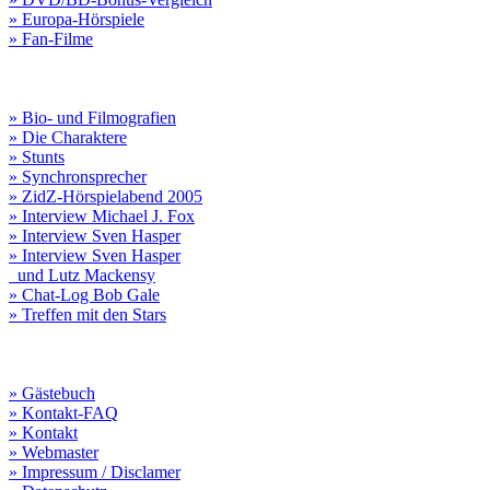
» Europa-Hörspiele
» Fan-Filme
» Bio- und Filmografien
» Die Charaktere
» Stunts
» Synchronsprecher
» ZidZ-Hörspielabend 2005
» Interview Michael J. Fox
» Interview Sven Hasper
» Interview Sven Hasper
und Lutz Mackensy
» Chat-Log Bob Gale
» Treffen mit den Stars
» Gästebuch
» Kontakt-FAQ
» Kontakt
» Webmaster
» Impressum / Disclamer