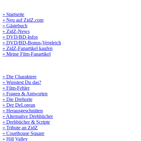
» Startseite
» Neu auf ZidZ.com
» Gästebuch
» ZidZ-News
» DVD/BD-Infos
» DVD/BD-Bonus-Vergleich
» ZidZ-Fanartikel kaufen
» Meine Film-Fanartikel
» Die Charaktere
» Wusstest Du das?
» Film-Fehler
» Fragen & Antworten
» Die Drehorte
» Der DeLorean
» Herausgeschnitten
» Alternative Drehbücher
» Drehbücher & Scripte
» Tribute an ZidZ
» Courthouse Square
» Hill Valley