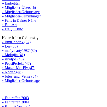
» Einloggen
» Mitglieder-Übersicht
» Mitglieder-Geburtstage
» Mitglieder-Sammlungen
» Fans in Deiner Nähe
» Fan-Art
» FAQ / Hilfe
Heute haben Geburtstag:
» JimiHendrix (37)
» Lee (38)
» mcflymarty1987 (39)
» Mokujin (41)
» skydjoe (45)
» PepsiPerfekt (47)
» Matze_Mc_Fly (47)
» Norrec (48)
» Jules_and_Verne (54)
» Mitglieder-Geburtstage
» Fantreffen 2003
» Fantreffen 2004
» KnightCon 2004