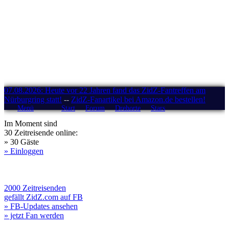
07.08.2026: Heute vor 22 Jahren fand das ZidZ-Fantreffen am
Nürburgring statt!
--
ZidZ-Fanartikel bei Amazon.de bestellen!
Menü
Start
Forum
Drehorte
Stars
Im Moment sind
30 Zeitreisende online:
» 30 Gäste
» Einloggen
2000 Zeitreisenden
gefällt ZidZ.com auf FB
» FB-Updates ansehen
» jetzt Fan werden