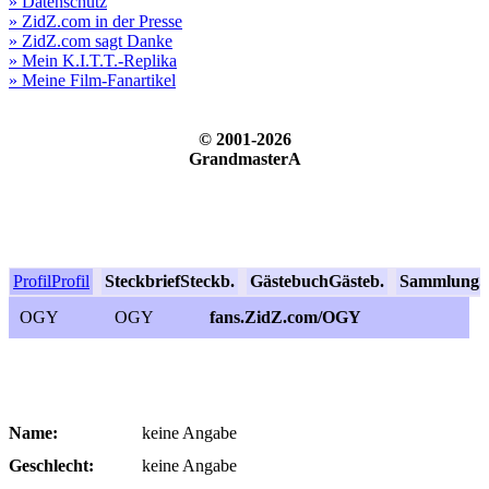
» Datenschutz
» ZidZ.com in der Presse
» ZidZ.com sagt Danke
» Mein K.I.T.T.-Replika
» Meine Film-Fanartikel
© 2001-2026
GrandmasterA
Profil
Profil
Steckbrief
Steckb.
Gästebuch
Gästeb.
Sammlung
S
OGY
OGY
fans.ZidZ.com/OGY
Name:
keine Angabe
Geschlecht:
keine Angabe