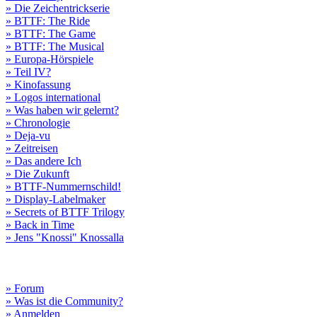
» Die Zeichentrickserie
» BTTF: The Ride
» BTTF: The Game
» BTTF: The Musical
» Europa-Hörspiele
» Teil IV?
» Kinofassung
» Logos international
» Was haben wir gelernt?
» Chronologie
» Deja-vu
» Zeitreisen
» Das andere Ich
» Die Zukunft
» BTTF-Nummernschild!
» Display-Labelmaker
» Secrets of BTTF Trilogy
» Back in Time
» Jens "Knossi" Knossalla
» Forum
» Was ist die Community?
» Anmelden