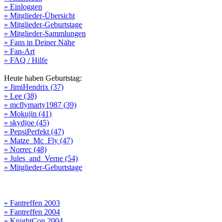
» Einloggen
» Mitglieder-Übersicht
» Mitglieder-Geburtstage
» Mitglieder-Sammlungen
» Fans in Deiner Nähe
» Fan-Art
» FAQ / Hilfe
Heute haben Geburtstag:
» JimiHendrix (37)
» Lee (38)
» mcflymarty1987 (39)
» Mokujin (41)
» skydjoe (45)
» PepsiPerfekt (47)
» Matze_Mc_Fly (47)
» Norrec (48)
» Jules_and_Verne (54)
» Mitglieder-Geburtstage
» Fantreffen 2003
» Fantreffen 2004
» KnightCon 2004