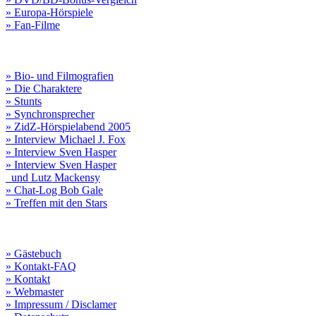
» Europa-Hörspiele
» Fan-Filme
» Bio- und Filmografien
» Die Charaktere
» Stunts
» Synchronsprecher
» ZidZ-Hörspielabend 2005
» Interview Michael J. Fox
» Interview Sven Hasper
» Interview Sven Hasper
und Lutz Mackensy
» Chat-Log Bob Gale
» Treffen mit den Stars
» Gästebuch
» Kontakt-FAQ
» Kontakt
» Webmaster
» Impressum / Disclamer