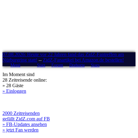
07.08.2026: Heute vor 22 Jahren fand das ZidZ-Fantreffen am
Nürburgring statt!
--
ZidZ-Fanartikel bei Amazon.de bestellen!
Menü
Start
Forum
Drehorte
Stars
Im Moment sind
28 Zeitreisende online:
» 28 Gäste
» Einloggen
2000 Zeitreisenden
gefällt ZidZ.com auf FB
» FB-Updates ansehen
» jetzt Fan werden