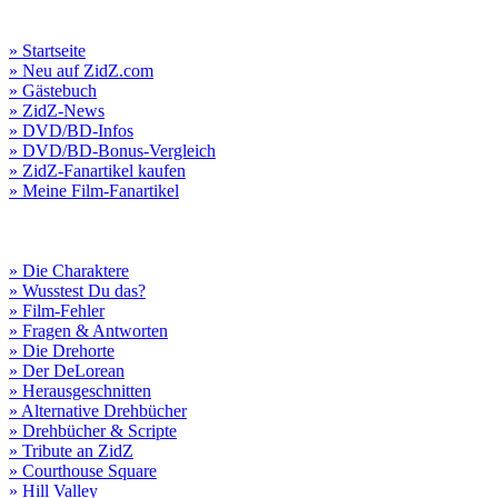
» Startseite
» Neu auf ZidZ.com
» Gästebuch
» ZidZ-News
» DVD/BD-Infos
» DVD/BD-Bonus-Vergleich
» ZidZ-Fanartikel kaufen
» Meine Film-Fanartikel
» Die Charaktere
» Wusstest Du das?
» Film-Fehler
» Fragen & Antworten
» Die Drehorte
» Der DeLorean
» Herausgeschnitten
» Alternative Drehbücher
» Drehbücher & Scripte
» Tribute an ZidZ
» Courthouse Square
» Hill Valley