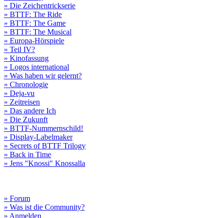
» Die Zeichentrickserie
» BTTF: The Ride
» BTTF: The Game
» BTTF: The Musical
» Europa-Hörspiele
» Teil IV?
» Kinofassung
» Logos international
» Was haben wir gelernt?
» Chronologie
» Deja-vu
» Zeitreisen
» Das andere Ich
» Die Zukunft
» BTTF-Nummernschild!
» Display-Labelmaker
» Secrets of BTTF Trilogy
» Back in Time
» Jens "Knossi" Knossalla
» Forum
» Was ist die Community?
» Anmelden