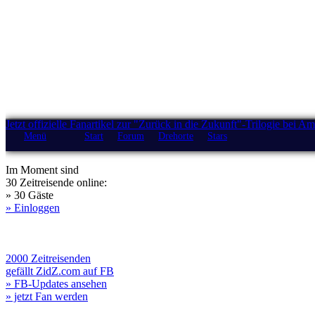
Jetzt offizielle Fanartikel zur "Zurück in die Zukunft"-Trilogie bei A
Menü
Start
Forum
Drehorte
Stars
Im Moment sind
30 Zeitreisende online:
» 30 Gäste
» Einloggen
2000 Zeitreisenden
gefällt ZidZ.com auf FB
» FB-Updates ansehen
» jetzt Fan werden