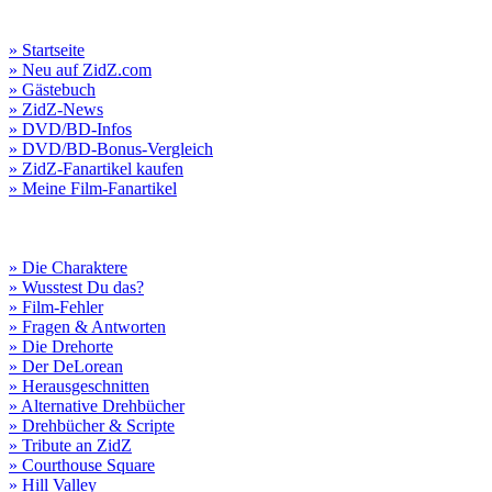
» Startseite
» Neu auf ZidZ.com
» Gästebuch
» ZidZ-News
» DVD/BD-Infos
» DVD/BD-Bonus-Vergleich
» ZidZ-Fanartikel kaufen
» Meine Film-Fanartikel
» Die Charaktere
» Wusstest Du das?
» Film-Fehler
» Fragen & Antworten
» Die Drehorte
» Der DeLorean
» Herausgeschnitten
» Alternative Drehbücher
» Drehbücher & Scripte
» Tribute an ZidZ
» Courthouse Square
» Hill Valley