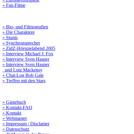
» Fan-Filme
» Bio- und Filmografien
» Die Charaktere
» Stunts
» Synchronsprecher
» ZidZ-Hörspielabend 2005
» Interview Michael J. Fox
» Interview Sven Hasper
» Interview Sven Hasper
und Lutz Mackensy
» Chat-Log Bob Gale
» Treffen mit den Stars
» Gästebuch
» Kontakt-FAQ
» Kontakt
» Webmaster
» Impressum / Disclamer
» Datenschutz