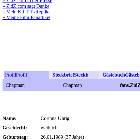
» ZidZ.com in der Presse
» ZidZ.com sagt Danke
» Mein K.I.T.T.-Replika
» Meine Film-Fanartikel
Profil
Profil
Steckbrief
Steckb.
Gästebuch
Gästeb
Chapman
Chapman
fans.Zi
Name:
Corinna Uhrig
Geschlecht:
weiblich
Geburtstag:
26.01.1989 (37 Jahre)