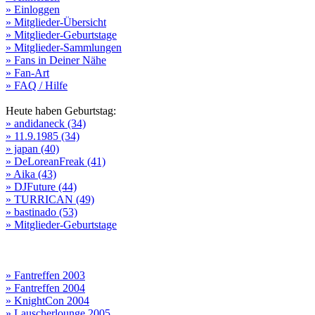
» Einloggen
» Mitglieder-Übersicht
» Mitglieder-Geburtstage
» Mitglieder-Sammlungen
» Fans in Deiner Nähe
» Fan-Art
» FAQ / Hilfe
Heute haben Geburtstag:
» andidaneck (34)
» 11.9.1985 (34)
» japan (40)
» DeLoreanFreak (41)
» Aika (43)
» DJFuture (44)
» TURRICAN (49)
» bastinado (53)
» Mitglieder-Geburtstage
» Fantreffen 2003
» Fantreffen 2004
» KnightCon 2004
» Lauscherlounge 2005