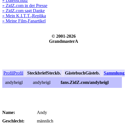
» Datenschutz
» ZidZ.com in der Presse
» ZidZ.com sagt Danke
» Mein K.I.T.T.-Replika
» Meine Film-Fanartikel
© 2001-2026
GrandmasterA
Profil
Profil
Steckbrief
Steckb.
Gästebuch
Gästeb.
Sammlung
S
andyheigl
andyheigl
fans.ZidZ.com/andyheigl
Name:
Andy
Geschlecht:
männlich