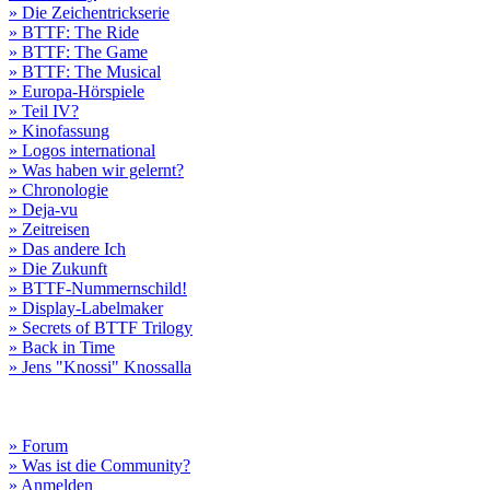
» Die Zeichentrickserie
» BTTF: The Ride
» BTTF: The Game
» BTTF: The Musical
» Europa-Hörspiele
» Teil IV?
» Kinofassung
» Logos international
» Was haben wir gelernt?
» Chronologie
» Deja-vu
» Zeitreisen
» Das andere Ich
» Die Zukunft
» BTTF-Nummernschild!
» Display-Labelmaker
» Secrets of BTTF Trilogy
» Back in Time
» Jens "Knossi" Knossalla
» Forum
» Was ist die Community?
» Anmelden