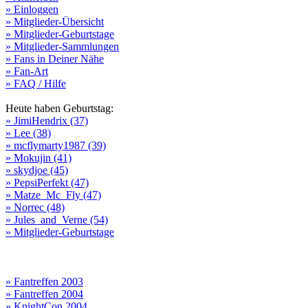
» Einloggen
» Mitglieder-Übersicht
» Mitglieder-Geburtstage
» Mitglieder-Sammlungen
» Fans in Deiner Nähe
» Fan-Art
» FAQ / Hilfe
Heute haben Geburtstag:
» JimiHendrix (37)
» Lee (38)
» mcflymarty1987 (39)
» Mokujin (41)
» skydjoe (45)
» PepsiPerfekt (47)
» Matze_Mc_Fly (47)
» Norrec (48)
» Jules_and_Verne (54)
» Mitglieder-Geburtstage
» Fantreffen 2003
» Fantreffen 2004
» KnightCon 2004