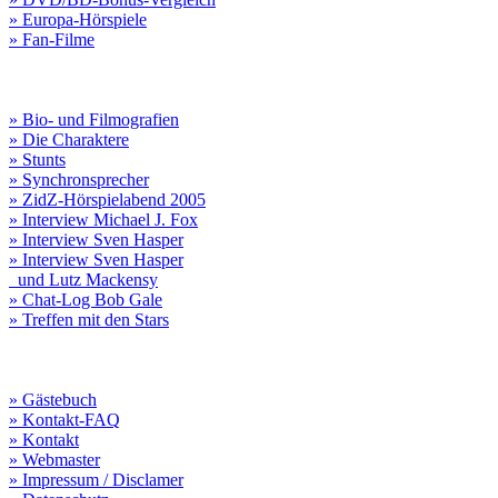
» Europa-Hörspiele
» Fan-Filme
» Bio- und Filmografien
» Die Charaktere
» Stunts
» Synchronsprecher
» ZidZ-Hörspielabend 2005
» Interview Michael J. Fox
» Interview Sven Hasper
» Interview Sven Hasper
und Lutz Mackensy
» Chat-Log Bob Gale
» Treffen mit den Stars
» Gästebuch
» Kontakt-FAQ
» Kontakt
» Webmaster
» Impressum / Disclamer