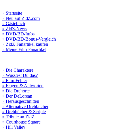
» Startseite
» Neu auf ZidZ.com
» Gästebuch
» ZidZ-News
» DVD/BD-Infos
» DVD/BD-Bonus-Vergleich
» ZidZ-Fanartikel kaufen
» Meine Film-Fanartikel
» Die Charaktere
» Wusstest Du das?
» Film-Fehler
» Fragen & Antworten
» Die Drehorte
» Der DeLorean
» Herausgeschnitten
» Alternative Drehbücher
» Drehbücher & Scripte
» Tribute an ZidZ
» Courthouse Square
» Hill Valley