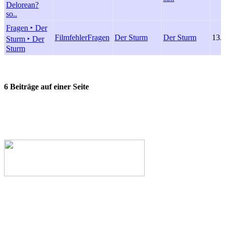
Delorean?
so..
Fragen ‣ Der
Filmfehler
Fragen
Der Sturm
Der Sturm
13.
Sturm ‣ Der
Sturm
6 Beiträge auf einer Seite