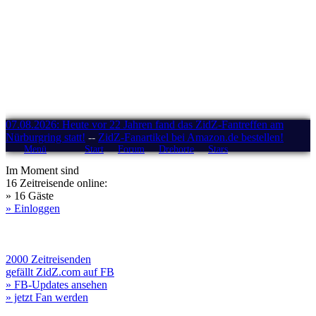
07.08.2026: Heute vor 22 Jahren fand das ZidZ-Fantreffen am
Nürburgring statt!
--
ZidZ-Fanartikel bei Amazon.de bestellen!
Menü
Start
Forum
Drehorte
Stars
Im Moment sind
16 Zeitreisende online:
» 16 Gäste
» Einloggen
2000 Zeitreisenden
gefällt ZidZ.com auf FB
» FB-Updates ansehen
» jetzt Fan werden