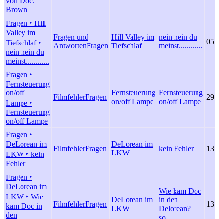
von Doc.
Brown
Fragen ‣ Hill
Valley im
Fragen und
Hill Valley im
nein nein du
05.
Tiefschlaf ‣
Antworten
Fragen
Tiefschlaf
meinst............
nein nein du
meinst............
Fragen ‣
Fernsteuerung
on/off
Fernsteuerung
Fernsteuerung
Filmfehler
Fragen
29.
on/off Lampe
on/off Lampe
Lampe ‣
Fernsteuerung
on/off Lampe
Fragen ‣
DeLorean im
DeLorean im
Filmfehler
Fragen
kein Fehler
13.
LKW
LKW ‣ kein
Fehler
Fragen ‣
DeLorean im
Wie kam Doc
LKW ‣ Wie
DeLorean im
in den
Filmfehler
Fragen
13.
kam Doc in
LKW
Delorean?
den
so..