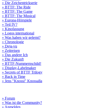
» Die Zeichentrickserie
» BTTF: The Ride
» BTTF: The Game
» BTTF: The Musical
» Europa-Hörspiele
» Teil IV?
» Kinofassung
» Logos international
» Was haben wir gelernt?
» Chronologie
» Deja-vu
» Zeitreisen
» Das andere Ich
» Die Zukunft
» BTTF-Nummernschild!
» Display-Labelmaker
» Secrets of BTTF Trilogy
» Back in Time
» Jens "Knossi" Knossalla
» Forum
» Was ist die Community?
» Anmelden