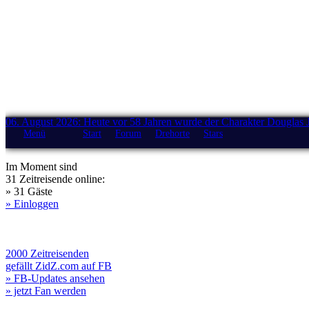
06. August 2026: Heute vor 58 Jahren wurde der Charakter Douglas 
Menü
Start
Forum
Drehorte
Stars
Im Moment sind
31 Zeitreisende online:
» 31 Gäste
» Einloggen
2000 Zeitreisenden
gefällt ZidZ.com auf FB
» FB-Updates ansehen
» jetzt Fan werden