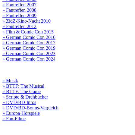
» Fantreffen 2007
» Fantreffen 2008
» Fantreffen 2009
» ZidZ-Kino-Nacht 2010
» Fantreffen 2012
» Film & Comic Con 2015
» German Comic Con 2016
» German Comic Con 2017
» German Comic Con 2019
» German Comic Con 2023
» German Comic Con 2024
» Musik
» BTTF: The Musical
» BTTF: The Game
» Scripte & Drehbücher
» DVD/BD-Infos
» DVD/BD-Bonus-Vergleich
» Europa-Hörspiele
» Fan-Filme