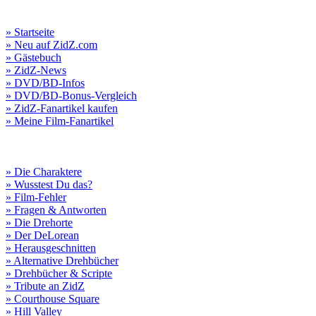
» Startseite
» Neu auf ZidZ.com
» Gästebuch
» ZidZ-News
» DVD/BD-Infos
» DVD/BD-Bonus-Vergleich
» ZidZ-Fanartikel kaufen
» Meine Film-Fanartikel
» Die Charaktere
» Wusstest Du das?
» Film-Fehler
» Fragen & Antworten
» Die Drehorte
» Der DeLorean
» Herausgeschnitten
» Alternative Drehbücher
» Drehbücher & Scripte
» Tribute an ZidZ
» Courthouse Square
» Hill Valley