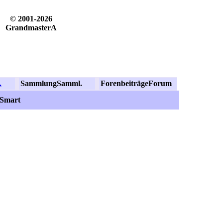
© 2001-2026
GrandmasterA
.
Sammlung
Samml.
Forenbeiträge
Forum
/Smart