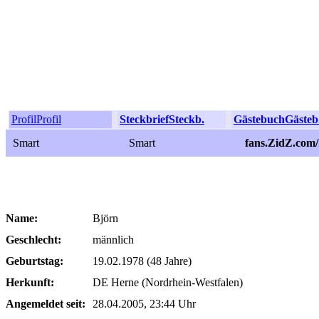
Profil
Profil
Steckbrief
Steckb.
Gästebuch
Gästeb
Smart
Smart
fans.ZidZ.com
Name:
Björn
Geschlecht:
männlich
Geburtstag:
19.02.1978 (48 Jahre)
Herkunft:
DE Herne (Nordrhein-Westfalen)
Angemeldet seit:
28.04.2005, 23:44 Uhr