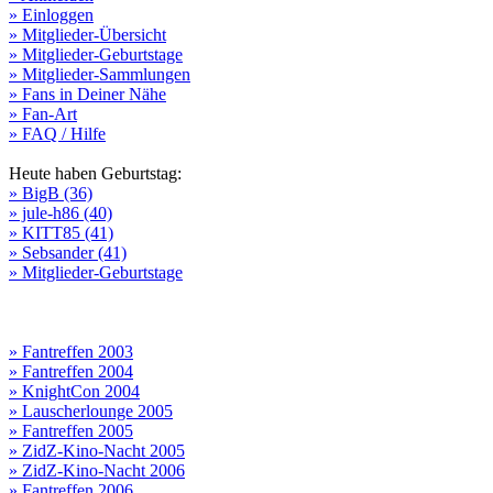
» Einloggen
» Mitglieder-Übersicht
» Mitglieder-Geburtstage
» Mitglieder-Sammlungen
» Fans in Deiner Nähe
» Fan-Art
» FAQ / Hilfe
Heute haben Geburtstag:
» BigB (36)
» jule-h86 (40)
» KITT85 (41)
» Sebsander (41)
» Mitglieder-Geburtstage
» Fantreffen 2003
» Fantreffen 2004
» KnightCon 2004
» Lauscherlounge 2005
» Fantreffen 2005
» ZidZ-Kino-Nacht 2005
» ZidZ-Kino-Nacht 2006
» Fantreffen 2006