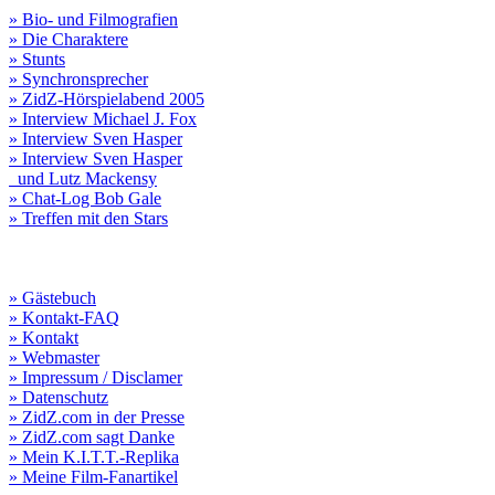
» Bio- und Filmografien
» Die Charaktere
» Stunts
» Synchronsprecher
» ZidZ-Hörspielabend 2005
» Interview Michael J. Fox
» Interview Sven Hasper
» Interview Sven Hasper
und Lutz Mackensy
» Chat-Log Bob Gale
» Treffen mit den Stars
» Gästebuch
» Kontakt-FAQ
» Kontakt
» Webmaster
» Impressum / Disclamer
» Datenschutz
» ZidZ.com in der Presse
» ZidZ.com sagt Danke
» Mein K.I.T.T.-Replika
» Meine Film-Fanartikel