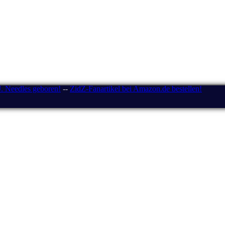
J. Needles geboren!
--
ZidZ-Fanartikel bei Amazon.de bestellen!