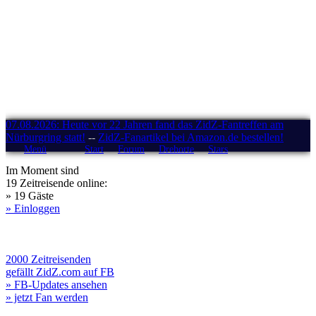
07.08.2026: Heute vor 22 Jahren fand das ZidZ-Fantreffen am
Nürburgring statt!
--
ZidZ-Fanartikel bei Amazon.de bestellen!
Menü
Start
Forum
Drehorte
Stars
Im Moment sind
19 Zeitreisende online:
» 19 Gäste
» Einloggen
2000 Zeitreisenden
gefällt ZidZ.com auf FB
» FB-Updates ansehen
» jetzt Fan werden