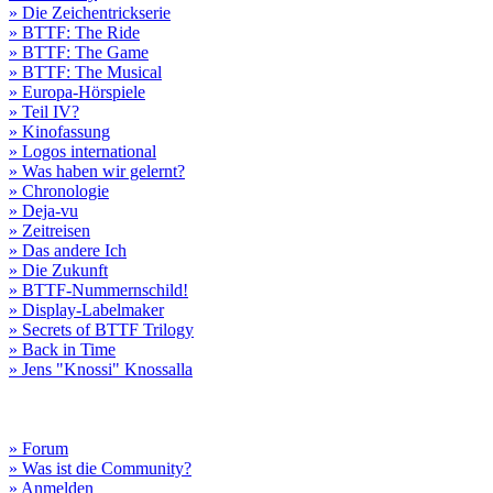
» Die Zeichentrickserie
» BTTF: The Ride
» BTTF: The Game
» BTTF: The Musical
» Europa-Hörspiele
» Teil IV?
» Kinofassung
» Logos international
» Was haben wir gelernt?
» Chronologie
» Deja-vu
» Zeitreisen
» Das andere Ich
» Die Zukunft
» BTTF-Nummernschild!
» Display-Labelmaker
» Secrets of BTTF Trilogy
» Back in Time
» Jens "Knossi" Knossalla
» Forum
» Was ist die Community?
» Anmelden