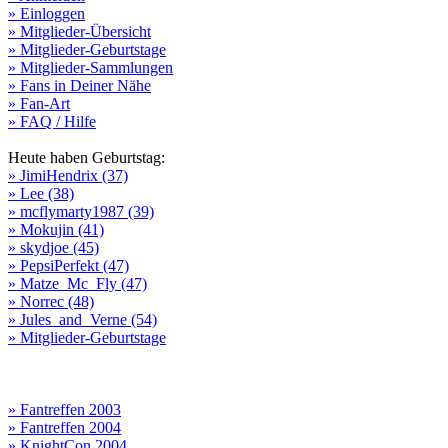
» Einloggen
» Mitglieder-Übersicht
» Mitglieder-Geburtstage
» Mitglieder-Sammlungen
» Fans in Deiner Nähe
» Fan-Art
» FAQ / Hilfe
Heute haben Geburtstag:
» JimiHendrix (37)
» Lee (38)
» mcflymarty1987 (39)
» Mokujin (41)
» skydjoe (45)
» PepsiPerfekt (47)
» Matze_Mc_Fly (47)
» Norrec (48)
» Jules_and_Verne (54)
» Mitglieder-Geburtstage
» Fantreffen 2003
» Fantreffen 2004
» KnightCon 2004