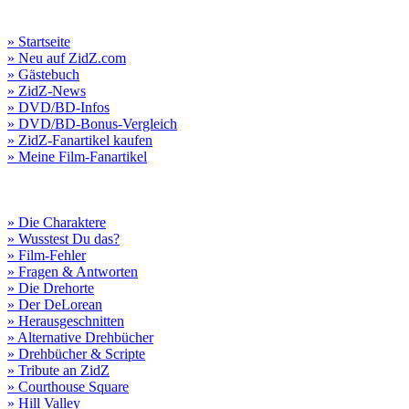
» Startseite
» Neu auf ZidZ.com
» Gästebuch
» ZidZ-News
» DVD/BD-Infos
» DVD/BD-Bonus-Vergleich
» ZidZ-Fanartikel kaufen
» Meine Film-Fanartikel
» Die Charaktere
» Wusstest Du das?
» Film-Fehler
» Fragen & Antworten
» Die Drehorte
» Der DeLorean
» Herausgeschnitten
» Alternative Drehbücher
» Drehbücher & Scripte
» Tribute an ZidZ
» Courthouse Square
» Hill Valley