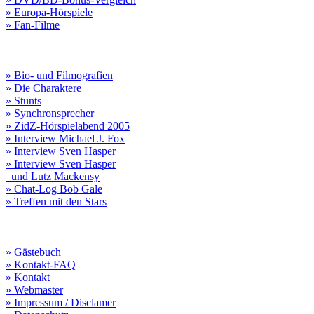
» Europa-Hörspiele
» Fan-Filme
» Bio- und Filmografien
» Die Charaktere
» Stunts
» Synchronsprecher
» ZidZ-Hörspielabend 2005
» Interview Michael J. Fox
» Interview Sven Hasper
» Interview Sven Hasper
und Lutz Mackensy
» Chat-Log Bob Gale
» Treffen mit den Stars
» Gästebuch
» Kontakt-FAQ
» Kontakt
» Webmaster
» Impressum / Disclamer